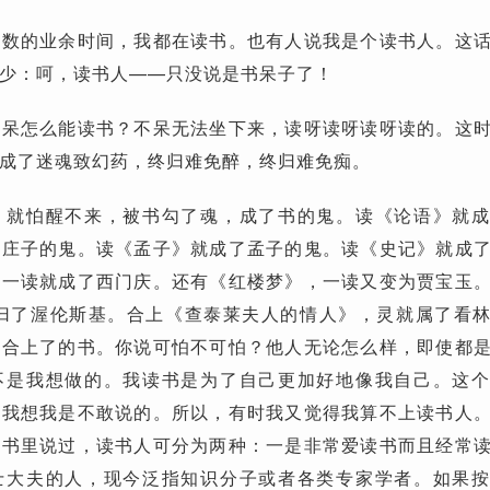
多数的业余时间，我都在读书。也有人说我是个读书人。这
少：呵，读书人——只没说是书呆子了！
不呆怎么能读书？不呆无法坐下来，读呀读呀读呀读的。这
成了迷魂致幻药，终归难免醉，终归难免痴。
，就怕醒不来，被书勾了魂，成了书的鬼。读《论语》就
了庄子的鬼。读《孟子》就成了孟子的鬼。读《史记》就成
，一读就成了西门庆。还有《红楼梦》，一读又变为贾宝玉
就归了渥伦斯基。合上《查泰莱夫人的情人》，灵就属了看
似合上了的书。你说可怕不可怕？他人无论怎么样，即使都
不是我想做的。我读书是为了自己更加好地像我自己。这
？我想我是不敢说的。所以，有时我又觉得我算不上读书人
本书里说过，读书人可分为两种：一是非常爱读书而且经常
士大夫的人，现今泛指知识分子或者各类专家学者。如果