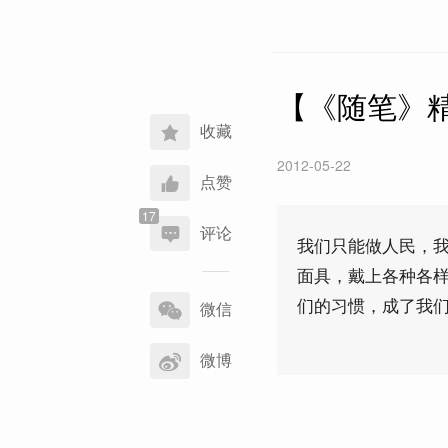
【《随笔》
收藏
2012-05-22
点赞
评论
我们只能做人民，
面具，戴上各种各
分
们的习惯，成了我
享
微信
到
微博