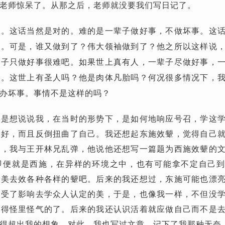
老师惊呆了。从那之后，老师就没要我们写日记了。
难。这话当然是对的。难的是一辈子做好事，不做坏事。这
比。可是，谁又做到了？伟大领袖做到了？他之所以这样说
辈子只做好事很难吧。如果世上真有人，一辈子尽做好事，
了。这世上有圣人吗？他是肉体凡胎吗？何况很多情况下，
办坏事。事情不是这样的吗？
要是想说说我，在当时的形势下，是如何地响应号召，学这
学好，而且反倒扭曲了自己。我还想起东施效颦，觉得自己
时，我与王开林兄乱弹，他说他还想写一篇题为西施效颦的
即便就是西施，在异样的环境之中，也有可能拿不定自己
审美去效各种各样的颦吧。后来的我还想过，东施可能也漂
她受了影响去学众人认定的美，于是，也像我一样，不但没
显得怪里怪气的了。后来的我还认识活着就应做自己而不是
得超出我的想象，对此，我也写过文章，记下了我那种无奈