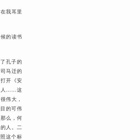
话在我耳里
时候的读书
成了孔子的
了司马迁的
。打开《安
林人……这
是很伟大，
个目的可伟
。那么，何
读的人。二
按照这个标