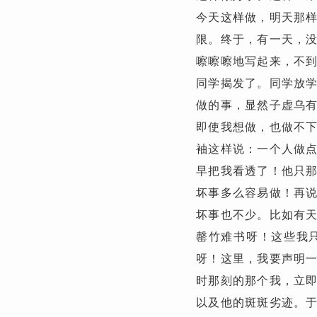
今天这样做，明天那
限。终于，有一天，
嚓嚓嚓地写起来，不
同学揭发了。同学放
做的事，显然子虚乌
即使我想做，也做不
袖这样说：一个人做
早把我看透了！他只
坏事多么容易做！再
坏事也不少。比如有
罄竹难书呀！这些我
呀
！这里，我要声明
时那刻的那个我，立
以及他的斑斑劣迹。