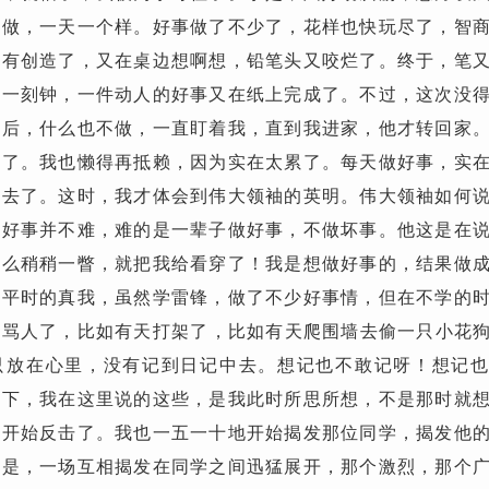
样做，一天一个样。好事做了不少了，花样也快玩尽了，智
没有创造了，又在桌边想啊想，铅笔头又咬烂了。终于，笔
到一刻钟，一件动人的好事又在纸上完成了。不过，这次没
学后，什么也不做，一直盯着我，直到我进家，他才转回家
有了。我也懒得再抵赖，因为实在太累了。每天做好事，实
下去了。这时，我才体会到伟大领袖的英明。伟大领袖如何
点好事并不难，难的是一辈子做好事，不做坏事。他这是在
那么稍稍一瞥，就把我给看穿了
！
我是想做好事的，结果做
说平时的真我，虽然学雷锋，做了不少好事情，但在不学的
天骂人了，比如有天打架了，比如有天爬围墙去偷一只小花
只放在心里，没有记到日记中去。想记也不敢记呀！想记
一下，我在这里说的这些，是我此时所思所想，不是那时就
即开始反击了。我也一五一十地开始揭发那位同学，揭发他
于是，一场互相揭发在同学之间迅猛展开，那个激烈，那个