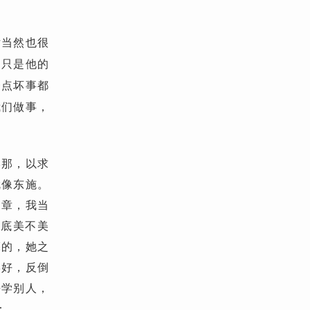
话当然也很
，只是他的
一点坏事都
我们做事，
学那，以求
就像东施。
文章，我当
到底美不美
亮的，她之
学好，反倒
去学别人，
：