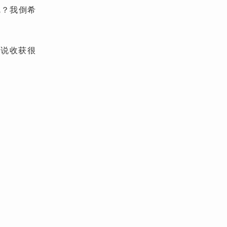
呢？我倒希
能说收获很