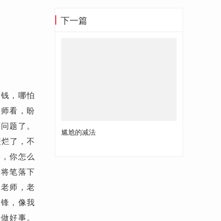
下一篇
到钱，哪怕
老师看，盼
有问题了。
尴尬的减法
咬烂了，不
事，你怎么
于将笔落下
交老师，老
雷锋，像我
法做好事。