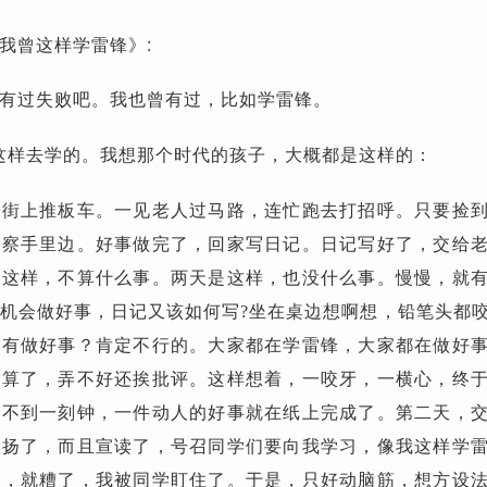
我曾这样学雷锋》:
有过失败吧。我也曾有过，比如学雷锋。
这样去学的。我想那个时代的孩子，大概都是这样的：
去街上推板车。一见老人过马路，连忙跑去打招呼。只要捡
警察手里边。好事做完了，回家写日记。日记写好了，交给
是这样，不算什么事。两天是这样，也没什么事。慢慢，就
机会做好事，日记又该如何写?坐在桌边想啊想，铅笔头都
没有做好事？肯定不行的。大家都在学雷锋，大家都在做好
就算了，弄不好还挨批评。这样想着，一咬牙，一横心，终
，不到一刻钟，一件动人的好事就在纸上完成了。第二天，
表扬了，而且宣读了，号召同学们要向我学习，像我这样学
来，就糟了，我被同学盯住了。于是，只好动脑筋，想方设