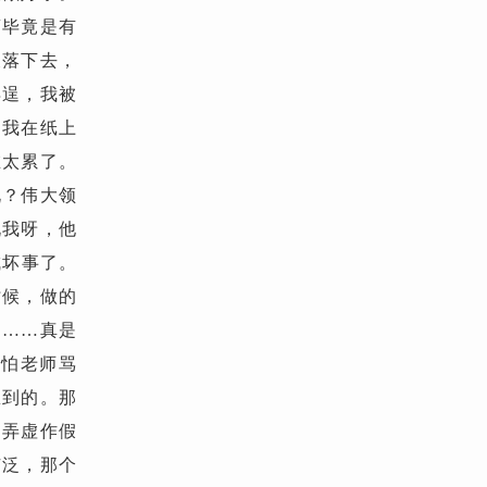
商毕竟是有
又落下去，
得逞，我被
。我在纸上
在太累了。
说？伟大领
说我呀，他
成坏事了。
时候，做的
狗……真是
也怕老师骂
想到的。那
的弄虚作假
广泛，那个