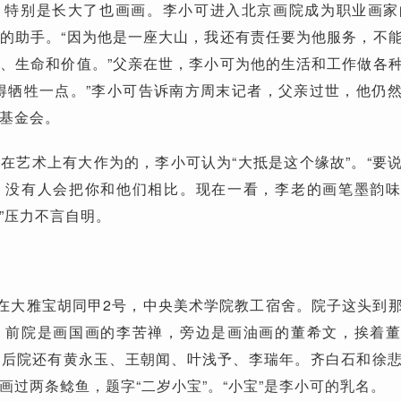
，特别是长大了也画画。李小可进入北京画院成为职业画家
的助手。“因为他是一座大山，我还有责任要为他服务，不
、生命和价值。”父亲在世，李小可为他的生活和工作做各
得牺牲一点。”李小可告诉南方周末记者，父亲过世，他仍
基金会。
在艺术上有大作为的，李小可认为“大抵是这个缘故”。“要
，没有人会把你和他们相比。现在一看，李老的画笔墨韵
”压力不言自明。
，在大雅宝胡同甲2号，中央美术学院教工宿舍。院子这头到
。前院是画国画的李苦禅，旁边是画油画的董希文，挨着
，后院还有黄永玉、王朝闻、叶浅予、李瑞年。齐白石和徐
画过两条鲶鱼，题字“二岁小宝”。“小宝”是李小可的乳名。