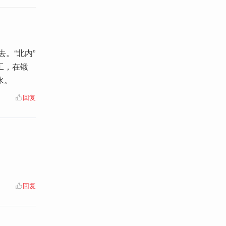
。“北内”
工，在锻
水。
回复
回复