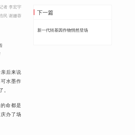
记者 李宏宇
下一篇
浩民 谢姗蓉
新一代转基因作物悄然登场
看
染
母亲后来说
小可水墨作
了。
可的命都是
重庆办了场