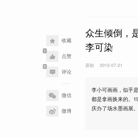
众生倾倒，
收藏
李可染
点赞
原创
2012-07-21
评论
分
李小可画画，似乎
享
微信
都是拿画换来的。1
到
庆办了场水墨画展
微博