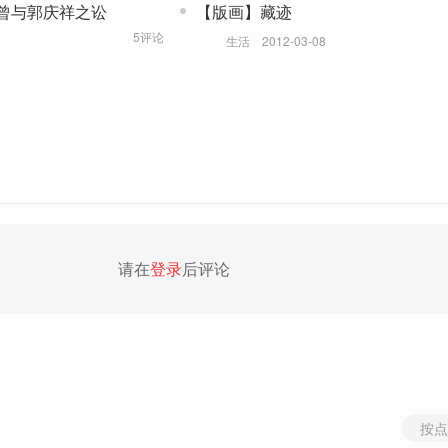
曾与郭庆祥之讼
【版画】藏迹
5评论
生活
2012-03-08
请在
登录
后评论
按点