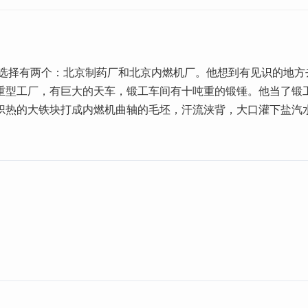
的选择有两个：北京制药厂和北京内燃机厂。他想到有见识的地方去
重型工厂，有巨大的天车，锻工车间有十吨重的锻锤。他当了锻
炽热的大铁块打成内燃机曲轴的毛坯，汗流浃背，大口灌下盐汽