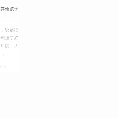
的其他孩子
的，说起旧
里却挂了好
在后院，大
》。
黄永