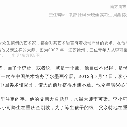
南方周末
责任编辑：袁蕾 徐词 朱晓佳 实习生 周鑫 陈
令众生倾倒的艺术家，都会对其艺术语言有着极端严格的要求。在他
他父亲这样的大师。图为2007 年，江苏徐州，三位青年人从李可
过。
（李明/东方IC/图）
笔，画了个鸡蛋。或者说，就是一个圈。他自己不记得，是
第一次在中国美术馆办了水墨画个展。2012年7月11日，李
中国美术馆揭幕，偌大的前厅挤得水泄不通。他今年满68岁
命里注定的事。他的父亲大名鼎鼎，水墨大师李可染。李小
年李小可降生在重庆金刚坡，为了筹生孩子的钱，父亲特地在