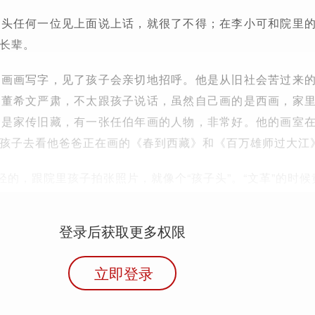
里头任何一位见上面说上话，就很了不得；在李小可和院里
长辈。
地画画写字，见了孩子会亲切地招呼。他是从旧社会苦过来
。董希文严肃，不太跟孩子说话，虽然自己画的是西画，家
都是家传旧藏，有一张任伯年画的人物，非常好。他的画室
孩子去看他爸爸正在画的《春到西藏》和《百万雄师过大江
轻的，跟院里孩子拍张照片，就像个“孩子头”。“文革”的时候
登录后获取更多权限
立即登录