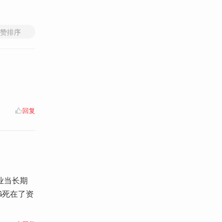
赞排序
回复
业当长期
G死在了资