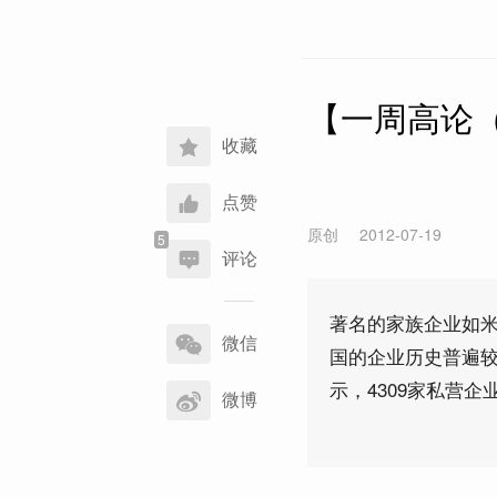
【一周高论（
收藏
点赞
原创
2012-07-19
评论
分
著名的家族企业如
享
微信
国的企业历史普遍较
到
示，4309家私营企
微博