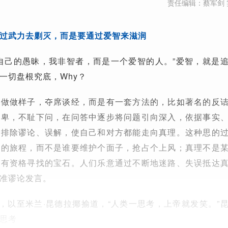
责任编辑：蔡军剑 
过武力去剿灭，而是要通过爱智来滋润
自己的愚昧，我非智者，而是一个爱智的人。”爱智，就是
一切盘根究底，Why？
是做做样子，夺席谈经，而是有一套方法的，比如著名的反
谦卑，不耻下问，在问答中逐步将问题引向深入，依据事实
断排除谬论、误解，使自己和对方都能走向真理。这种思的
林的旅程，而不是谁要维护个面子，抢占个上风；真理不是
都有资格寻找的宝石。人们乐意通过不断地迷路、失误抵达
准谬论发言。
固，以至米兰·昆德拉揶揄道，“人类一思考，上帝就发笑。”
思考