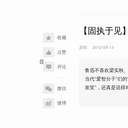
【固执于见
收藏
原创
2012-09-13
点赞
评论
鲁迅不喜欢梁实秋
当代“爱智分子”们
分
发笑”，还真是说得
享
微信
到
微博