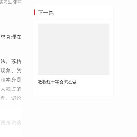
实习生 张萍
下一篇
追求真理在
诘法。苏格
、现象、资
过程本身是
教教红十字会怎么做
某人独占的
真理。谬论
昆德拉说这