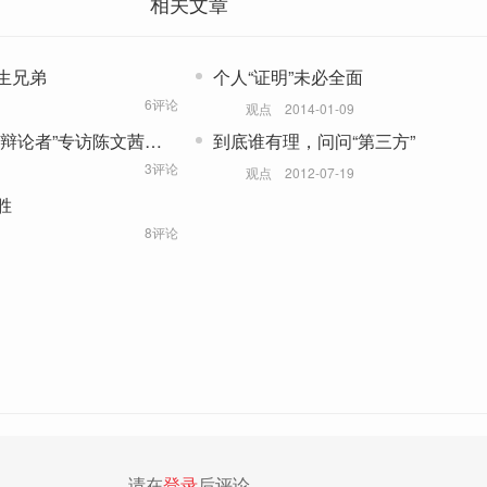
相关文章
生兄弟
个人“证明”未必全面
6评论
观点
2014-01-09
辩论者”专访陈文茜：
到底谁有理，问问“第三方”
3评论
观点
2012-07-19
胜
8评论
请在
登录
后评论