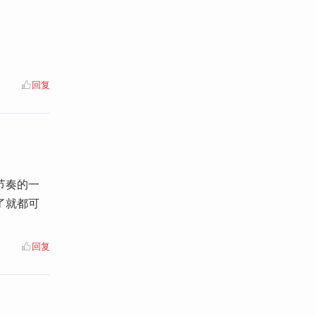
回复
节奏的一
了就都可
。
回复