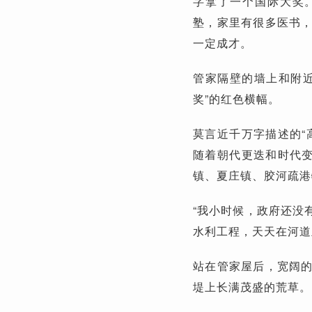
字拿了一个国际大奖
塾，家里有很多医书
一定成才。
管家隔壁的墙上和附
奖”的红色横幅。
莫言近千万字描述的“
随着朝代更迭和时代变
镇、夏庄镇、胶河疏港
“我小时候，政府还没
水利工程，天天在河道
站在管家屋后，宽阔
堤上长满茂盛的荒草。