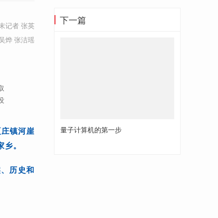
下一篇
末记者 张英
吴烨 张洁瑶
取
没
量子计算机的第一步
夏庄镇河崖
家乡。
实、历史和