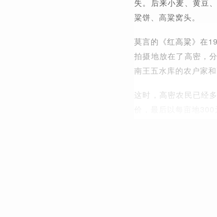
失。后来小麦、黄豆
粱饼、高粱窝头。
莫言的《红高粱》在1
拍摄地放在了高密，
南王五水库的农户家和
这时，高密农民已经
价，最后以每亩地30