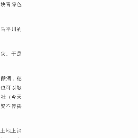
小块青绿色
一马平川的
成灾。于是
者酿酒，穗
部也可以敲
公社（今天
高粱不停摇
从土地上消