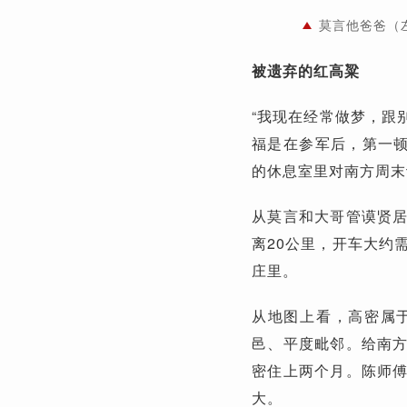
莫言他爸爸（
被遗弃的红高粱
“我现在经常做梦，跟
福是在参军后，第一顿
的休息室里对南方周末
从莫言和大哥管谟贤
离20公里，开车大约
庄里。
从地图上看，高密属
邑、平度毗邻。给南
密住上两个月。陈师
大。