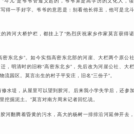
。“斗儿”是爷爷管遵义起的，爷爷算是高学历的文化人，
，写得一手好字。爷爷的意思是：别看他长得丑，他可是北
近的跨河大桥护栏，都挂上了“热烈庆祝家乡作家莫言获得
高密东北乡”。如今实指高密东北部的河崖、大栏两个原公
迁，明清时的旧称“高密东北乡”，先后改为河崖公社、大
物流园区。莫言出生的村子平安庄，旧名“三份子”。
有修水堤，从屋里可以望到胶河。后来我小学失学后，还参
里挖掘泥土。”莫言对南方周末记者回忆说。
的胶河翻腾着昏黄的污水，高大的杨树一排排沿河延伸开去