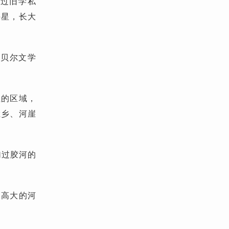
读过旧学私
斗星，长大
诺贝尔文学
社的区域，
栏乡、河崖
加过胶河的
，高大的河