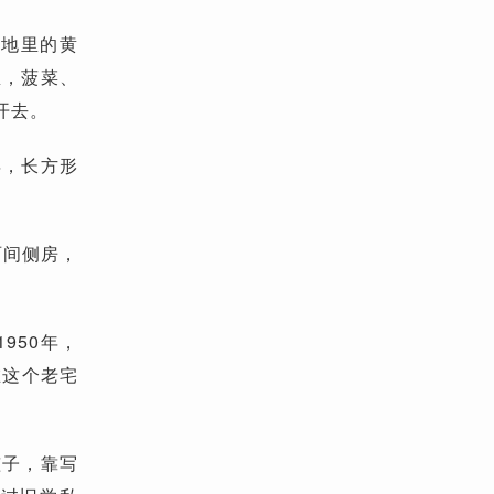
，地里的黄
里，菠菜、
开去。
年，长方形
。
两间侧房，
950年，
在这个老宅
孩子，靠写