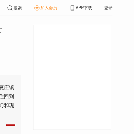
搜索
加入会员
APP下载
登录
下
夏庄镇
住回到
幻和现