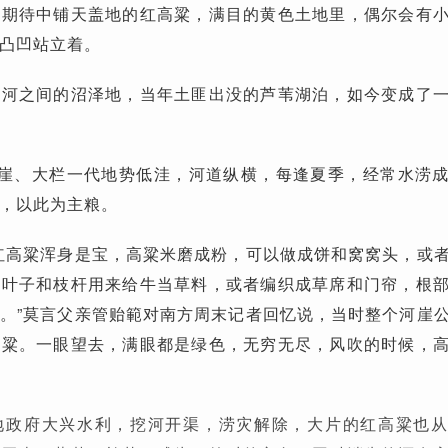
见期待中铺天盖地的红高粱，满目的黄色土地里，偶尔会有
凸凹站立着。
水河之间的沼泽地，当年土匪出没的芦苇湖泊，如今变成了
代，河崖、大栏一代地势低洼，河道纵横，每逢夏季，经常水涝
，以此为主粮。
红高粱浑身是宝，高粱米磨成粉，可以做成饼和窝窝头，或
，叶子和枝杆用来给牛当草料，或者编织成草席和门帘，根
。”莫言父亲管贻範对南方周末记者回忆说，当时整个河崖
高粱。一眼望去，满眼都是绿色，无穷无尽，风吹的时候，
地政府大兴水利，挖河开渠，涝灾解除，大片的红高粱也