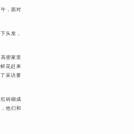
下午，面对
理下头发，
言高密家里
捧鲜花赶来
出了采访要
在红砖砌成
贺，他们和