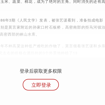
、玉米、蔬菜、棉花，成为了绝对的主角。同时消失的还有
986年3期《人民文学》发表，被张艺谋看到，准备拍成电影
分别是莫言家附近的孙家口村石板桥，高密南部的拒马河镇
高密西部的峡山水库。
多年不种高粱这种低产难吃的作物了，莫言领着张艺谋和乡
0元左右的价格在酒坊外的3个外景地种植了13
登录后获取更多权限
立即登录