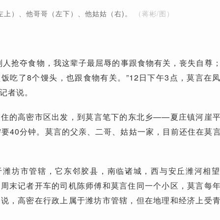
左上）、他哥哥（左下）、他姑姑（右)。
（蒋彬/图）
别人抢夺食物，我这辈子最屈辱的事跟食物有关，丧失自尊
饭吃了8个馒头，也跟食物有关。”12日下午3点，莫言在
记者说。
居住的高密市区出发，到莫言笔下的东北乡——夏庄镇河崖
需要40分钟。莫言的父亲、二哥、姑姑一家，目前还住在莫
于潍坊市管辖，它东邻胶县，南临诸城，西与安丘潍河相
方周末记者开车的司机陈师傅和莫言住同一个小区，莫言每
傅说，高密在行政上属于潍坊市管辖，但在地理和经济上受