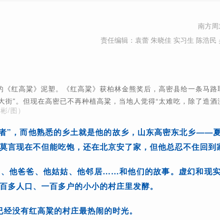
南方周
责任编辑：袁蕾 朱晓佳 实习生 陈浩民 
的《红高粱》泥塑。《红高粱》获柏林金熊奖后，高密县给一条马路
大街”。但现在高密已不再种植高粱，当地人觉得“太难吃，除了造酒
彬/图）
作者”，而他熟悉的乡土就是他的故乡，山东高密东北乡——
莫言现在不但能吃饱，还在北京安了家，但他总忍不住回到
奶、他爸爸、他姑姑、他邻居……和他们的故事。虚幻和现
百多人口、一百多户的小小的村庄里发酵。
这个已经没有红高粱的村庄最热闹的时光。