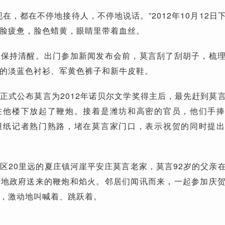
在，都在不停地接待人，不停地说话。”2012年10月12日
脸疲惫，脸色蜡黄，眼睛里带着血丝。
以保持清醒。出门参加新闻发布会前，莫言刮了刮胡子，梳
的淡蓝色衬衫、军黄色裤子和新牛皮鞋。
正式公布莫言为2012年诺贝尔文学奖得主后，最先赶到莫
在他楼下放起了鞭炮。接着是潍坊和高密的官员，他们手
报纸记者熟门熟路，堵在莫言家门口，表示祝贺的同时提
区20里远的夏庄镇河崖平安庄莫言老家，莫言92岁的父亲
当地政府送来的鞭炮和焰火。邻居们闻讯而来，一起参加庆
，激动地叫喊着、跳跃着。