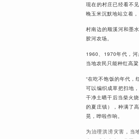
现在的村庄已经看不
晚玉米沉默地站立着，
村南边的顺溪河和墨
胶河农场。
1960、1970年
当地农民只能种红高粱
“在吃不饱饭的年代，
可以编织成草把扫地
干净土晒干后当柴火烧
的夏庄镇），种满了
晃，哗啦作响。
为治理洪涝灾害，当