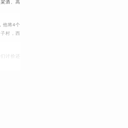
高粱酒、高
，他将4个
泊子村，西
亲们讨价还