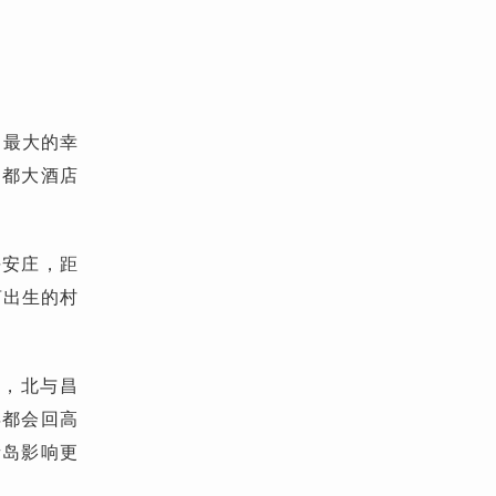
；最大的幸
凤都大酒店
平安庄，距
言出生的村
望，北与昌
年都会回高
青岛影响更