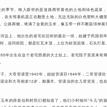
收的季节。映入眼帘的是道路两旁黄色的土地和绿色蔬菜
毕，农夫驾着机器正在翻垦土地，无边无际的白色塑料大棚
。公路两侧，堆满了金黄的玉米，像玉带一样不断延绵伸展
胶河边上，他出生的老宅在旧村的最后一排，始建于民国初
间，连同前院，都是红瓦木顶，上位为砖混泥墙，石头打基
955年出生在这个老宅西屋的大土炕上。老宅院子里原来有
。
。大哥管谟贤1943年，姐姐管谟芬1946年，二哥管谟欣1
谟业和大哥相差12岁，都属羊。管谟业的女儿管笑笑，也
玉米的薛老伯和村民们都知道了，他们小时候叫“斗儿”的