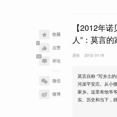
【2012年
收藏
人”：莫言
点赞
原创
2012-10-18
评论
分
莫言自称 “写乡土
享
微信
河崖平安庄。从小
到
家乡。这里有他爷
微博
实、历史和当下，