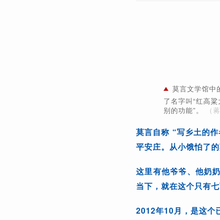
莫言文学馆中
了名字叫“红高粱
别的功能”。
（蒋
莫言自称 “写乡土的
平安庄。从小饿怕了的
这里有他爷爷、他奶
当下，就在这个只有七
2012年10月，是