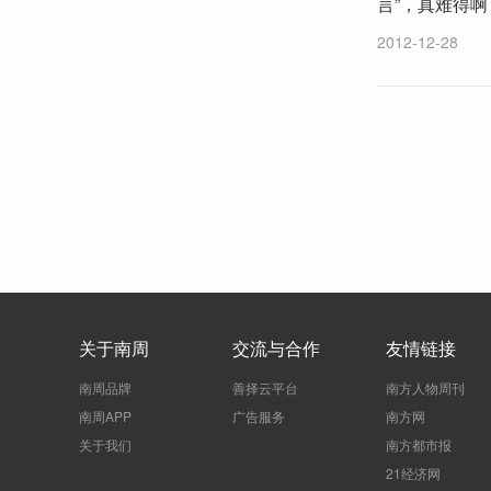
言”，真难得
2012-12-28
关于南周
交流与合作
友情链接
南周品牌
善择云平台
南方人物周刊
南周APP
广告服务
南方网
关于我们
南方都市报
21经济网