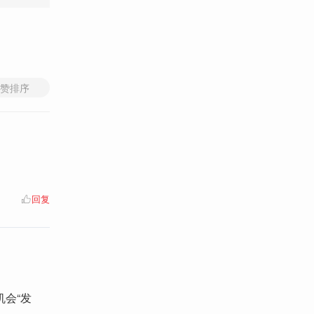
赞排序
回复
会“发