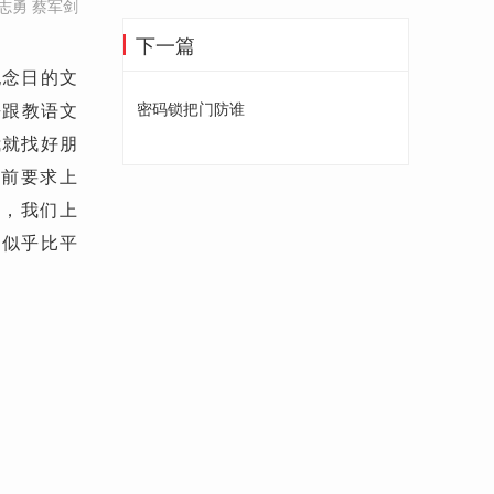
志勇 蔡军剑
下一篇
纪念日的文
去跟教语文
密码锁把门防谁
我就找好朋
面前要求上
天，我们上
们似乎比平