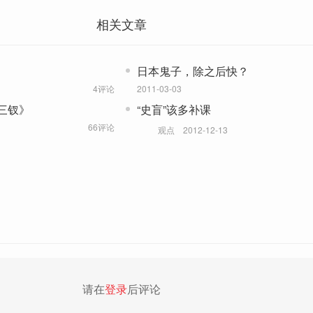
相关文章
日本鬼子，除之后快？
4评论
2011-03-03
三钗》
“史盲”该多补课
66评论
观点
2012-12-13
请在
登录
后评论