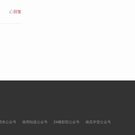
回复
周末公众号
南周知道公众号
24楼影院公众号
南瓜学堂公众号