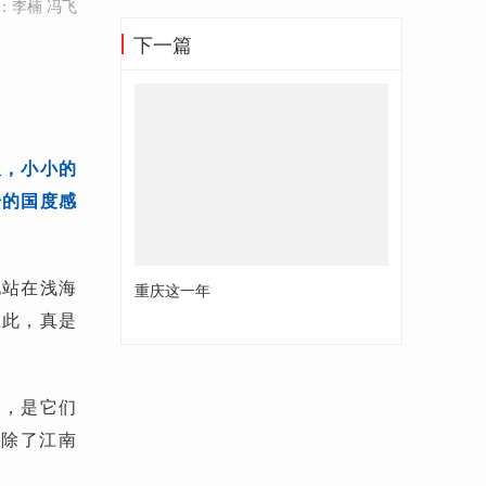
：李楠 冯飞
下一篇
板，小小的
奇的国度感
地站在浅海
重庆这一年
在此，真是
一，是它们
（除了江南