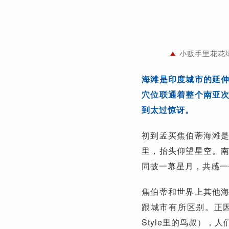
小贩手里花花
海滩是印度城市的延
穴位联通着整个南亚
到太过惊讶。
初到孟买焦伯蒂海滩
里，抬头仰望星空。
同披一幕星月，共感一
焦伯蒂和世界上其他
跟城市有所区别。正
Style里的鸟叔），