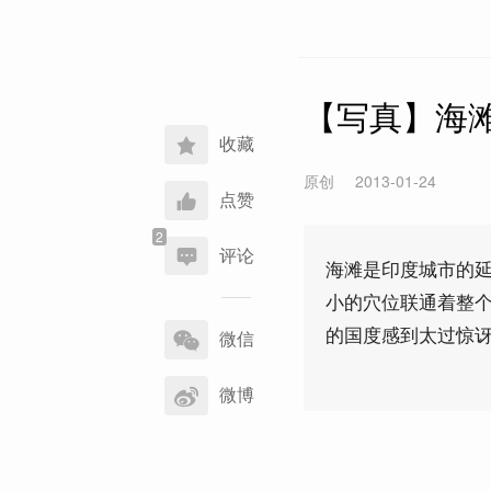
【写真】海
收藏
原创
2013-01-24
点赞
评论
海滩是印度城市的
小的穴位联通着整
分
的国度感到太过惊
享
微信
到
微博