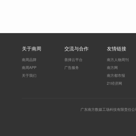
关于南周
交流与合作
友情链接
南周品牌
善择云平台
南方人物周刊
南周APP
广告服务
南方网
关于我们
南方都市报
21经济网
广东南方数媒工场科技有限责任公司 | 