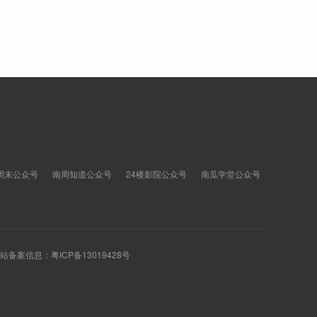
周末公众号
南周知道公众号
24楼影院公众号
南瓜学堂公众号
 网站备案信息：
粤ICP备13019428号