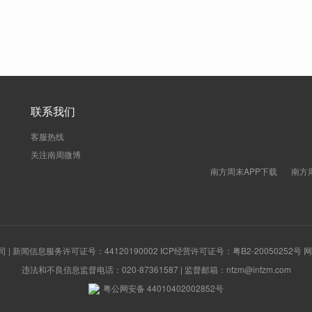
联系我们
客服热线
关注南周微博
南方周末APP下载
南方
新闻信息服务许可证号：44120190002 ICP经营许可证号：粤B2-20050252号
违法和不良信息监督电话：020-87361587 | 监督邮箱：nfzm@infzm.com
粤公网安备 44010402002852号