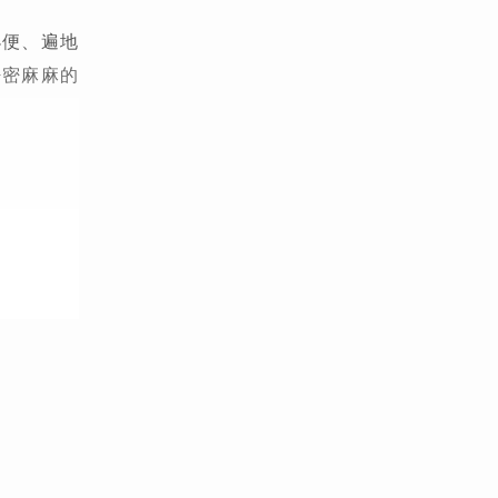
小便、遍地
密密麻麻的