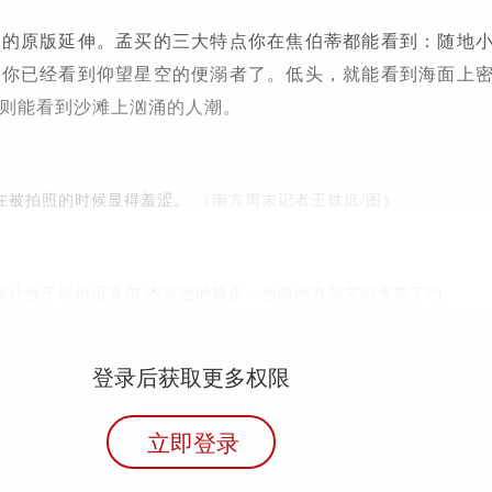
市的原版延伸。孟买的三大特点你在焦伯蒂都能看到：随地
。你已经看到仰望星空的便溺者了。低头，就能看到海面上
则能看到沙滩上汹涌的人潮。
在被拍照的时候显得羞涩。
（南方周末记者王轶庶/图）
能让猴子模仿迈克尔·杰克逊的舞步，他向南方周末记者要了约
登录后获取更多权限
立即登录