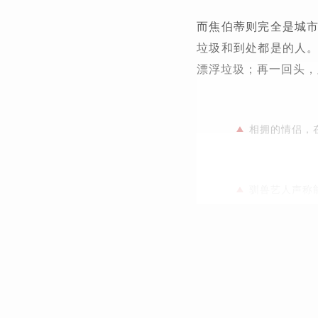
而焦伯蒂则完全是城
垃圾和到处都是的人
漂浮垃圾；再一回头，
相拥的情侣，
驯兽艺人声称