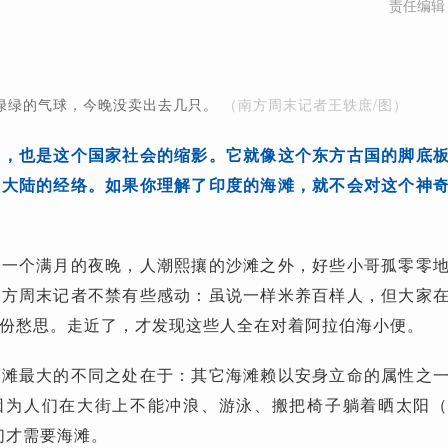
责任编辑
绿绿的气球，今晚没卖出去几只。
（南方周末记者王轶庶/图）
伸，也是这个国家社会的缩影。它就像这个东方古国的脚底
次大陆的经络。如果你理解了印度的海滩，就不会对这个神
是一个满月的夜晚，人潮熙攘的沙滩之外，好些小哥孤零零
南方周末记者不禁有些感动：虽说一样米养百样人，但大家
份愁思。走近了，才发现这些人全在对着阿拉伯海小便。
海滩最大的不同之处在于：其它海滩赖以安身立命的属性之
因为人们在大街上不能冲浪、游泳、搬把椅子躺着晒太阳
人们才需要海滩。