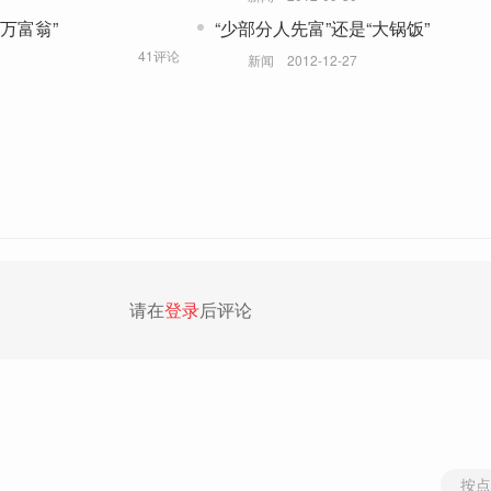
万富翁”
“少部分人先富”还是“大锅饭”
41评论
新闻
2012-12-27
请在
登录
后评论
按点