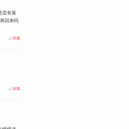
是蛮有落
要再回来吗
回复
回复
在慢慢淡