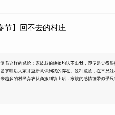
·春节】回不去的村庄
重复着这样的尴尬：家族叔伯姨娘均认不出我，即便是觉得眼
一番寒暄后大家才重新意识到我的存在。这种尴尬，在堂兄妹
越来越多的村民弃农从商搬到镇上后，家族的感情纽带似乎只