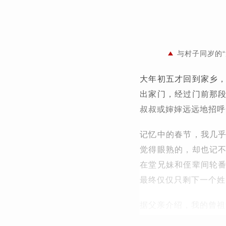
与村子同岁的
大年初五才回到家乡
出家门，经过门前那
叔叔或婶婶远远地招呼
记忆中的春节，我几
觉得眼熟的，却也记
在堂兄妹和侄辈间轮
最终仅仅只剩下一个姓
据父亲介绍，我的曾祖