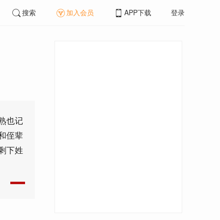
搜索
加入会员
APP下载
登录
熟也记
和侄辈
剩下姓