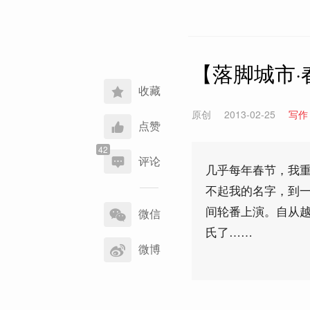
【落脚城市
收藏
原创
2013-02-25
写作
点赞
评论
几乎每年春节，我
不起我的名字，到
分
间轮番上演。自从
享
微信
到
氏了……
微博