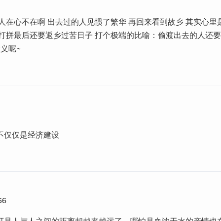
人在心不在啊 出去过的人见惯了繁华 再回来看到故乡 其实心里
外打拼最后还要返乡过苦日子 打个极端的比喻：偷渡出去的人还
义呢~
不仅仅是经济建设
66
可是人与人之间的距离却越来越远了，哪怕是血浓于水的亲情也