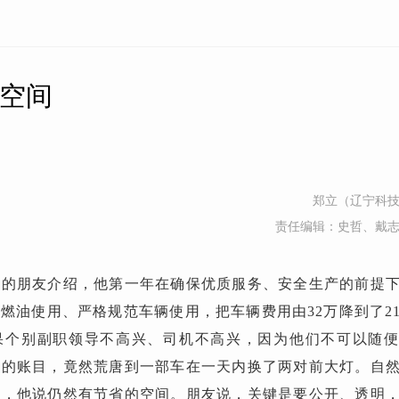
有空间
郑立（辽宁科
责任编辑：史哲、戴
任的朋友介绍，他第一年在确保优质服务、安全生产的前提
理燃油使用、严格规范车辆使用，把车辆费用由
32
万降到了
2
果个别副职领导不高兴、司机不高兴，因为他们不可以随
前的账目，竟然荒唐到一部车在一天内换了两对前大灯。自
样，他说仍然有节省的空间。
朋友说，关键是要公开、透明