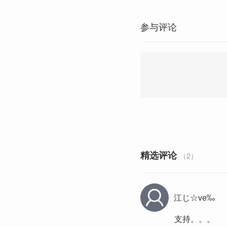
参与评论
精选评论
（2）
江じ☆ve‰
支持。。。