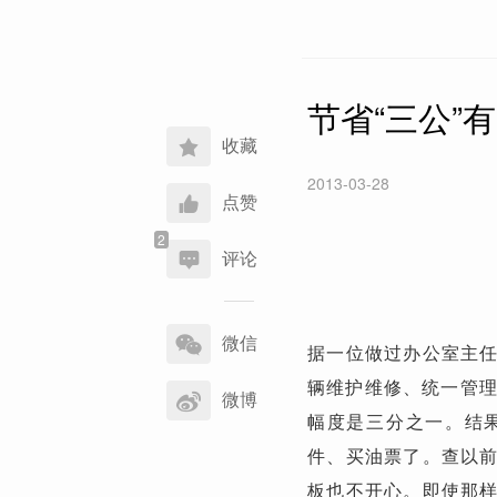
节省“三公”
收藏
2013-03-28
点赞
评论
分
享
微信
据一位做过办公室主
到
辆维护维修、统一管
微博
幅度是三分之一。结
件、买油票了。查以
板也不开心。即使那