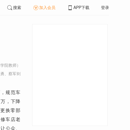
搜索
加入会员
APP下载
登录
技学院教师）
志勇、蔡军剑
下，规范车
1
万，下降
便更换零部
然修车店老
，让公众、