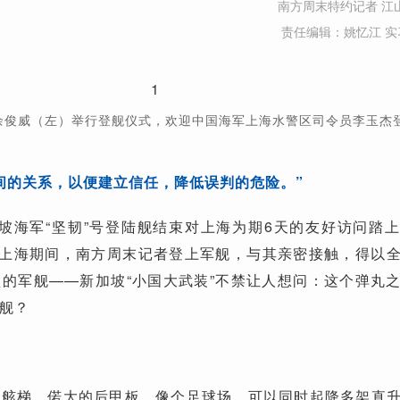
南方周末特约记者 江山
责任编辑：姚忆江 实
1
长余俊威（左）举行登舰仪式，欢迎中国海军上海水警区司令员李玉杰
间的关系，以便建立信任，降低误判的危险。”
新加坡海军“坚韧”号登陆舰结束对上海为期6天的友好访问踏
问上海期间，南方周末记者登上军舰，与其亲密接触，得以
的军舰——新加坡“小国大武装”不禁让人想问：这个弹丸
舰？
的舷梯，偌大的后甲板，像个足球场，可以同时起降多架直