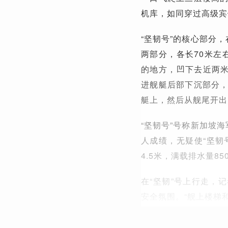
机库，如同穿过高级宾
“坚韧号”的核心部分
两部分，各长70米左
的地方，凹下去近两米
进舰艇后部下沉部分
艇上，然后从舰尾开出
“坚韧号”号称新加坡
人成绩，无疑使“坚韧号
4.5米，满载排水量8
在“坚韧”号上行走，
安全氛围。“舰上楼梯