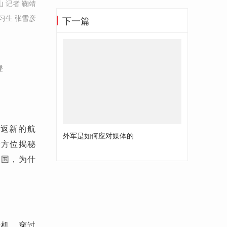
 记者 鞠靖
习生 张雪彦
下一篇
登
上返新的航
外军是如何应对媒体的
全方位揭秘
之国，为什
升机。穿过