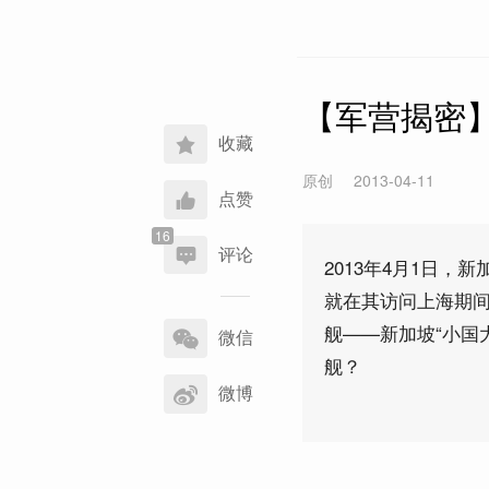
【军营揭密
收藏
原创
2013-04-11
点赞
评论
2013年4月1日
就在其访问上海期
分
舰——新加坡“小国
享
微信
到
舰？
微博