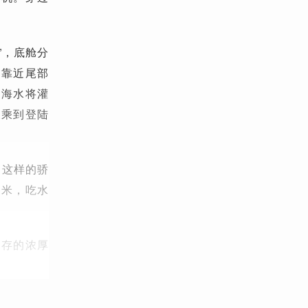
”，底舱分
坞靠近尾部
，海水将灌
换乘到登陆
，这样的骄
4米，吃水
不存的浓厚