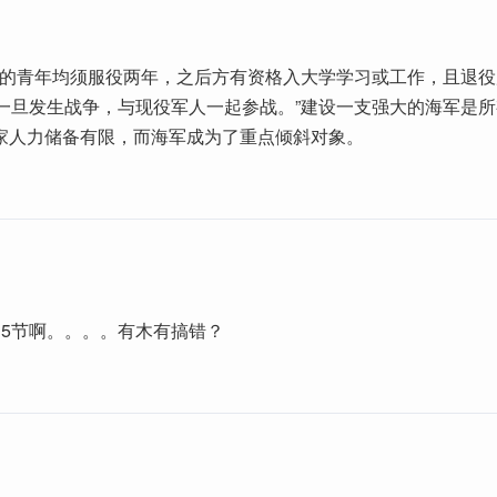
周岁的青年均须服役两年，之后方有资格入大学学习或工作，且退
，一旦发生战争，与现役军人一起参战。”建设一支强大的海军是
家人力储备有限，而海军成为了重点倾斜对象。
15节啊。。。。有木有搞错？