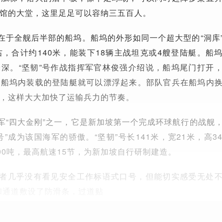
馆的大堂，这里足足可以容纳三五百人。
，在于全舰后半部的船坞。船坞的外形如同一个超大型的“洞库
右，合计约140米，能装下18辆主战坦克或4艘登陆艇。船
深。“坚韧”号作战指挥军官林俊强介绍说，船坞尾门打开
，船坞内装载的登陆艇就可以漂浮起来。部队官兵在船坞内
，这样大大加快了运输兵力的节奏。
海军“四大金刚”之一，它是新加坡第一个完成环球航行的战舰
”成为该国海军的骄傲。“坚韧”号长141米，宽21米，高3
500吨，最高航速15节，为新加坡自行研制建造。
记者几乎没有看见安全工作标语式口号，但能切实感受无处
和通道敷设了防滑条，过道贴