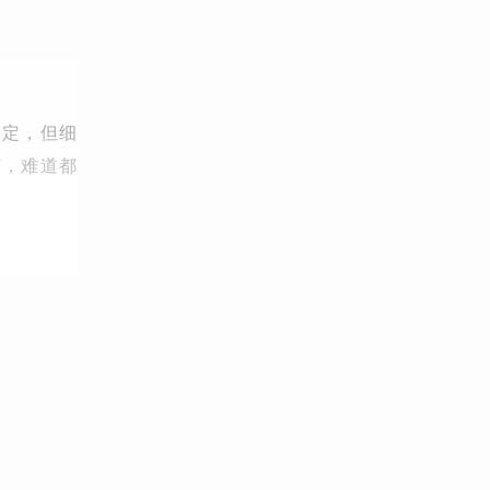
导定，但细
节，难道都