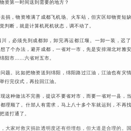
物资第一时间送到需要的地方？
都去捐，物资堆满了成都飞机场、火车站，但灾区却物资短
觉判断，就是计算机死机状态，调不动了。
四川，必须先到成都卸，卸完再运都江堰。一卸一装，迟
时想了个办法，避开成都，一省对一市，先是安排湖北对雅
绵阳市……六省对五市。
现问题。比如把物资送到绵阳，绵阳路过江油，江油也有灾
举行完仪式，再拉回江油。
发现这种做法不完善，提议不要省对市，而要一省对一县，
，都理顺了。什邡人有需求，马上八十多个车就运到，不再
把道打通了。
上，大家对救灾捐款透明度还有些埋怨，但大道是合理的。