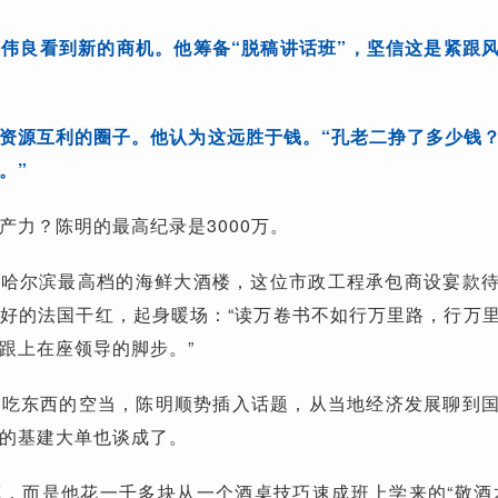
伟良看到新的商机。他筹备“脱稿讲话班”，坚信这是紧跟
资源互利的圈子。他认为这远胜于钱。“孔老二挣了多少钱
。”
产力？陈明的最高纪录是3000万。
，在哈尔滨最高档的海鲜大酒楼，这位市政工程承包商设宴款
好的法国干红，起身暖场：“读万卷书不如行万里路，行万
跟上在座领导的脚步。”
们吃东西的空当，陈明顺势插入话题，从当地经济发展聊到
的基建大单也谈成了。
，而是他花一千多块从一个酒桌技巧速成班上学来的“敬酒