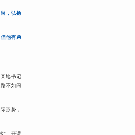
风尚，弘扬
？但他有弟
待某地书记
里路不如阅
国际形势，
术”，开课