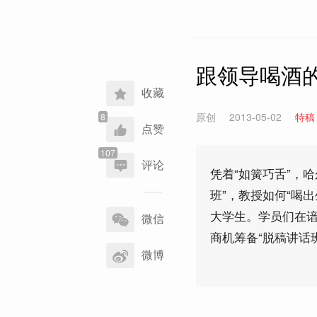
跟领导喝酒的
收藏
原创
2013-05-02
特稿
点赞
评论
凭着“如簧巧舌”，
班”，教授如何“喝
分
大学生。学员们在
享
微信
到
商机筹备“脱稿讲话班
微博