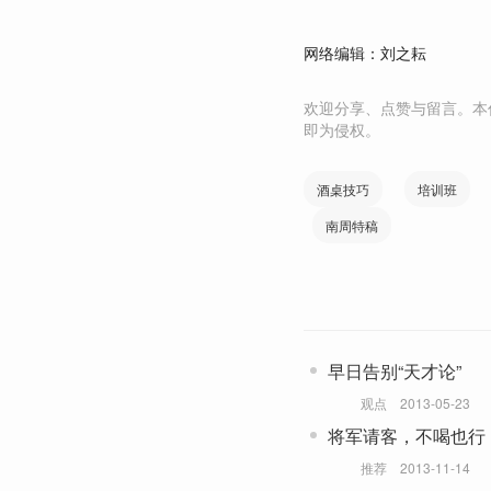
网络编辑：刘之耘
欢迎分享、点赞与留言。本
即为侵权。
酒桌技巧
培训班
南周特稿
早日告别“天才论”
观点
2013-05-23
将军请客，不喝也行
推荐
2013-11-14