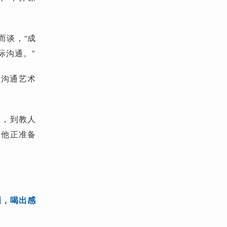
而谈，“成
际沟通。”
际沟通艺术
容，到教人
，他正准备
酒，喝出感