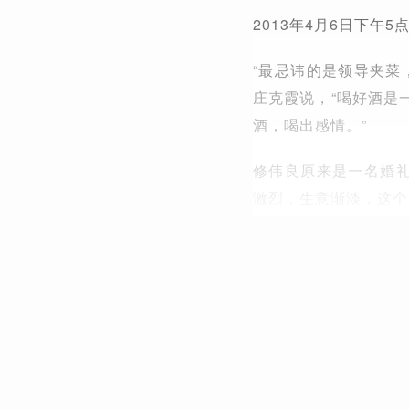
2013年4月6日下
“最忌讳的是领导夹菜
庄克霞说，“喝好酒是
酒，喝出感情。”
修伟良原来是一名婚礼
激烈，生意渐淡，这个