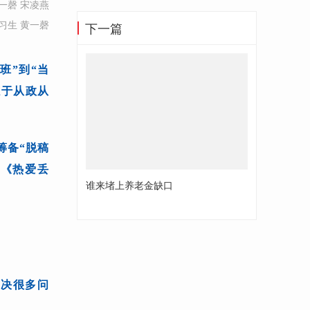
一磬 宋凌燕
习生 黄一磬
下一篇
班”到“当
志于从政从
筹备“脱稿
篇《热爱丢
谁来堵上养老金缺口
解决很多问