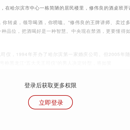
午5点，在哈尔滨市中心一栋简陋的居民楼里，修伟良的酒桌班开
，你转桌，领导喝酒，你唠嗑。”修伟良的王牌讲师、卖过
一种品位，把酒喝好是一种智慧。中央现在禁酒，更要懂得
司仪，1994年开办了哈尔滨第一家婚庆公司。但2005年
号称黑龙江“五大天王司仪”的男人决定转型，将如簧
登录后获取更多权限
立即登录