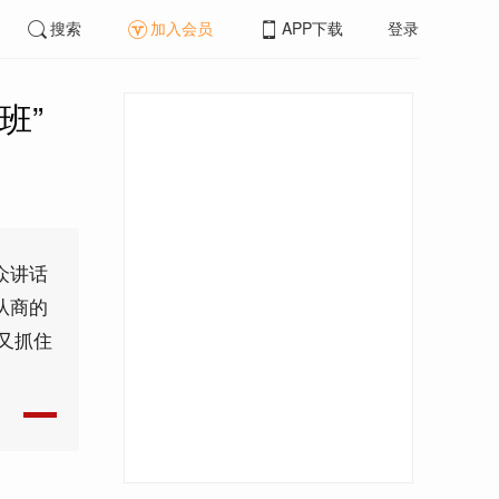
搜索
加入会员
APP下载
登录
班”
众讲话
从商的
又抓住