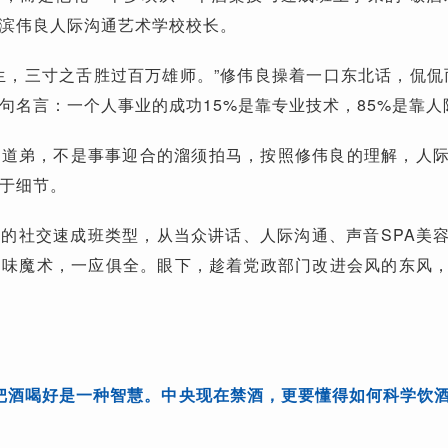
滨伟良人际沟通艺术学校校长。
生，三寸之舌胜过百万雄师。”修伟良操着一口东北话，侃侃
句名言：一个人事业的成功15%是靠专业技术，85%是靠人
兄道弟，不是事事迎合的溜须拍马，按照修伟良的理解，人
于细节。
的社交速成班类型，从当众讲话、人际沟通、声音SPA美
趣味魔术，一应俱全。眼下，趁着党政部门改进会风的东风
把酒喝好是一种智慧。中央现在禁酒，更要懂得如何科学饮