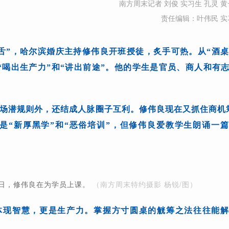
南方周末记者 刘俊 实习生 孔灵 黄
责任编辑：叶伟民 实
舌”，哈尔滨婚庆主持修伟良开班授徒，炙手可热。从“酒桌
“喝出生产力”和“讲出前途”。他的学生是官员、商人和有
场潜规则外，还结成人脉圈子互利。修伟良现在又抓住商机
是“新厚黑学”和“恶俗培训”，但修伟良爱教学生朗诵一
14日，修伟良在为学员上课。
（南方周末特约摄影 杨锐/图）
体现智慧，更是生产力。掌握方寸圆桌的觥筹之法往往能