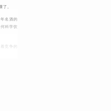
课了。
多年名酒的
如何科学饮
随着竞争的