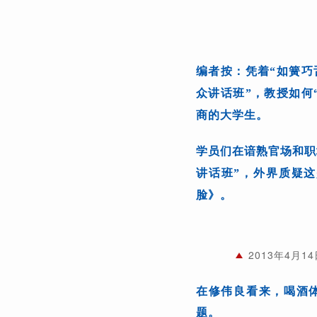
编者按：
凭着“如簧巧
众讲话班”，教授如何
商的大学生。
学员们在谙熟官场和职
讲话班”，外界质疑这
脸》。
2013年4月
在修伟良看来，喝酒
题。