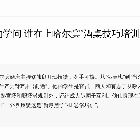
学问 谁在上哈尔滨“酒桌技巧培训
哈尔滨婚庆主持修伟良开班授徒，炙手可热。从“酒桌班”到“当
出生产力”和“讲出前途”。他的学生是官员、商人和有志于从政
谙熟官场和职场潜规则外，还结成人脉圈子互利。修伟良现在
”，外界质疑这是“新厚黑学”和“恶俗培训”。