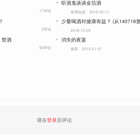
听酒鬼谈谈金箔酒
17评论
南周知道
2015-02-11
？
少量喝酒对健康有益？ (从140718复
2评论
2018-10-25
：禁酒
消失的夜宴
50评论
推荐
2013-01-31
请在
登录
后评论