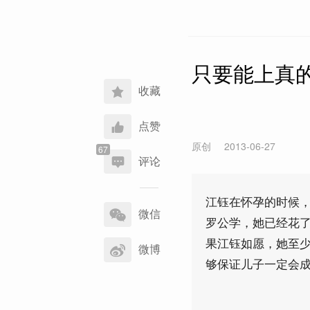
只要能上真
收藏
点赞
原创
2013-06-27
评论
分
江钰在怀孕的时候，
享
微信
罗公学，她已经花了
到
果江钰如愿，她至少
微博
够保证儿子一定会成