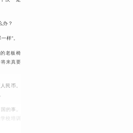
么办？
罪一样”。
大的老板椅
子将来真要
万人民币。
。
出国的事。
立学校培训