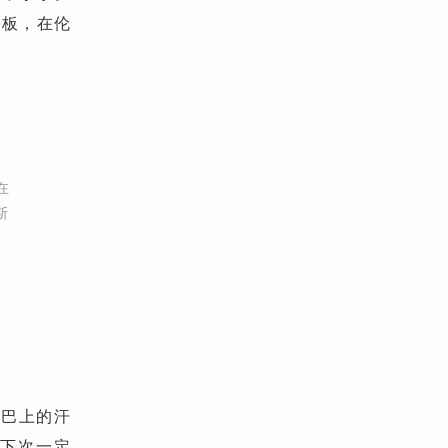
拍板，在伦
在
斯
）
下巴上的汗
我下次一定