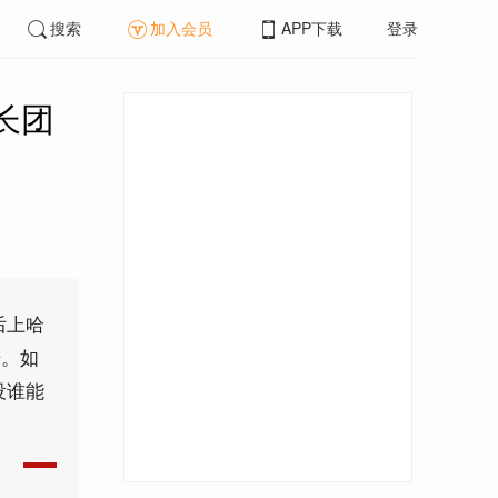
搜索
加入会员
APP下载
登录
长团
后上哈
步。如
没谁能