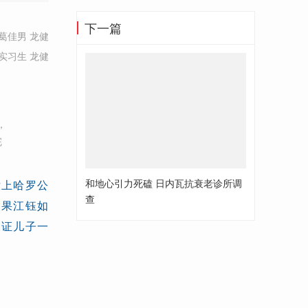
下一篇
葛佳男 龙健
实习生 龙健
，
完
和地心引力死磕 日内瓦抗衰老诊所调
后上哈罗公
查
如果江钰如
保证儿子一