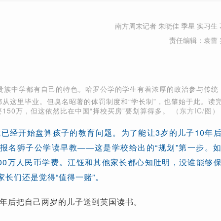
南方周末记者 朱晓佳 季星 实习生 
责任编辑：袁蕾 
贵族中学都有自己的特色。哈罗公学的学生有着浓厚的政治参与传统
都从这里毕业。但臭名昭著的体罚制度和“学长制”，也肇始于此。读
150万，但这依然比在中国“择校买房”要划算得多。
（东方IC/图）
已经开始盘算孩子的教育问题。为了能让3岁的儿子10年
万报名狮子公学读早教——这是学校给出的“规划”第一步。
00万人民币学费。江钰和其他家长都心知肚明，没谁能够
家长们还是觉得“值得一赌”。
年后把自己两岁的儿子送到英国读书。