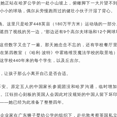
，她正站在哈罗公学的一处小山坡上，俯瞰脚下一大片望不
小小的球场，偶尔从旁慢跑而过的健壮小伙子汗湿了背心。
场。这里只是哈罗448英亩（180万平方米）运动场的一部分
遮挡了视线的另一边，“那边还有9个高尔夫球场和12个网球
把这些数字又念了一遍。那天她念念不忘的，还有学校餐厅
在第四教室（《哈利·波特》中霍格维茨魔法学校的取景地
这学校440年来的每个学生，以及丘吉尔。
，让孩子那么小离开自己是否合适。
不安。原定五人的中国家长参观团没和哈罗沟通，临时增
时。江钰担心刻板的英国人会因此对没规矩的中国人留下坏
——她已经为此准备了整整四年。
十位企业家在广东狮子婴幼公学的组织下，赴伦敦考察英国私