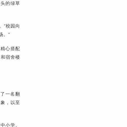
到头的绿草
。”校园向
场。”
里精心搭配
）和宿舍楼
加了一名翻
印象，以至
立中小学。