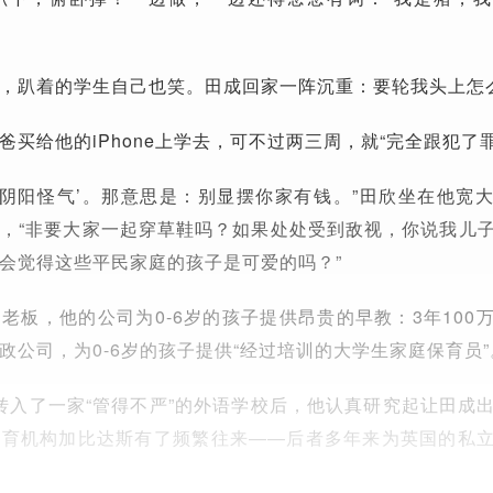
，趴着的学生自己也笑。田成回家一阵沉重：要轮我头上怎
买给他的iPhone上学去，可不过两三周，就“完全跟犯了
‘阴阳怪气’。那意思是：别显摆你家有钱。”田欣坐在他宽
，“非要大家一起穿草鞋吗？如果处处受到敌视，你说我儿
会觉得这些平民家庭的孩子是可爱的吗？”
老板，他的公司为0-6岁的孩子提供昂贵的早教：3年100
政公司，为0-6岁的孩子提供“经过培训的大学生家庭保育员”
儿子转入了一家“管得不严”的外语学校后，他认真研究起让田成
教育机构加比达斯有了频繁往来——后者多年来为英国的私