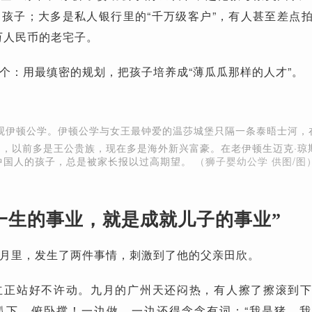
孩子；大多是私人银行里的“千万级客户”，有人甚至差点
0万人民币的老宅子。
个：用最缜密的规划，把孩子培养成“薄瓜瓜那样的人才”。
观伊顿公学。伊顿公学与女王最钟爱的温莎城堡只隔一条泰晤士河，
的，以前多是王公贵族，现在多是海外新兴富豪。在老伊顿生迈克·琼
中国人的孩子，总是被家长报以过高期望。
（狮子婴幼公学 供图/图
一生的事业，就是成就儿子的事业”
月里，发生了两件事情，刺激到了他的父亲田欣。
立正站好不许动。九月的广州天还闷热，有人擦了擦滚到
趴下，俯卧撑！一边做，一边还得念念有词：“我是猪，