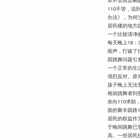
本不管高音喇
110不管，
办法》，为何
居民楼的地方跳
一个比较清净
每天晚上18：
闹声，打破了
因跳舞问题引
一个正常的生
强烈反对。原
孩子晚上无法
相劝跳舞者到
奈向110求
面的聚丰园路
居民的权益作
于晚间跳舞已
高。一些居民