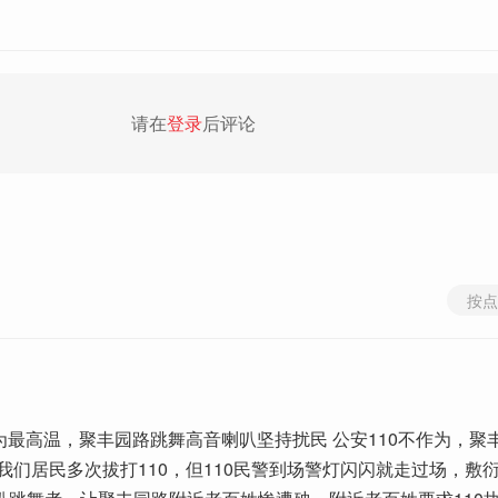
请在
登录
后评论
按点
以为最高温，聚丰园路跳舞高音喇叭坚持扰民 公安110不作为，聚
我们居民多次拔打110，但110民警到场警灯闪闪就走过场，敷