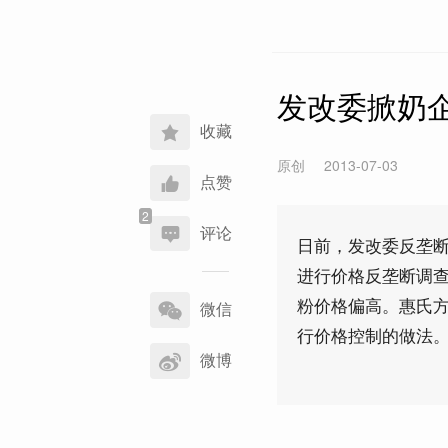
发改委掀奶
收藏
原创
2013-07-03
点赞
评论
日前，发改委反垄
进行价格反垄断调查
分
粉价格偏高。惠氏
享
微信
到
行价格控制的做法
微博