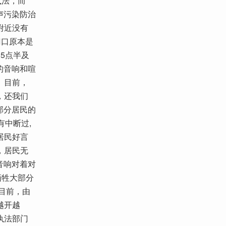
执法，而
声污染防治
附近没有
门口原本是
5点半及
的音响和喧
。目前，
，还我们
部分居民的
有中断过,
居民好言
，居民无
音响对着对
牺牲大部分
目前，由
越开越
执法部门