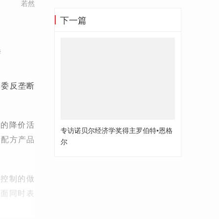
若然
下一篇
华
改委反垄断
品的降价活
专访诺贝尔经济学奖得主罗伯特•恩格
新配方产品
尔
格控制的做
方面同时表