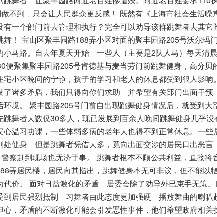
叭跳舞者，让聚丰园路附近老百姓惨遭殃。附近老百姓要求110
说到做不到，只会让人民群众更反感！ 既然有《上海市社会生活噪
没有一个部门前去管理和执行？完全可以劝导该群跳舞者去其它
舞！ 宝山区聚丰园路188弄小区对面的聚丰园路205号沃尔玛
的小马路。自去年夏天开始，一些人（主要是2队人马）每天清晨
30便聚集聚丰园路205号肯德基与麦当劳门前跳舞健身，高分贝
住宅小区晚间的宁静，孩子的学习和老人的休息都受到很大影响
发了诸多矛盾，我们只得向你们求助，并希望有关部门出面干预
活环境。 聚丰园路205号门前自出现跳舞健身情况后，就受到大
先跳舞者人数仅30多人，现已发展到百余人晚间跳舞健身几乎没
安心温习功课，一些体弱多病的老年人也得不到正常休息。一些
别处健身，但是跳舞者凭借人多，竟向出面交涉的居民口出恶言
助，警察赶到现场也无济于事。 跳舞者根本不顾公共利益，直接将
188弄居民楼，居民向其指出，跳舞健身本无可非议，但不能以
为代价。 面对日益激化的矛盾，居委会除了劝导外已束手无策。
受到居民强烈抵制，习舞者由此态度更加强硬，播放舞曲的喇叭
担心，矛盾的不断激化可能会引发恶性事件，他们希望政府相关