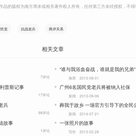
作品的版权为南方周末或相关著作权人所有，任何第三方未经授权，不得
国民党
抗战老兵
两岸关系
相关文章
“谁与我浴血奋战，谁就是我的兄弟”
7评论
推荐
2013-08-01
菲利普斯记事
广州6名国民党老兵将被纳入社保
17评论
新闻
2013-09-06
老兵
葬我于故乡 一场官方引导下的全民
98评论
新闻
2014-07-21
陆故事
一张照片的故事
1评论
写作
2013-02-28