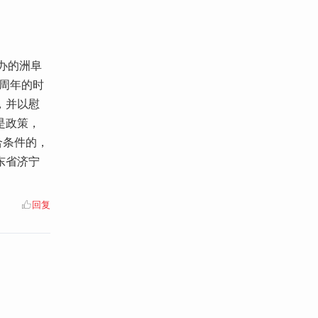
仙办的洲阜
8周年的时
，并以慰
是政策，
合条件的，
东省济宁
回复