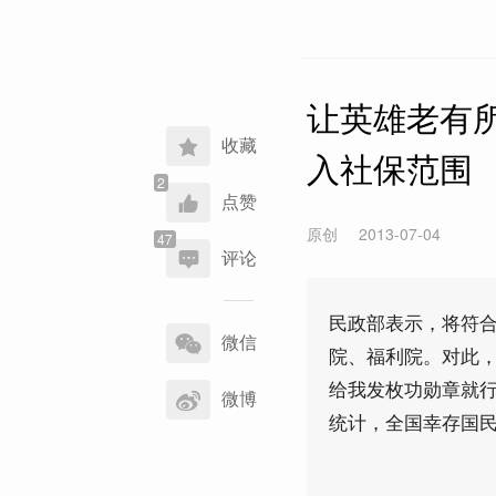
让英雄老有
收藏
入社保范围
点赞
原创
2013-07-04
评论
分
民政部表示，将符
享
微信
院、福利院。对此，
到
给我发枚功勋章就行
微博
统计，全国幸存国民