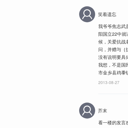
笑着遗忘
我爷爷焦志武是
阳国立22中
候，关爱抗战
问，并赠与｛
没有说明要具
我想，不是国
市金乡县鸡黍镇焦
2013-08-27
芥末
看一楼的发言