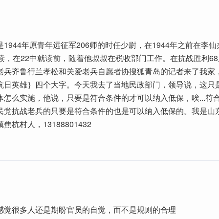
1944年原青年远征军206师的时任少尉，在1944年之前在李
就读，在22中就读前，随着他叔叔在税收部门工作。在抗战胜利6
老兵齐鲁行兰孝松和关爱老兵自愿者协搜狐青岛的记者来了我家
抗日英雄｝四个大字。今天我去了当地民政部门，领导说，这只
体怎么实施，他说，只要是符合条件的才可以纳入低保，唉...符
民党抗战老兵的只要是符合条件的也是可以纳入低保的。我是山
杭村人，13188801432
感觉很多人还是期盼官员的自觉，而不是规则的合理