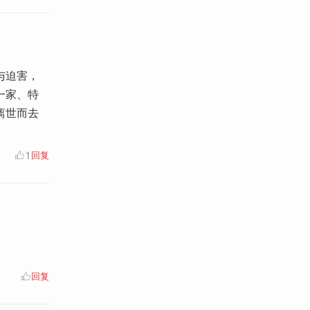
与迫害，
一家、特
离世而去
1
回复
回复