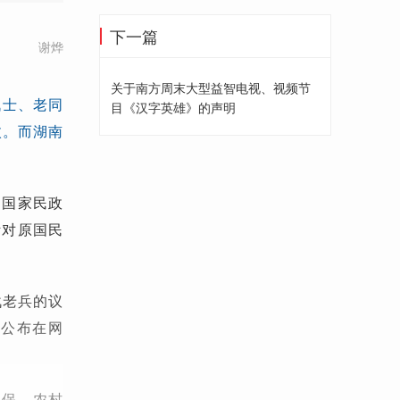
下一篇
谢烨
关于南方周末大型益智电视、视频节
战士、老同
目《汉字英雄》的声明
枚。而湖南
，国家民政
针对原国民
战老兵的议
博公布在网
低保、农村