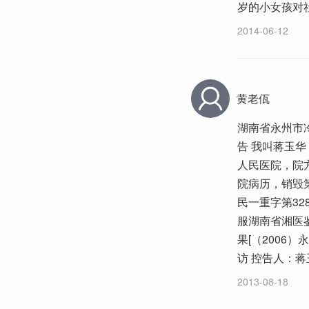
岁的小女孩对
2014-06-12
黄老佤
湖南省永州市
告 我叫蒋玉华
人民医院，院
院病历，销毁
民一重字第3
服湖南省湘医鉴
果[（2006
访 控告人：蒋玉
2013-08-18