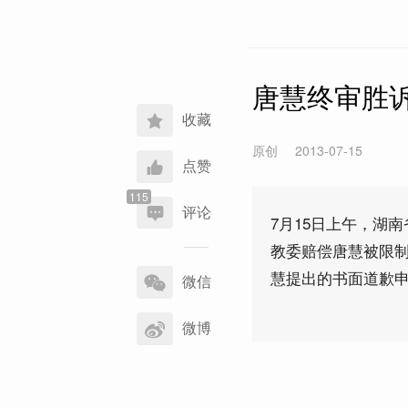
唐慧终审胜
收藏
原创
2013-07-15
点赞
评论
7月15日上午，湖
教委赔偿唐慧被限制人
分
慧提出的书面道歉
享
微信
到
微博