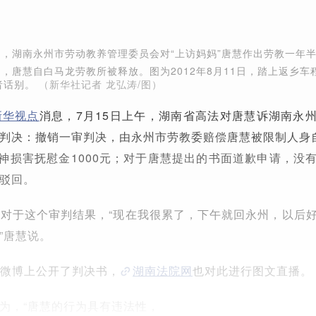
2日，湖南永州市劳动教养管理委员会对“上访妈妈”唐慧作出劳教一年
日，唐慧自白马龙劳教所被释放。图为2012年8月11日，踏上返乡车
者话别。
（新华社记者 龙弘涛/图）
新华视点
消息，7月15日上午，湖南省高法对唐慧诉湖南永
判决：撤销一审判决，由永州市劳教委赔偿唐慧被限制人身
，精神损害抚慰金1000元；对于唐慧提出的书面道歉申请，没
驳回。
对于这个审判结果，“现在我很累了，下午就回永州，以后
”唐慧说。
微博上公开了判决书，
湖南法院网
也对此进行图文直播。
为，“唐慧的行为具有违法性，