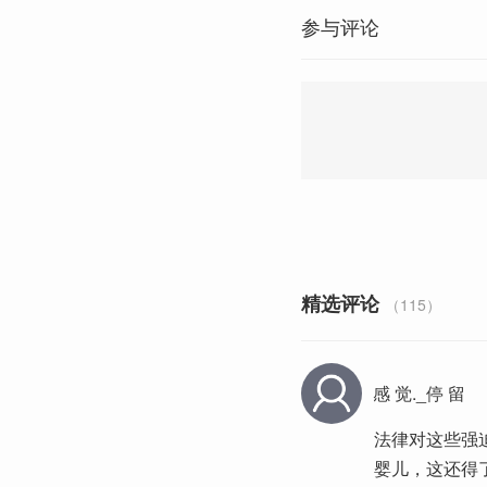
参与评论
精选评论
（115）
感 觉._停 留
法律对这些强
婴儿，这还得