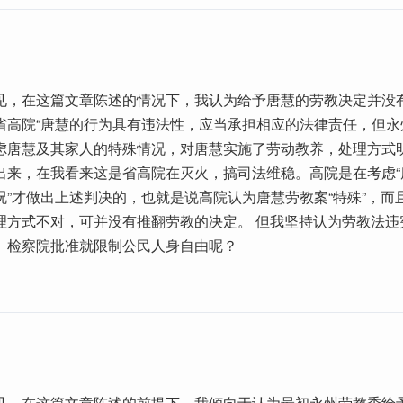
见，在这篇文章陈述的情况下，我认为给予唐慧的劳教决定并没
省高院“唐慧的行为具有违法性，应当承担相应的法律责任，但永
虑唐慧及其家人的特殊情况，对唐慧实施了劳动教养，处理方式明
出来，在我看来这是省高院在灭火，搞司法维稳。高院是在考虑“
况”才做出上述判决的，也就是说高院认为唐慧劳教案“特殊”，而
理方式不对，可并没有推翻劳教的决定。 但我坚持认为劳教法违
、检察院批准就限制公民人身自由呢？
见，在这篇文章陈述的前提下，我倾向于认为最初永州劳教委给