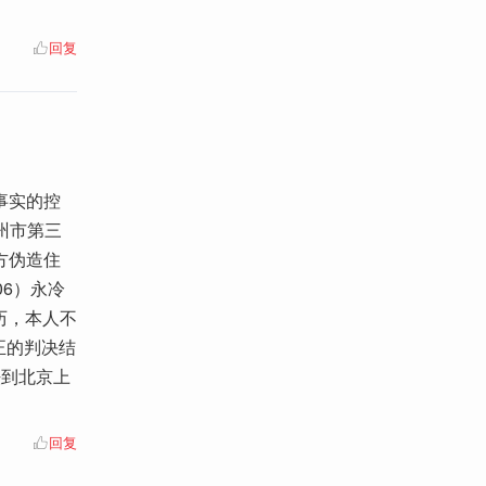
回复
事实的控
州市第三
方伪造住
6）永冷
历，本人不
正的判决结
法到北京上
回复