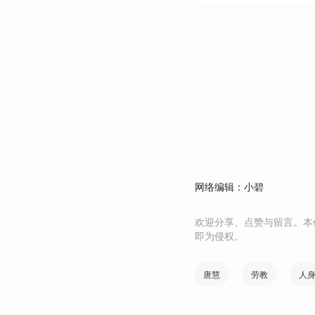
网络编辑：小碧
欢迎分享、点赞与留言。本
即为侵权。
唐慧
劳教
人