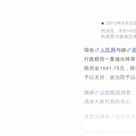
2012年8月
的决定，8月10
的唐慧与媒体记
综合
人民网
与@
行政赔偿一案做出终审
赔偿金1641.15元
予以支持，故法院予以
据@
法制晚报
消息，
感谢大家对我的关心。
唐慧的律师
徐利平
在
湖南省高级人民法院认