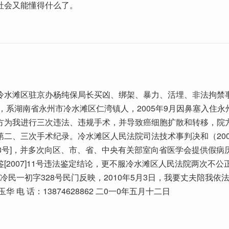
社会又能懂得什么了。
冷水滩区驻京办杨纯保局长买凶、绑架、暴力、活埋、非法拘禁
，系湖南省永州市冷水滩区仁湾镇人，2005年9月因鼻塞入住永
方为我进行三次违法、违规手术，并导致癌细胞扩散和转移，院
第二、三次手术纪录。冷水滩区人民法院司法技术事判决和（200
28号]，并多次向区、市、省、中央有关部室向省医学会提供假病
[2007]11号违法鉴定结论，更不服冷水滩区人民法院两次不公
）永冷民一初字328号民门反映，2010年5月3日，我要丈夫陪我依
华 电 话：13874628862 二0一0年五月十二日