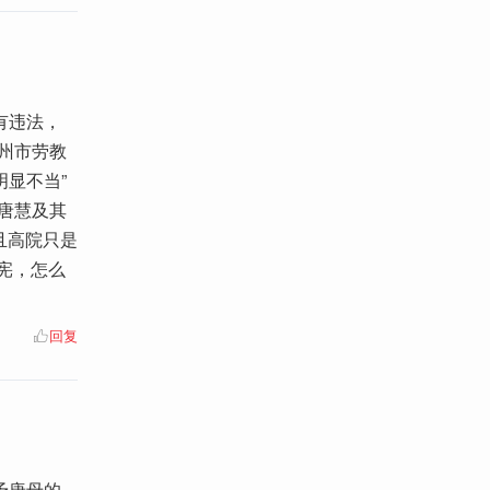
有违法，
州市劳教
显不当”
唐慧及其
且高院只是
宪，怎么
回复
予唐母的