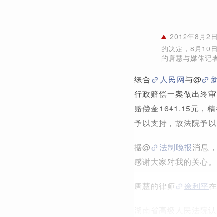
2012年8月
的决定，8月10
的唐慧与媒体记
综合
人民网
与@
行政赔偿一案做出终审
赔偿金1641.15元
予以支持，故法院予以
据@
法制晚报
消息，
感谢大家对我的关心。
唐慧的律师
徐利平
在
湖南省高级人民法院认