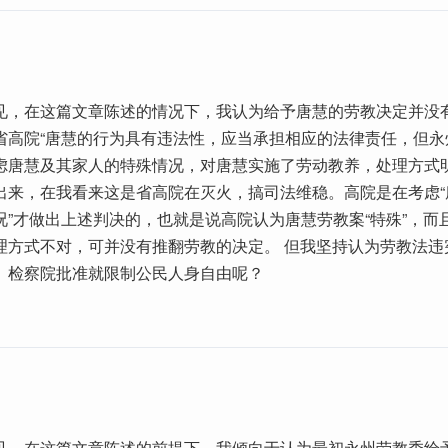
见，在这篇文章陈述的情况下，我认为给予唐慧的劳教决定并没
省高院“唐慧的行为具有违法性，应当承担相应的法律责任，但永
虑唐慧及其家人的特殊情况，对唐慧实施了劳动教养，处理方式明
出来，在我看来这是省高院在灭火，搞司法维稳。高院是在考虑“
况”才做出上述判决的，也就是说高院认为唐慧劳教案“特殊”，而
理方式不对，可并没有推翻劳教的决定。 但我坚持认为劳教法违
、检察院批准就限制公民人身自由呢？
见，在这篇文章陈述的前提下，我倾向于认为最初永州劳教委给