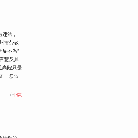
有违法，
州市劳教
显不当”
唐慧及其
且高院只是
宪，怎么
回复
予唐母的