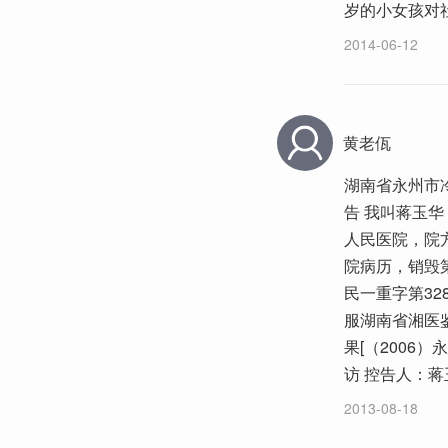
岁的小女孩对
2014-06-12
黄老佤
湖南省永州市
告 我叫蒋玉华
人民医院，院
院病历，销毁
民一重字第3
服湖南省湘医鉴
果[（2006
访 控告人：蒋玉
2013-08-18