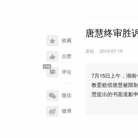
唐慧终审胜
收藏
原创
2013-07-15
点赞
评论
7月15日上午，湖
教委赔偿唐慧被限制人
分
慧提出的书面道歉
享
微信
到
微博