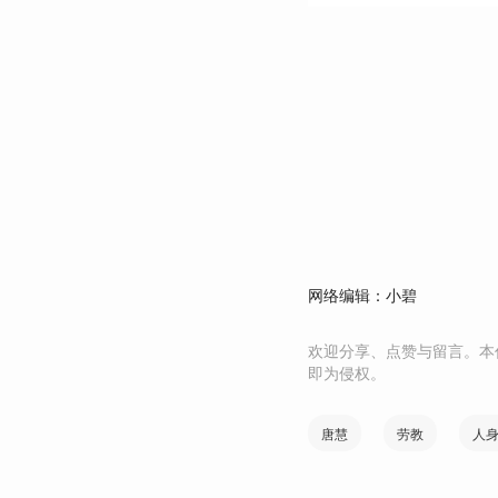
网络编辑：小碧
欢迎分享、点赞与留言。本
即为侵权。
唐慧
劳教
人