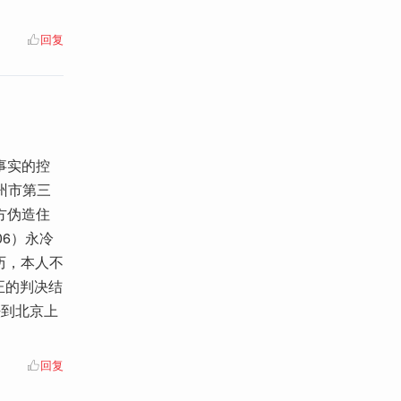
回复
事实的控
州市第三
方伪造住
6）永冷
历，本人不
正的判决结
法到北京上
回复