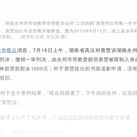
2日，湖南永州市劳动教养管理委员会对“上访妈妈”唐慧作出劳教一年
日，唐慧自白马龙劳教所被释放。图为2012年8月11日，踏上返乡车
者话别。
（新华社记者 龙弘涛/图）
新华视点
消息，7月15日上午，湖南省高法对唐慧诉湖南永
判决：撤销一审判决，由永州市劳教委赔偿唐慧被限制人身
，精神损害抚慰金1000元；对于唐慧提出的书面道歉申请，没
驳回。
对于这个审判结果，“现在我很累了，下午就回永州，以后
”唐慧说。
微博上公开了判决书，
湖南法院网
也对此进行图文直播。
为，“唐慧的行为具有违法性，