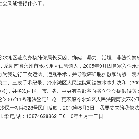
社会又能懂得什么了。
冷水滩区驻京办杨纯保局长买凶、绑架、暴力、活埋、非法拘禁
，系湖南省永州市冷水滩区仁湾镇人，2005年9月因鼻塞入住永
方为我进行三次违法、违规手术，并导致癌细胞扩散和转移，院
第二、三次手术纪录。冷水滩区人民法院司法技术事判决和（200
28号]，并多次向区、市、省、中央有关部室向省医学会提供假病
[2007]11号违法鉴定结论，更不服冷水滩区人民法院两次不公
）永冷民一初字328号民门反映，2010年5月3日，我要丈夫陪我依
华 电 话：13874628862 二0一0年五月十二日