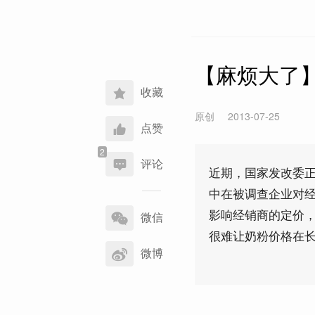
【麻烦大了
收藏
原创
2013-07-25
点赞
评论
近期，国家发改委
中在被调查企业对
分
影响经销商的定价
享
微信
到
很难让奶粉价格在
微博