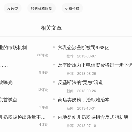
发改委
转售价格限制
奶粉价格
相关文章
业的市场机制
六乳企涉垄断被罚6.68亿
20评论
推荐
2013-08-07
……
反垄断压力下电信资费将进一步下
9评论
推荐
2013-08-26
被曝光
反垄断法的“宽恕”暗道
13评论
新闻
2013-09-26
京首试点
药店卖奶粉，治标难治本
1评论
新闻
2013-10-31
儿奶粉被检出质量不合
内地婴幼儿奶粉被指含反式脂肪酸
4评论
推荐
2013-07-10