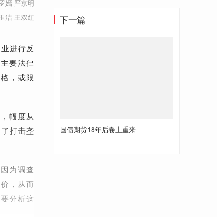
罗嫣 严京明
玉洁 王双红
下一篇
企业进行反
。主要法律
价格，或限
格，幅度从
国债期货18年后卷土重来
到了打击垄
业因为调查
定价，从而
需要分析这