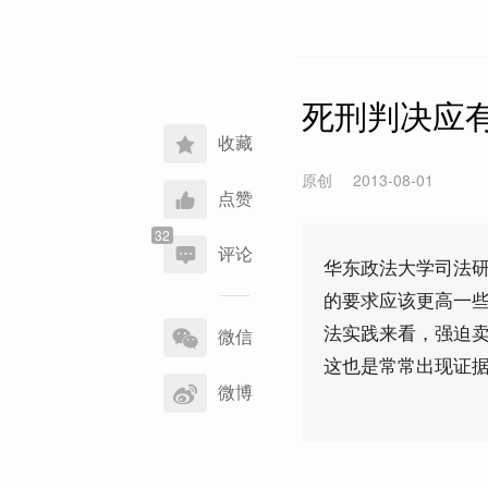
死刑判决应
收藏
原创
2013-08-01
点赞
评论
华东政法大学司法
的要求应该更高一
分
法实践来看，强迫
享
微信
到
这也是常常出现证据
微博