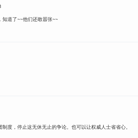
3
知道了~~他们还敢嚣张~~
团制度，停止这无休无止的争论。也可以让权威人士省省心。