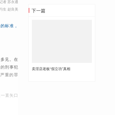
记者 苏永通
习生 赵良美
下一篇
格的标准，
不多见。在
重的刑事犯
卖淫店老板“假立功”真相
为严重的罪
又一直矢口