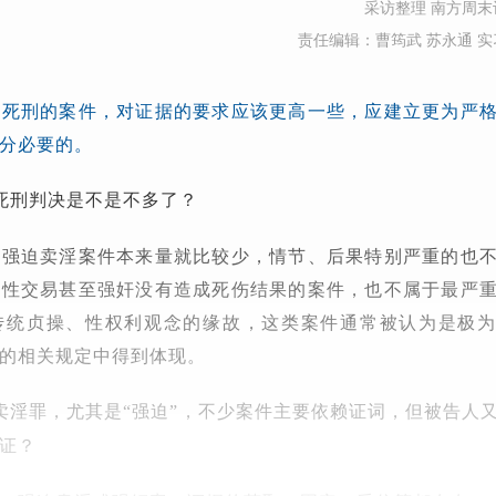
采访整理 南方周末
责任编辑：曹筠武 苏永通 实
处死刑的案件，对证据的要求应该更高一些，应建立更为严
分必要的。
死刑判决是不是不多了？
，强迫卖淫案件本来量就比较少，情节、后果特别严重的也
制性交易甚至强奸没有造成死伤结果的案件，也不属于最严
传统贞操、性权利观念的缘故，这类案件通常被认为是极
的相关规定中得到体现。
卖淫罪，尤其是“强迫”，不少案件主要依赖证词，但被告人
证？