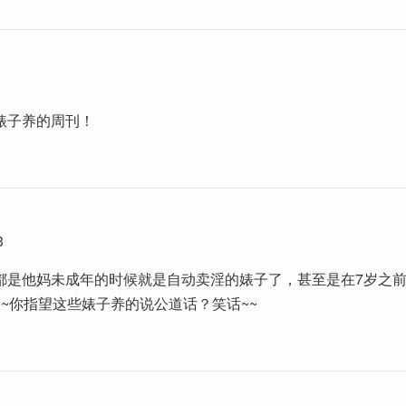
婊子养的周刊！
3
都是他妈未成年的时候就是自动卖淫的婊子了，甚至是在7岁之
~~你指望这些婊子养的说公道话？笑话~~