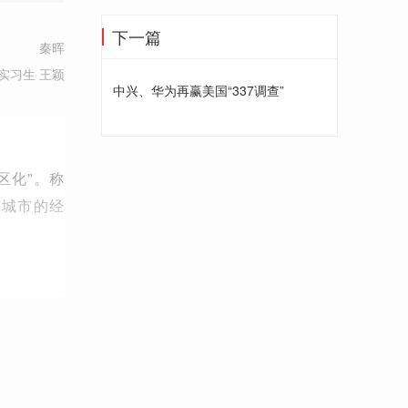
下一篇
秦晖
实习生 王颖
中兴、华为再赢美国“337调查”
区化”。称
和城市的经