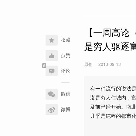
【一周高论（
收藏
是穷人驱逐
点赞
原创
2013-09-13
评论
分
有一种流行的说法是
享
微信
潮是穷人住城内，
到
及前已经开始。南
微博
几乎是纯粹的都市