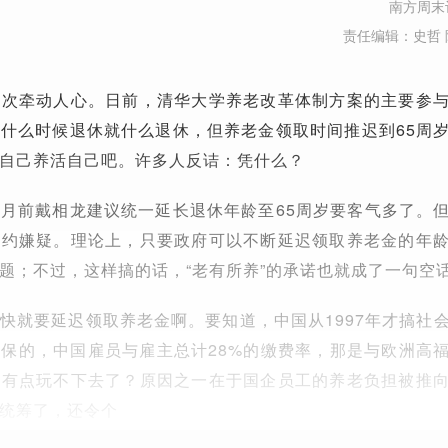
南方周末
责任编辑：史哲 
一次牵动人心。日前，清华大学养老改革体制方案的主要参
什么时候退休就什么退休，但养老金领取时间推迟到65周
自己养活自己吧。许多人反诘：凭什么？
月前戴相龙建议统一延长退休年龄至65周岁要客气多了。
违约嫌疑。理论上，只要政府可以不断延迟领取养老金的年
题；不过，这样搞的话，“老有所养”的承诺也就成了一句空
快就要延迟领取养老金啊。要知道，中国从1997年才搞社
保的，中国雇员与雇主总计28%的缴费率，那是与欧洲高
就有点玩不下去了？原因之一在于国企员工的养老负担被推
统筹了，还令个