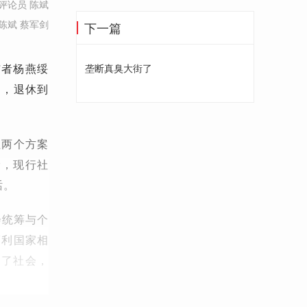
评论员 陈斌
陈斌 蔡军剑
下一篇
与者杨燕绥
垄断真臭大街了
岁，退休到
但两个方案
龄，现行社
话。
会统筹与个
福利国家相
向了社会，