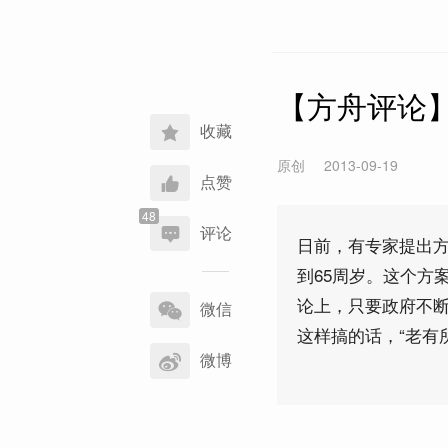
【方舟评论
收藏
原创
2013-09-19
点赞
评论
日前，有专家提出
到65周岁。这个方
分
论上，只要政府不
享
微信
到
这样搞的话，“老有
微博