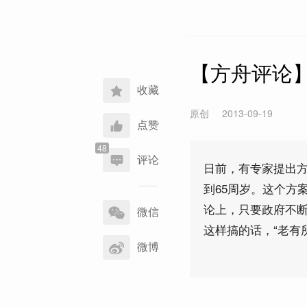
【方舟评论
收藏
原创
2013-09-19
点赞
评论
日前，有专家提出
到65周岁。这个方
分
论上，只要政府不
享
微信
到
这样搞的话，“老有
微博