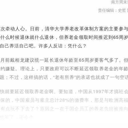
南方周末
责任编辑：史哲 
一次牵动人心。日前，清华大学养老改革体制方案的主要参
什么时候退休就什么退休，但养老金领取时间推迟到65周
自己养活自己吧。许多人反诘：凭什么？
月前戴相龙建议统一延长退休年龄至65周岁要客气多了。
违约嫌疑。理论上，只要政府可以不断延迟领取养老金的年
题；不过，这样搞的话，“老有所养”的承诺也就成了一句空
快就要延迟领取养老金啊。要知道，中国从1997年才搞社
保的，中国雇员与雇主总计28%的缴费率，那是与欧洲高
就有点玩不下去了？原因之一在于国企员工的养老负担被推
统筹了，还令个