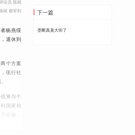
评论员 陈斌
陈斌 蔡军剑
下一篇
与者杨燕绥
垄断真臭大街了
岁，退休到
但两个方案
龄，现行社
话。
会统筹与个
福利国家相
向了社会，