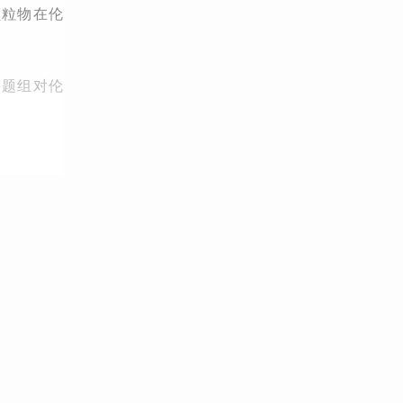
颗粒物在伦
课题组对伦