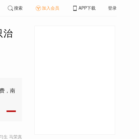
搜索
加入会员
APP下载
登录
只治
堵费，南
习生 马荣真