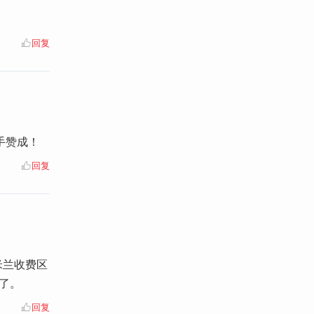
回复
手赞成！
回复
米兰收费区
了。
回复