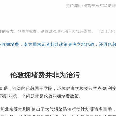
责任编辑：何海宁 朱红军 助理
费的标志。但单单收费，是难以治理机动车大气污染的。
（CFP/图
年征收拥堵费，南方周末记者赶赴政策参考之地伦敦，还原伦
伦敦拥堵费并非为治污
日，在泰晤士河边的伦敦国王学院，环境健康学教授弗兰克·凯利
问到的第一个问题就是伦敦的拥堵费政策。
面和北京等地刚刚使出了大气污染防治行动计划等诸多重拳