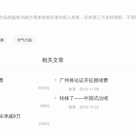
作品的版权为南方周末或相关著作权人所有，任何第三方未经授权，不得
伦敦
空气污染
相关文章
费
广州将论证开征拥堵费
55评论
推荐
2010-11-09
转移了——中国式治堵
8评论
推荐
2012-10-22
标净减9万
15评论