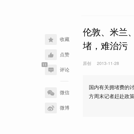
伦敦、米兰
收藏
堵，难治污
点赞
原创
2013-11-28
评论
分
国内有关拥堵费的讨
享
微信
方周末记者赶赴政
到
微博