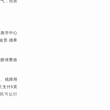
空气，但质
伦敦市中心
迪普·德希
了拥堵费政
程、残障用
天支付5英
居民可以打