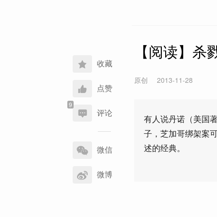
【阅读】杀
收藏
原创
2013-11-28
点赞
评论
有人说丹诺（美国
子，芝加哥绑架案
分
述的经典。
享
微信
到
微博