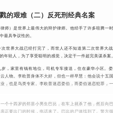
戮的艰难（二）反死刑经典名案
名律师）是世界上最伟大的辩护律师。他经手了许多喧腾一
中最具争议性的。
一次世界大战已经打完了，而世人还不知道第二次世界大
的年轻人，为了享受聪明的感觉，决定干一件超完美谋杀案
九岁，家里有钱有地位，司机专车接送，住在豪华小区。
风云人物。李欧普身体不大好，但也一样早慧：他会说十五
毕业，也是鸟类专家。李欧普迷恋娄伯，而娄伯迷恋犯罪，
了一个十四岁的邻居小男生巴比，在车上就杀了他，然后向
父亲正要出门的时候，电话来了。巴比的尸体找到了。警方