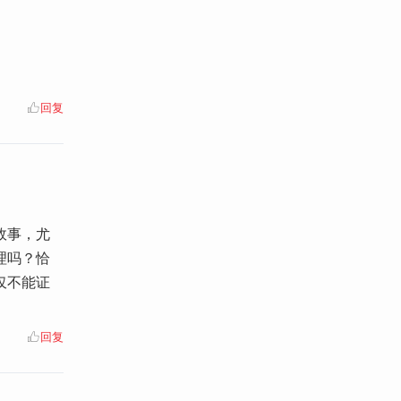
回复
故事，尤
理吗？恰
仅不能证
回复