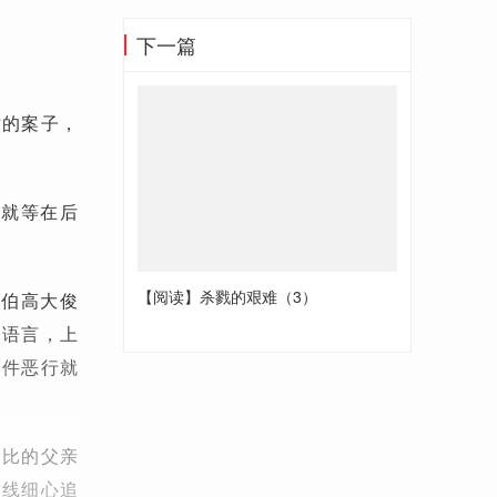
下一篇
时的案子，
战就等在后
。
【阅读】杀戮的艰难（3）
娄伯高大俊
国语言，上
一件恶行就
巴比的父亲
循线细心追