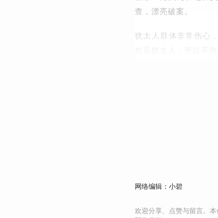
查，漂亮破案。
犹太人群体非常伤心，
也是犹太人，所以不致
网络编辑：小碧
欢迎分享、点赞与留言。本