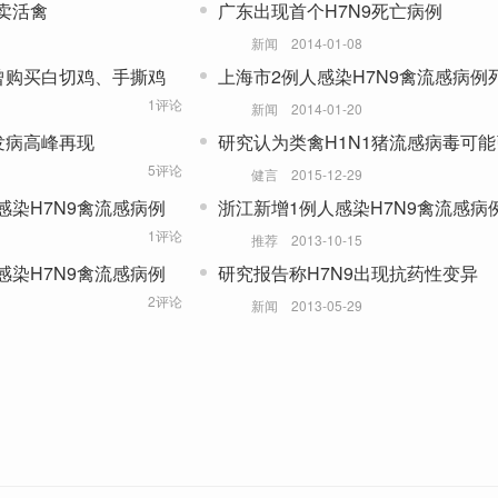
卖活禽
广东出现首个H7N9死亡病例
新闻
2014-01-08
曾购买白切鸡、手撕鸡
上海市2例人感染H7N9禽流感病例
1评论
新闻
2014-01-20
发病高峰再现
研究认为类禽H1N1猪流感病毒可
流感流行
5评论
健言
2015-12-29
染H7N9禽流感病例
浙江新增1例人感染H7N9禽流感病
1评论
推荐
2013-10-15
染H7N9禽流感病例
研究报告称H7N9出现抗药性变异
2评论
新闻
2013-05-29