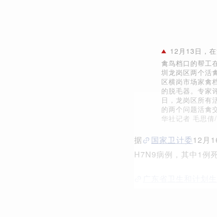
12月13日
禽鸟档口的帮工在
圳龙岗区两个活禽
区横岗市场家禽
的脱毛器。专家评
日，龙岗区所有
的两个问题活禽
华社记者 毛思倩
据
国家卫计委
12月
H7N9病例，其中1例
广东省卫生和计划生