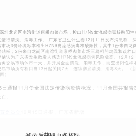
，在深圳龙岗区南湾街道康桥肉菜市场，检出H7N9禽流感病毒核酸阳性
进行清洗、消毒工作。 广东省卫生计生委12月11日发布消息称，
市场3份环境标本检出H7N9禽流感病毒核酸阳性，其中1份来自龙
档砧板；2份来自龙岗区南湾街道康桥肉菜市场三鸟档的鸡粪和该档
估认为广东省发生散发人感染H7N9禽流感病例风险极高。12月12
活禽交易市场休市一天，并开展全面清洗、消毒工作，而查出阳性样
交易市场所有档口自12日起关闭7天，连续彻底清洗、消毒3天。
（
/图）
16日通报11月份全国法定传染病疫情概况，11月全国共报告
死亡。
育委员会
12月15日通报，广东省新增
登录后获取更多权限