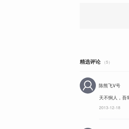
精选评论
（5）
陈熊飞V号
天不悯人，吾
2013-12-18