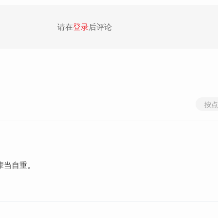
请在
登录
后评论
按点
辈当自重。