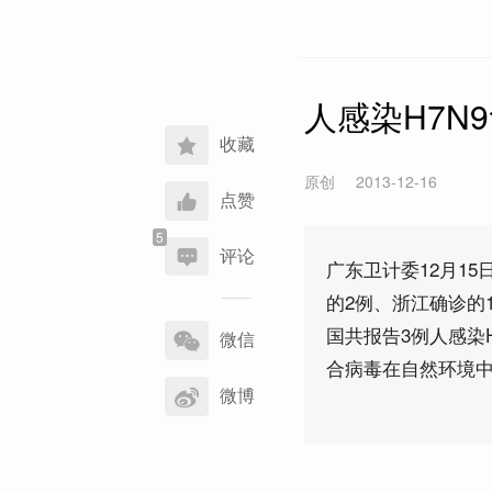
人感染H7N
收藏
原创
2013-12-16
点赞
评论
广东卫计委12月1
的2例、浙江确诊的1
分
国共报告3例人感染
享
微信
到
合病毒在自然环境
微博