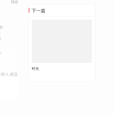
综合
下一篇
的
深
岗
口
本
新
时光
3例人感染