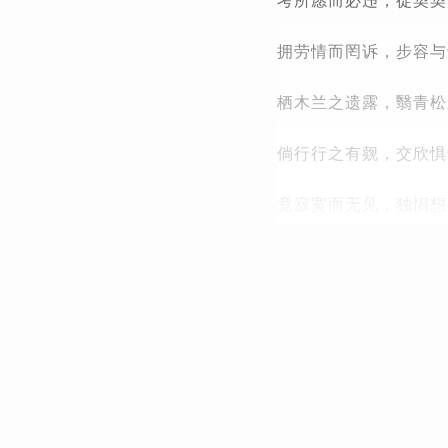
考所愿而必违，徒契契
拥劳情而罔诉，步容与
栖木兰之遗露，翳青松
倘行行之有觌，交欣惧
竟寂寞而无见，独悁想