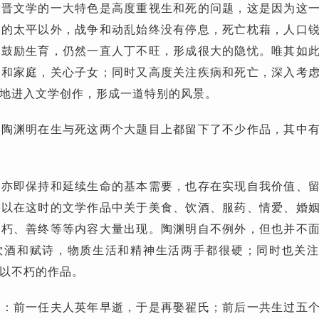
魏晋文学的一大特色是高度重视生和死的问题，这是因为这
年的太平以外，战争和动乱始终没有停息，死亡枕藉，人口
，鼓励生育，仍然一直人丁不旺，形成很大的隐忧。唯其如
姻和家庭，关心子女；同时又高度关注疾病和死亡，深入考
地进入文学创作，形成一道特别的风景。
家陶渊明在生与死这两个大题目上都留下了不少作品，其中
女亦即保持和延续生命的基本需要，也存在实现自我价值、
所以在这时的文学作品中关于美食、饮酒、服药、情爱、婚
不朽、善终等等内容大量出现。陶渊明自不例外，但也并不
饮酒和赋诗，物质生活和精神生活两手都很硬；同时也关
以不朽的作品。
婚：前一任夫人英年早逝，于是再娶翟氏；前后一共生过五