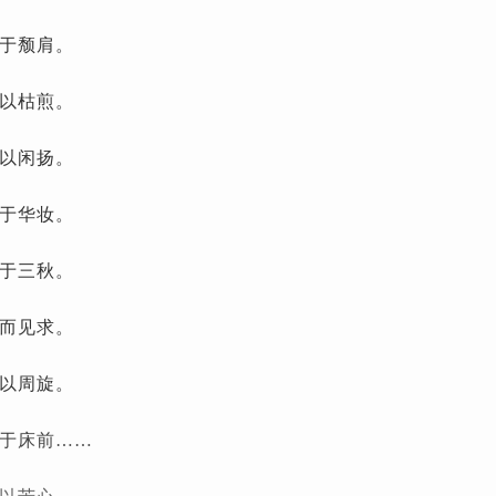
于颓肩。
以枯煎。
以闲扬。
于华妆。
于三秋。
而见求。
以周旋。
于床前……