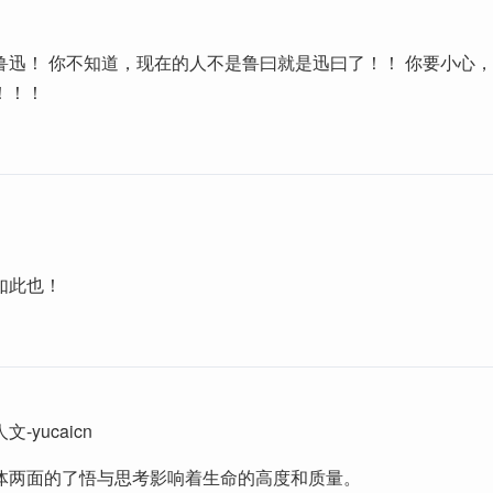
鲁迅！ 你不知道，现在的人不是鲁曰就是迅曰了！！ 你要小心
！！！
如此也！
-yucaicn
体两面的了悟与思考影响着生命的高度和质量。