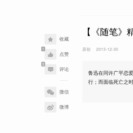
【《随笔》
收藏
原创
2013-12-30
点赞
评论
鲁迅在同许广平恋
行；而面临死亡之
分
享
微信
到
微博