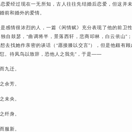
的恋爱经过现在一无所知，古人往往先结婚后恋爱，但这并
婚前和婚外的爱情。
实是感情很浓烈的人，一篇《闲情赋》充分表现了他的前卫
独自鼓瑟，“曲调将半，景落西轩，悲商叩林，白云依山”
想去找她作亲密的谈话（“愿接膝以交言”），但是他颇有顾
愆。待凤鸟以致辞，恐他人之我先”，于是——
而九迁。
之余芳。
之未央。
之纤身。
而服新。