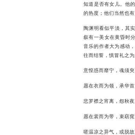
知道是否有女儿。他
的热度；他们当然也有
陶渊明看似平淡，其
叙有一美女在黄昏时分
音乐的作者大为感动，
往而结誓，惧冒礼之为
意惶惑而靡宁，魂须臾
愿在衣而为领，承华首
悲罗襟之宵离，怨秋夜
愿在裳而为带，束窈窕
嗟温凉之异气，或脱故