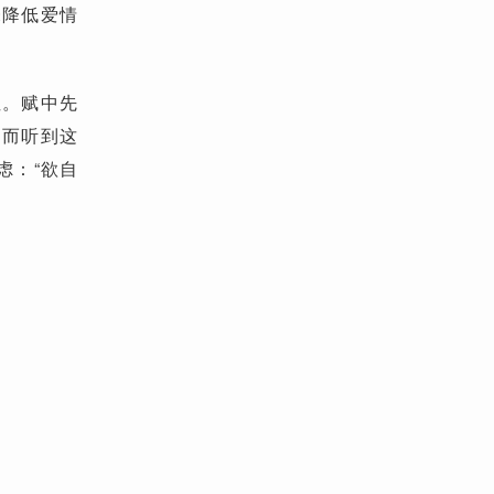
未降低爱情
性。赋中先
；而听到这
虑：“欲自