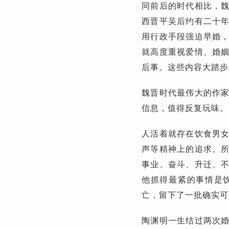
同前后的时代相比，
西晋平吴后约有二十
用行政手段强迫早婚
就高度重视爱情、婚
后事。这些内容大踏步
魏晋时代最伟大的作
信息，值得反复玩味。
人活着就存在饮食男
声等精神上的追求。
事业、奋斗、升迁、
他抓得最紧的事情是
亡，留下了一批确实可
陶渊明一生结过两次