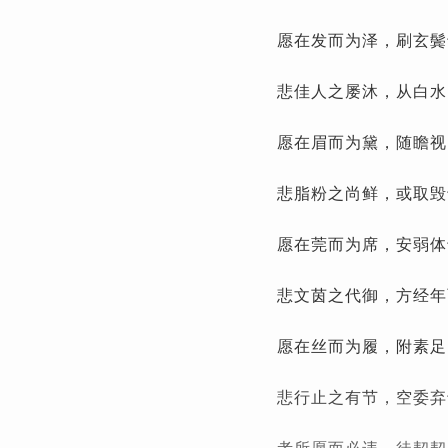
愿在发而为泽，刷玄鬓
悲佳人之屡沐，从白水
愿在眉而为黛，随瞻视
悲脂粉之尚鲜，或取毁
愿在莞而为席，安弱体
悲文茵之代御，方经年
愿在丝而为履，附素足
悲行止之有节，空委弃