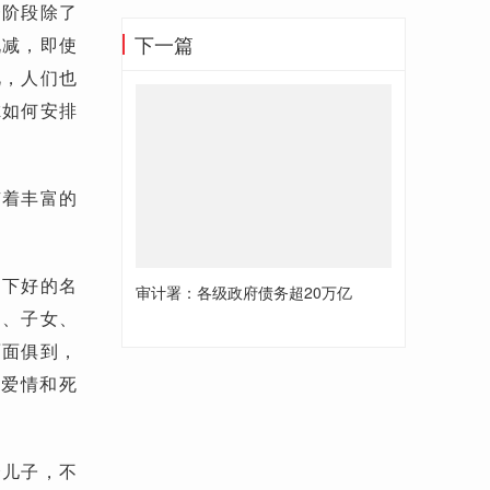
一阶段除了
下一篇
锐减，即使
此，人们也
虑如何安排
有着丰富的
留下好的名
审计署：各级政府债务超20万亿
姻、子女、
面面俱到，
注爱情和死
个儿子，不