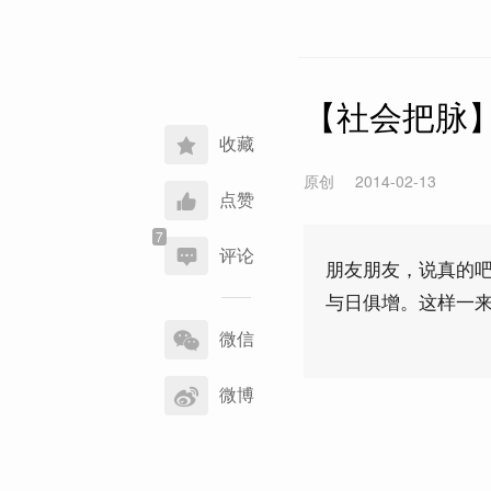
【社会把脉】
收藏
原创
2014-02-13
点赞
评论
朋友朋友，说真的
与日俱增。这样一
分
享
微信
到
微博