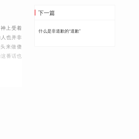
下一篇
精神上受着
什么是非道歉的“道歉”
的人也并非
出头来做傻
的这番话也