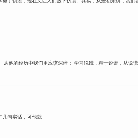
学会了伪装，现在又让人们放下伪装。其实，从最初来讲，我们
， 从他的经历中我们更应该深谙： 学习说谎，精于说谎，从说
了几句实话，可他就