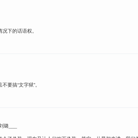
情况下的话语权。
不要搞“文字狱”。
刘璐___