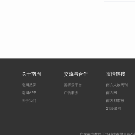
关于南周
交流与合作
友情链接
南周品牌
善择云平台
南方人物周刊
南周APP
广告服务
南方网
关于我们
南方都市报
21经济网
广东南方数媒工场科技有限责任公司 | 