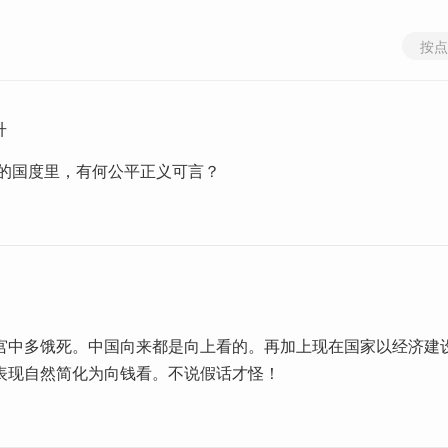
按点
升
难的国度里，有何公平正义可言？
宫中多饿死。中国向来都是向上看的。再加上现在国家以经济建
表现自然简化为向钱看。不说假话才怪！