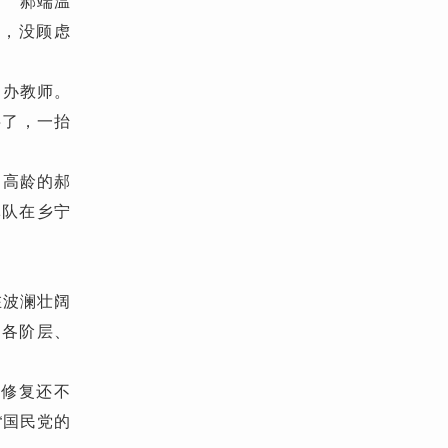
” 郝端温
子，没顾虑
民办教师。
字了，一抬
岁高龄的郝
军队在乡宁
在波澜壮阔
、各阶层、
光修复还不
“国民党的