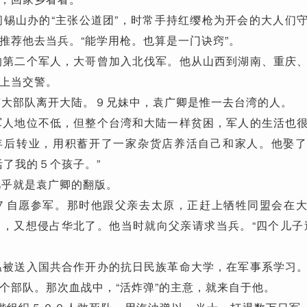
锡山办的“主张公道团”，时常手持红缨枪为开会的大人们
推荐他去当兵。“能学用枪。也算是一门诀窍”。
第二个军人，大哥曾加入北伐军。他从山西到湖南、重庆
上当交警。
大部队离开大陆。９兄妹中，袁广卿是惟一去台湾的人。
人地位不低，但整个台湾和大陆一样贫困，军人的生活也
年后转业，用积蓄开了一家杂货店养活自己和家人。他娶
活了我的５个孩子。”
乎就是袁广卿的翻版。
自愿参军。那时他跟父亲去太原，正赶上牺牲同盟会在大
，又想侵占华北了。他当时就向父亲请求当兵。“四个儿子
被送入国共合作开办的抗日民族革命大学，在军事系学习
个部队。那次血战中，“活炸弹”的主意，就来自于他。