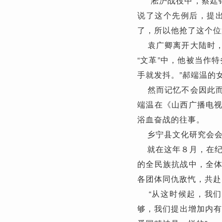
“淞沪战役中，蔡廷锴
说了这个先例后，提
了，所以他抢了这个位
袁广卿离开大陆时，
“文革”中，他被当作
手就发抖。”郝端温的
然而记忆不会因此而
端温在《山西广播电
浴血奋战的往事。
乡宁县文化研究会会
就在这年８月，在纪
的全民族抗战中，全
各团体同仇敌忾，共赴
“从这时候起，我们
够，我们提出增加内有