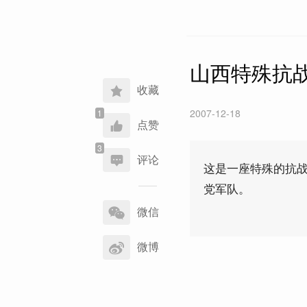
山西特殊抗
收藏
2007-12-18
点赞
评论
这是一座特殊的抗
党军队。
分
享
微信
到
微博