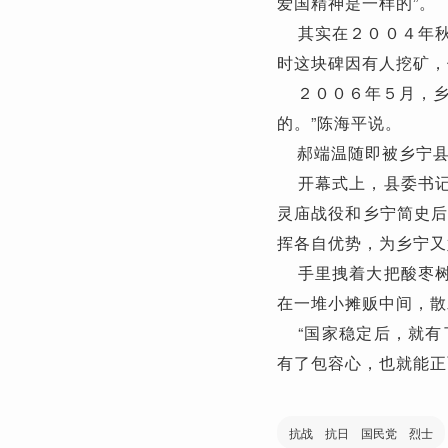
爱国精神是一样的”。
其实在２００４年秋
时这块碑因有人挖矿，
２００６年５月，乡
的。”陈海平说。
郝端温随即被乡宁县
开幕式上，县委书记
灵庙战役和乡宁简史后
挥各自优势，为乡宁又
手里拽着大把酸枣树
在一堆小摊贩中间，散
“国家稳定后，就有
有了包容心，也就能正
抗战 抗日 国民党 烈士