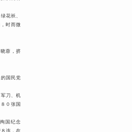
，绿花袄、
庞，时而微
刘晓蓉，挤
血的国民党
、军刀、机
由８０张国
殉国纪念
营８连，在