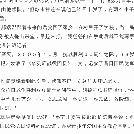
组织５００人敢死队，用汽油弹以一当十，打退数万日军。
出由他领队。“但彭永祥连长说他已经四十岁了，有两个小
置。”
郝端温跟着未来的岳父回了家乡。在村里开了学校，当上
特务被人拖出课堂，吊起来打。“我爸爸的右手此后就不能写
女儿告诉记者。
磨灭。２００５年１０月，抗战胜利６０周年之际，８８
视报》发表了《华灵庙战役回忆》一文，记叙了昔日国民党
长阎灵娣看到此文后，感佩不已，立刻前去拜访老人。
念抗日战争胜利６０周年的讲话中，胡锦涛总书记指出，“
体中华儿女万众一心、众志成城，各党派、各民族、各阶级
国难。”
就决定要修复纪念碑。”乡宁县委宣传部部长陈海平说：
国民党抗日资料的纪念馆，办成青少年爱国主义教育基地。