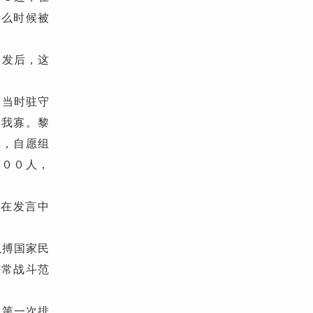
什么时候被
爆发后，这
，当时驻守
众我寡。黎
弹，自愿组
４００人，
彪在发言中
以搏国家民
寻常战斗范
校第一次排