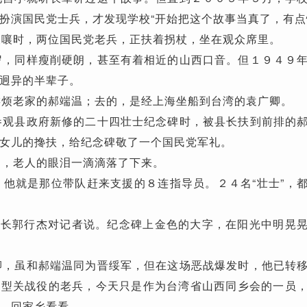
扮演国民党士兵，才发现学校“开始把这个故事当真了，有点
嚷时，两位国民党老兵，正扶着拐杖，坐在观众席里。
，同样瘦削硬朗，甚至有着相近的山西口音。但１９４９
迥异的半辈子。
烦老家的郝端温；去的，是经上海坐船到台湾的袁广卿。
观县政府新修的二十四壮士纪念碑时，被县长扶到前排的
女儿的搀扶，给纪念碑敬了一个国民党军礼。
，老人的眼泪一滴滴落了下来。
他就是那位带队赶来支援的８连指导员。２４名“壮士”，
县长郭行杰对记者说。纪念碑上金色的大字，在阳光中明晃
，虽和郝端温同为晋绥军，但在这场恶战爆发时，他已转
平型关战役的老兵，今天只是作为台湾省山西同乡会的一员
，回家乡看看。