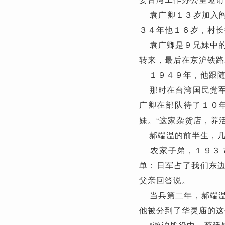
袁广卿１３岁加入阎
３４年他１６岁，村长
袁广卿是９兄妹中的
转来，最后在京沪铁路
１９４９年，他跟随
那时在台湾国民党军
广卿在部队待了１０
妹。“这家杂货店，养
郝端温的前半生，几
农家子弟，１９３７
单：日军占了我们东边
父亲回答说。
当兵第二年，郝端温
他被分到了华灵庙的这