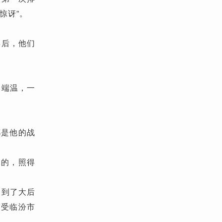
惊讶”。
年后，他们
郝端温，一
都是他的战
晃的，照得
移到了大后
，受临汾市