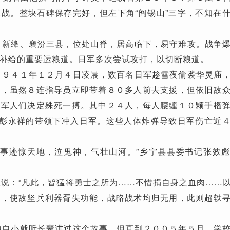
战。整块石碑保存完好，但左下角“阎锡山”三字，不知在
新绛、襄汾三县，位处山脊，居高临下，易守难攻。战争
补给的重要运粮道。日军多次尝试攻打，以切断粮道。
９４１年１２月４日凌晨，数百名日军趁雪夜偷袭华灵庙
兵，虽然８连指导员立即带着８０多人前去支援，但依旧敌
，军人们决定殊死一搏。其中２４人，每人腰缠１０颗手榴
长彭永祥的带领下冲入日军。这些人体炸弹导致日军伤亡近
事迹惊天地，泣鬼神，气壮山河。”乡宁县县委书记张效
说：“凡此，皆猛将勇士之所为……不惜捐自身之血肉……
功，使敌坚兵利器胥失功能，战略战术均归无用，此则超轶
自小就听长辈讲过这个故事。但直到２００５年５月，学