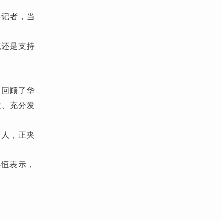
诉记者，当
流还是支持
。回顾了华
业、充分发
轻人，正夹
沁恒表示，