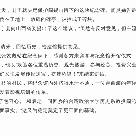
天，县里就决定保护阎锡山留下的这块纪念碑。阎灵娣告
倒在了地上，放碑的碑亭，被摔成了碎块。
宁县向山西省委提出了这个建议，“虽然有反对意见，但主
请来，回忆历史，给建馆提供意见。
张效彪站在纪念碑下，感谢各方来宾参与纪念馆开馆仪式
，他以“欢迎各位重温历史、观光旅游、参与经贸、投资兴
好又快发展传经送宝，搭建桥梁！”来结束讲话。
枝的村民，将纪念馆内外挤得水泄不通，一位穿西装的年
发着影视培训的传单。
了包容心。”和袁老一同回乡的台湾政治大学历史系教授阎
面事实。“这又为稳定奠定了更牢固的基础。”