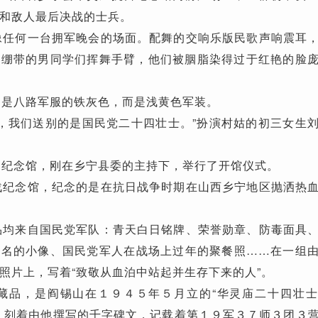
和敌人最后决战的士兵。
任何一台拥军晚会的场面。配舞的交响乐版民歌声响震耳
缠绷带的男同学们挥舞手臂，他们被胭脂染得过于红艳的脸
是八路军服的铁灰色，而是浅黄色军装。
，我们送别的是国民党二十四壮士。”扮演村姑的初三女生
纪念馆，刚在乡宁县委的主持下，举行了开馆仪式。
纪念馆，纪念的是在抗日战争时期在山西乡宁地区抛洒热
均来自国民党军队：青天白日铭牌、荣誉勋章、防毒面具
签名的小像、国民党军人在战场上过年的聚餐照……在一组
照片上，写着“致敬从血泊中站起并生存下来的人”。
品，是阎锡山在１９４５年５月立的“华灵庙二十四壮士
，刻着由他撰写的千字碑文，记载着第１９军３７师３团３