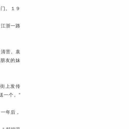
守门。１９
、江浙一路
很清苦。袁
了朋友的妹
街上发传
送一个。”
。一年后，