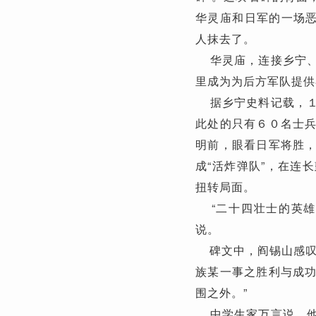
华灵庙和日军的一场恶
人抹去了。
华灵庙，连接乡宁、
里成为为后方军队提供
据乡宁史料记载，１
此处的只有６０名士
明前，眼看日军将胜
成“活炸弹队”，在连
扭转局面。
“二十四壮士的英雄
说。
碑文中，阎锡山感叹
族某一事之胜利与成
围之外。”
中学生家万言说，他