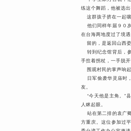
练这个舞蹈，他被选出
这群孩子挤在一起嚷
他们同样年届９０岁
在台海两地度过了境遇
留的，是返回山西娄
转到纪念馆背后，参
手拄着拐杖，一手脱开
围观村民的掌声响起
日军偷袭华灵庙时，
友。
“今天他是主角。”
人眯起眼。
站在第二排的袁广卿
方重庆。这位参加过
委台湾工作办公室邀请