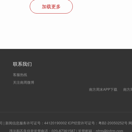
加载更多
联系我们
客服热线
关注南周微博
南方周末APP下载
南方
新闻信息服务许可证号：44120190002 ICP经营许可证号：粤B2-20050252号
违法和不良信息监督电话：020-87361587 | 监督邮箱：nfzm@infzm.com