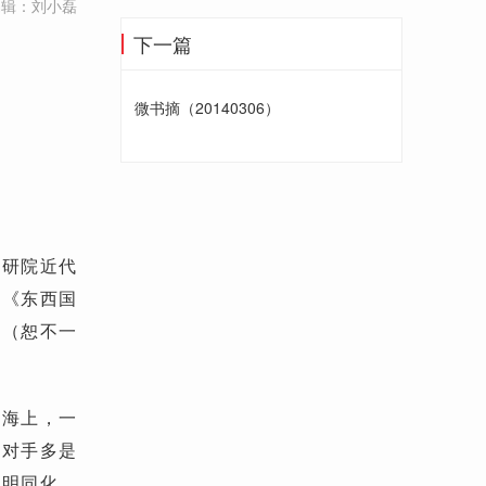
编辑：刘小磊
下一篇
微书摘（20140306）
中研院近代
的《东西国
篇（恕不一
是海上，一
，对手多是
文明同化，