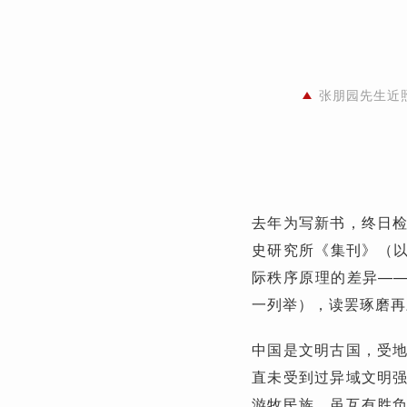
张朋园先生近
去年为写新书，终日
史研究所《集刊》（以
际秩序原理的差异——
一列举），读罢琢磨再
中国是文明古国，受
直未受到过异域文明
游牧民族，虽互有胜