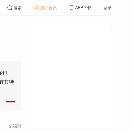
搜索
加入会员
APP下载
登录
在也
有其特
范福潮