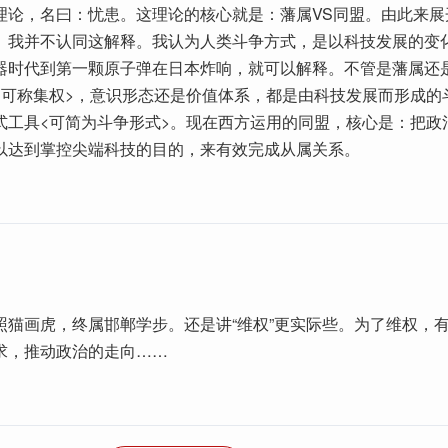
理论，名曰：忧患。这理论的核心就是：藩属VS同盟。由此来展
。我并不认同这解释。我认为人类斗争方式，是以科技发展的变
器时代到第一颗原子弹在日本炸响，就可以解释。不管是藩属还
<可称集权>，意识形态还是价值体系，都是由科技发展而形成的
式工具<可简为斗争形式>。现在西方运用的同盟，核心是：把政
以达到掌控尖端科技的目的，来有效完成从属关系。
照猫画虎，终属邯郸学步。还是讲“维权”更实际些。为了维权，
求，推动政治的走向……