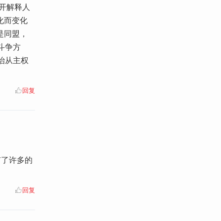
开解释人
化而变化
是同盟，
斗争方
治从主权
回复
有了许多的
回复