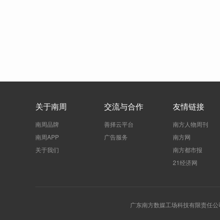
关于南周
交流与合作
友情链接
南周品牌
善择云平台
南方人物周刊
南周APP
广告服务
南方网
关于我们
南方都市报
21经济网
广东南方数媒工场科技有限责任公司 | 