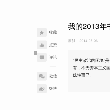
我的2013
收藏
原创
2014-03-06
点赞
评论
“民主政治的困境”
有，不光资本主义
分
殊性而已。
享
微信
到
微博