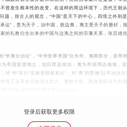
并不曾发生根本性的改变。在这样的周边环境下，历代王朝
”问题，按古人的观念，“中国”是天下的中心，四境之外则
奉天承运”，贵为天子，治中国，抚边夷，夷主受天子的册封，
儒家的礼教衍生出来的中国与边夷之间的宗藩关系，张启雄
”的“华夷分治论”，“中华世界帝国”分为华、夷两部分，皇帝
华为帝国直辖领土，划归郡县统治；夷为帝国周边领地，
对“华”实行“实效管辖领有论”，对“夷”则普施“以不治治之
先恃其工业革命后的强大武力，屡胜中国，再挟国际法为利
西方国际秩序原理”逐渐取代&ldquo
登录后获取更多权限