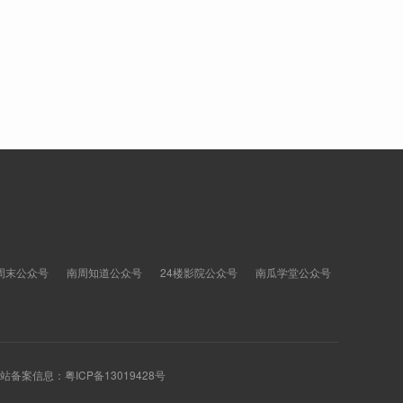
周末公众号
南周知道公众号
24楼影院公众号
南瓜学堂公众号
 网站备案信息：
粤ICP备13019428号