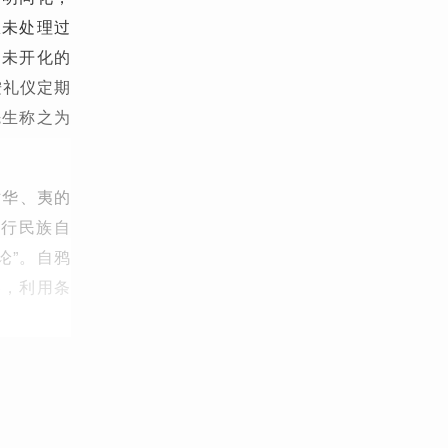
从未处理过
是未开化的
按礼仪定期
先生称之为
对华、夷的
实行民族自
论”。自鸦
器，利用条