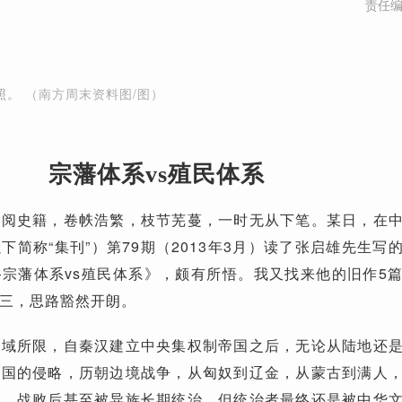
责任
照。
（南方周末资料图/图）
宗藩体系vs殖民体系
检阅史籍，卷帙浩繁，枝节芜蔓，一时无从下笔。某日，在
下简称“集刊”）第79期（2013年3月）读了张启雄先生写
宗藩体系vs殖民体系》，颇有所悟。我又找来他的旧作5
三，思路豁然开朗。
地域所限，自秦汉建立中央集权制帝国之后，无论从陆地还
强国的侵略，历朝边境战争，从匈奴到辽金，从蒙古到满人
负，战败后甚至被异族长期统治，但统治者最终还是被中华