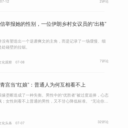
07-12
2评论
信举报她的性别，一位伊朗乡村女议员的“出格”
并没有塑造出一个逆袭爽文的主角，而是记录了一场缓慢、细
处处碰壁的拉锯。
7评论
文化观察
07-08
青宫当“红娘”：普通人为何互相看不上
眼缘垄断造成了一种失衡。男性中的“优胜者”被过度追捧，心态
；女性则看不上普通的男性，又不甘心降低标准。 “无论你怎
，最后都是错的。择偶就是要把错的决定变成正确的。”
32评论
文化头条
07-07