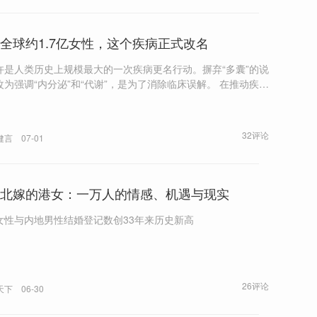
全球约1.7亿女性，这个疾病正式改名
许是人类历史上规模最大的一次疾病更名行动。摒弃“多囊”的说
为强调“内分泌”和“代谢”，是为了消除临床误解。 在推动疾病
程中，多囊患者“不孕”的偏见，成为Helena Teede和研究团
在段涛看来，多囊更名只是第一步，“目前整个医
统还没有准备好”。现阶段，只能靠患者擦亮眼睛，找到合适的
32评论
健言
07-01
，“在妇科找懂内分泌的，在内分泌科找懂多囊的”。
北嫁的港女：一万人的情感、机遇与现实
女性与内地男性结婚登记数创33年来历史新高
26评论
天下
06-30