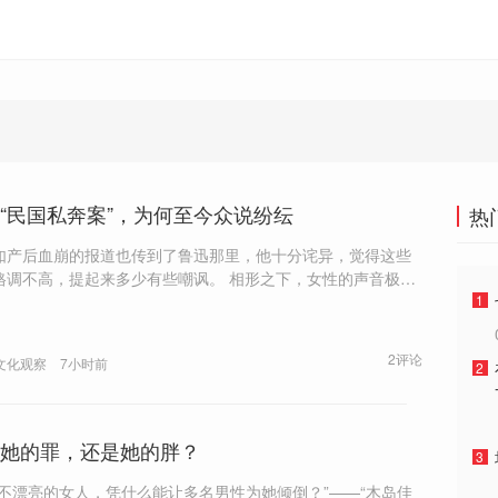
“民国私奔案”，为何至今众说纷纭
热
如产后血崩的报道也传到了鲁迅那里，他十分诧异，觉得这些
不高，提起来多少有些嘲讽。 相形之下，女性的声音极为
。“这才是比较奇特的地方，这么一个女性为中心的案例，女性
1
色非常边缘化。”
2评论
文化观察
7小时前
2
她的罪，还是她的胖？
3
个不漂亮的女人，凭什么能让多名男性为她倾倒？”——“木岛佳