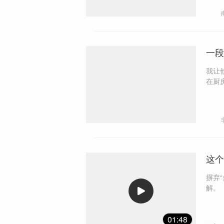
方法
涌和
一段
我让
在厨房的
集来
疑和
这个
摒弃
解。
01:48