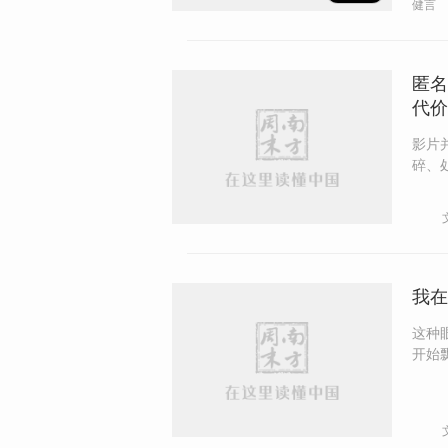
健言
匿名
代价
影片
碎、
我在
这种
开始飘
么选