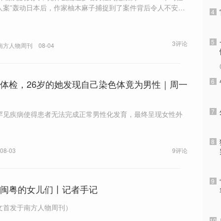
人案”轰动日本后，作家柚木麻子捕捉到了案件背后令人不安的
4
氛围：媒体和公众铺天盖地的身材羞辱和外貌攻击，取代了对
的严肃讨论。从写出全球销量200万册的《黄油》，到因同行遭
视而宣布与出版巨头决裂，柚木麻子的笔始终对准日本社会中
5
3评论
南方人物周刊
08-04
看不见的规训和不公。
6
体检，26岁的她发现自己染色体竟为男性｜周一
7
罕见疾病使得患者无法完成正常男性化发育，最终呈现女性外
8
08-03
9评论
9
闽粤的女儿们丨记者手记
文首发于南方人物周刊）
10