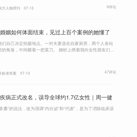
院的博弈，女性权利的观念与现实之间的鸿沟，以及舆论的汹
9评论
南方人物周刊
07-13
复杂。
婚姻如何体面结束，见过上百个案例的她懂了
他们自己决定拍摄地点。一对夫妻选在自家厨房，两个人各站
角落，中间横着一把菜刀。 婚纱上绣着我向女性朋友们征
的句子，有乐观的：“如果是你，也许有勇气面对”。但更多是犹
防备：“婚姻是我的另一个职场”。
47评论
非标准答案
07-13
疾病正式改名，误导全球约1.7亿女性｜周一健
“多囊”的说法，改为强调“内分泌”和“代谢”，是为了消除临床误