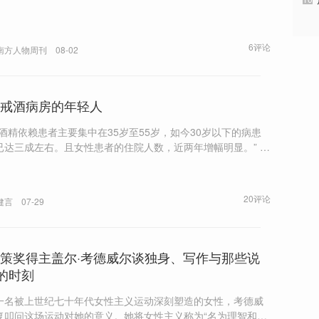
6评论
南方人物周刊
08-02
戒酒病房的年轻人
往酒精依赖患者主要集中在35岁至55岁，如今30岁以下的病患
已达三成左右。且女性患者的住院人数，近两年增幅明显。” 据
，《酒精使用相关障碍诊断及治疗指南（第二版）》编写工作
动，预计在2026年内发布，将结合最新研究成果、新的诊疗手
药物等，对2014年的首版诊疗指南进行更新。
20评论
健言
07-29
策奖得主盖尔·考德威尔谈独身、写作与那些说
”的时刻
一名被上世纪七十年代女性主义运动深刻塑造的女性，考德威
复叩问这场运动对她的意义。她将女性主义称为“名为理智和自