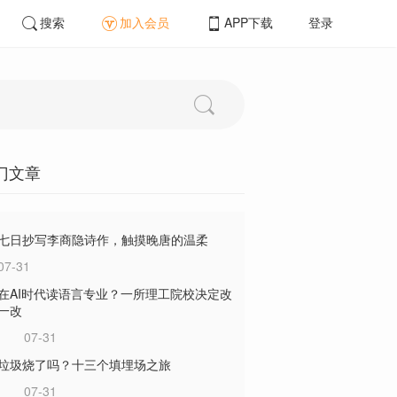
搜索
加入会员
APP下载
登录
门文章
七日抄写李商隐诗作，触摸晚唐的温柔
07-31
在AI时代读语言专业？一所理工院校决定改
一改
07-31
垃圾烧了吗？十三个填埋场之旅
07-31