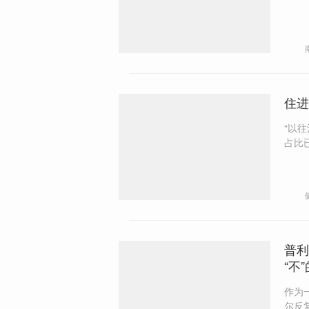
住进
“以
占比
了解
已启
段和
普利
“不
作为
尔反