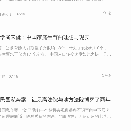
脚手架”，是这台脚手架帮她“把控人生路上一切可怕之处”。她
意到当代文化对女性主义的简化，那种将痛苦浪漫化的叙事，
7评论
知识分子
07-19
之为“勇士兼殉道者心态”，一种“对女性有着截然不同诱惑力的
的流血运动”。
学者宋健：中国家庭生育的理想与现实
算，当前育龄人群期望子女数约1.8个，计划子女数约1.6个，
水平仅为1.1个左右。 中国人口转变速度如此之快，是强
的国家政策、高速的经济社会发展和深刻的社会文化变迁这三
在短时间内集中释放、相互叠加的结果。 需要强调的是，实
度生育水平不能以牺牲家庭权益，尤其女性权益为代价。
5评论
时局
07-15
民国私奔案，让最高法院与地方法院博弈了两年
民国私奔案，“给了我们一个契机去观察很多不识字的中下层老
如何理解胡适、陈独秀写的东西。”“哪怕在五四运动后的七八
老百姓根本不知道‘五四’是什么。” 这起案子，也让我们看
920年代接受现代法学观念的最高法院与秉承传统宗族观念的地