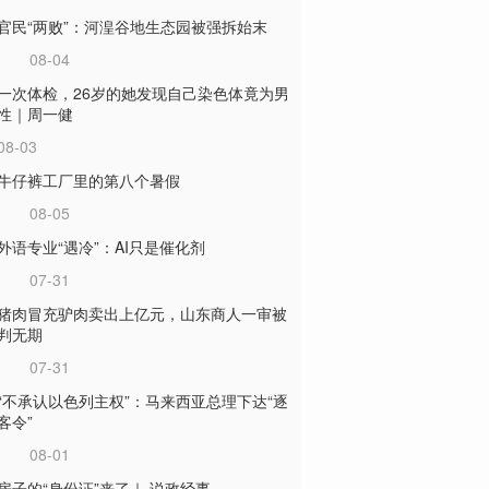
官民“两败”：河湟谷地生态园被强拆始末
08-04
一次体检，26岁的她发现自己染色体竟为男
性｜周一健
08-03
牛仔裤工厂里的第八个暑假
08-05
外语专业“遇冷”：AI只是催化剂
07-31
猪肉冒充驴肉卖出上亿元，山东商人一审被
判无期
07-31
“不承认以色列主权”：马来西亚总理下达“逐
客令”
08-01
房子的“身份证”来了｜ 说政经事