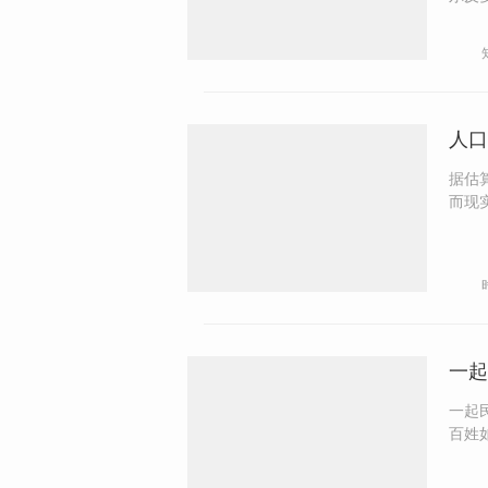
尊的
也注
她称
自毁
人口
据估
而现实生育
有力
股力量
现适
一起
一起
百姓
年，很多
到1