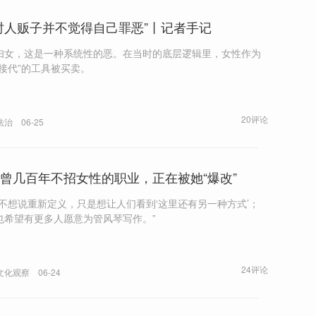
时人贩子并不觉得自己罪恶”丨记者手记
妇女，这是一种系统性的恶。在当时的底层逻辑里，女性作为
宗接代”的工具被买卖。
20评论
法治
06-25
曾几百年不招女性的职业，正在被她“爆改”
并不想说重新定义，只是想让人们看到‘这里还有另一种方式’；
也希望有更多人愿意为管风琴写作。”
24评论
文化观察
06-24