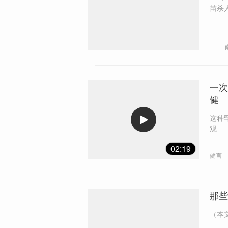
苗杀
舆论
案件
受歧
那些
一次
健
这种
观
02:19
健言
那些
（本