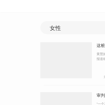
这桩
黄慧
报道格调
少见
的角
审判
“一