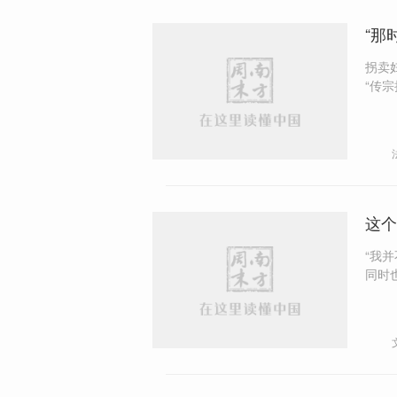
“那
拐卖
“传
这个
“我
同时