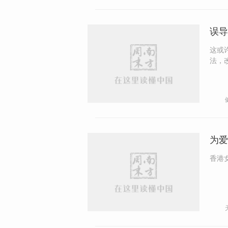
误导
这或
法，改
更名过
队最核心的顾虑。 
疗系
医生
为爱
香港