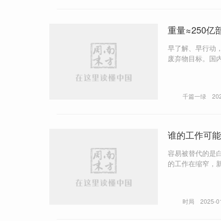
重量≈250亿部
早了解、早行动，才能及时
废弃物目标。国
少。
千篇一绿
20
谁的工作可能
容易被替代的是白
的工作在缩窄，新
2025年1月2日
时局
2025-0