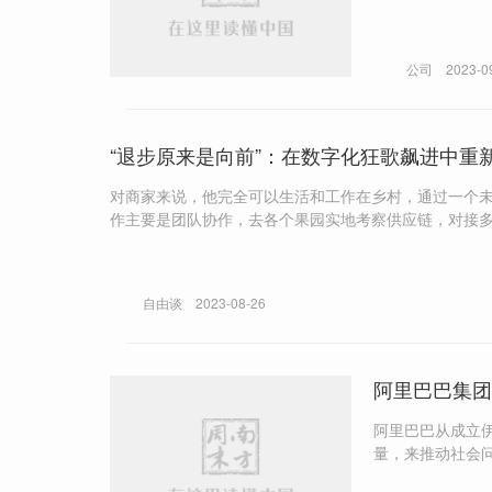
公司
2023-0
“退步原来是向前”：在数字化狂歌飙进中重
对商家来说，他完全可以生活和工作在乡村，通过一个未
作主要是团队协作，去各个果园实地考察供应链，对接
学习。
自由谈
2023-08-26
阿里巴巴集团
阿里巴巴从成立
量，来推动社会问
展，和企业所处