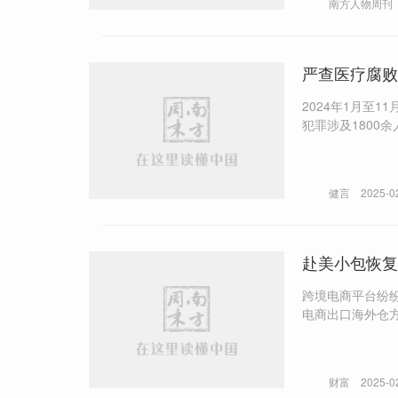
南方人物周刊
严查医疗腐败
2024年1月至
犯罪涉及1800余人。 根据惯例，药企与配送企业是在集采中标之后再签订的配送合同。因此如果
负担物流成本。
健言
2025-0
赴美小包恢复
跨境电商平台纷纷在202
电商出口海外仓
财富
2025-0