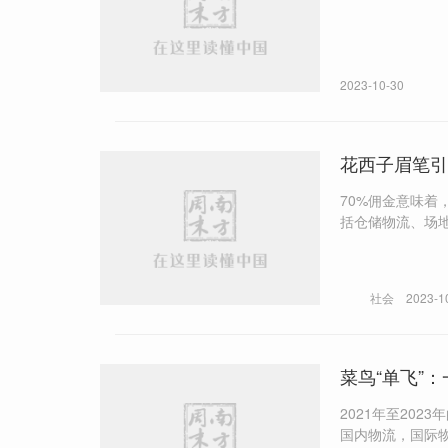
2023-10-30
花西子眉笔引
70%佣金意味着
括仓储物流、场地及人力成本。 “他们（主播）不太会问我们关
太多太多了。他们最关心
弈关系。产品在直播间
直播电商生态最大
社会
2023-1
菜鸟“单飞”
2021年至2023年