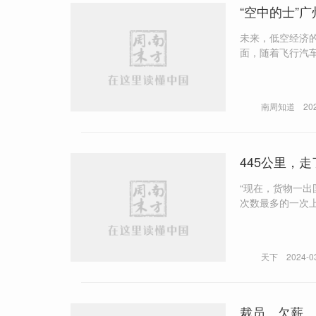
“空中的士”
未来，低空经济
面，随着飞行汽
南周知道
20
445公里，
“现在，货物一出
次数最多的一次上“税”，前前后后要给四次
告诉南方周末记者，多名报关
和货运司机心里都没底儿。 一些边贸商向南方周末记者透露，军阀拦住了救火
货车被大火吞没
天下
2024-0
裁员、欠薪、