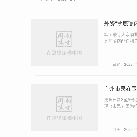
外资“抄底”
写字楼等大宗物业项
政经
2022-1
广州市民在囤
按照日常3至5倍
现（市民）因为抢不到菜而感到恐慌的情况”
增的时候，我们征用了
生活物资应急保
民的生活物资才能
社会
2022-1