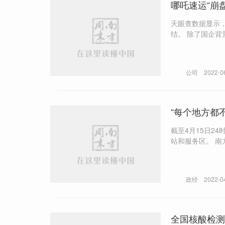
哪吒速运“崩
天眼查数据显示，
结。 除了国企背景外，哪吒速运对外宣传的另一个口号便是乡村振兴，还专门成立一家涉及农业的公司，作为快递流量来源
的证据。
公司
2022-0
“每个地方都
截至4月15日2
站和服务区。 南方周末记者对各地公布的疫情管控信息梳理发现，部分地方在保通保畅工作执行中，依旧延续着过去的政策
惯性，一刀切、层层加码、随意赋码
政经
2022-0
全国核酸检测