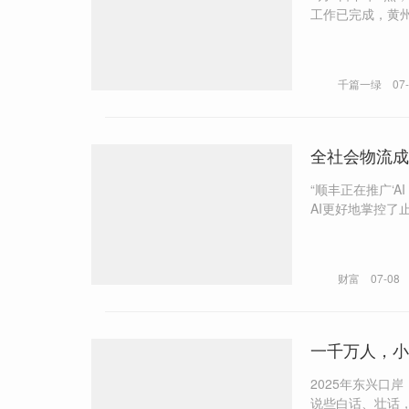
工作已完成，黄
千篇一绿
07
全社会物流成
“顺丰正在推广‘AI Fi
财富
07-08
一千万人，小
2025年东兴口岸
说些白话、壮话，