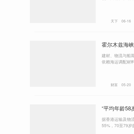
中转站。全国各
收
天下
06-16
霍尔木兹海峡
建材、物流与船期，任何
财富
05-20
“平均年龄5
据香港运输及物流
55%，70至79岁的的士司机亦有约3万人。 
网约车的冲击、高昂的生活