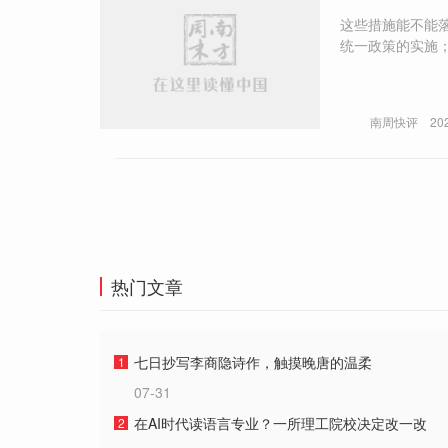
这些措施能不能
统一政策的实施
解很多地方之所
就是所谓的“纳
南周快评
20
热门文章
七日抄写李商隐诗作，触摸晚唐的温柔
1
07-31
在AI时代读语言专业？一所理工院校决定改一改
2