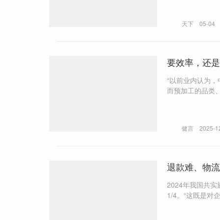
有钱才能退休。”
天下
05-04
要效率，还是
“以前业内认为，
而预加工的品类、程度
业对中央厨房的投资热
只有等待寒冬过
健言
2025-1
退款难、物流
2024年我国共
1/4。“这既是对企业
普瑞斯126280
的缺陷产品召回