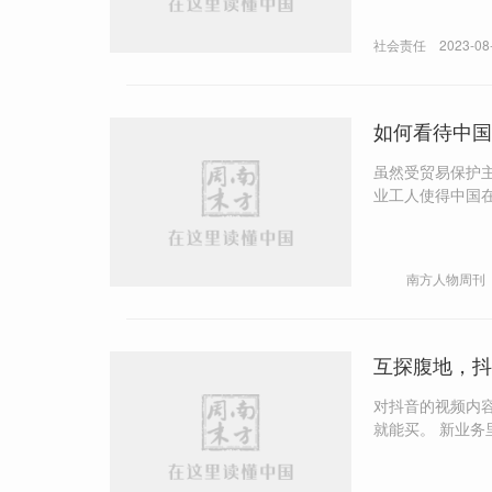
社会责任
2023-08
如何看待中国
虽然受贸易保护
业工人使得中国在全球贸易中
演了“中间商”
南方人物周刊
互探腹地，抖
对抖音的视频内
就能买。 新业务里，能看到巨头平台“牵手”的痕迹。如抖音外卖与阿里巴巴旗下饿了么合作，且支持支付宝付费；抖音电商
与京东物流达成
作。 流量费用、平台佣金，再加上物流成本，使得在抖音外卖里低客单价的产品很难做。所以，无论何种形式的抖音外卖，