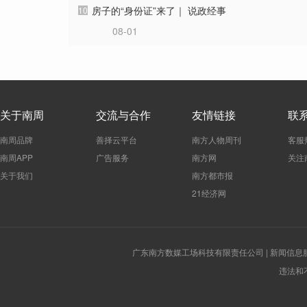
房子的“身份证”来了｜ 说政经事
10
08-01
关于南周
交流与合作
友情链接
联
南周品牌
善择云平台
南方人物周刊
客服
南周APP
广告服务
南方网
关注
关于我们
南方都市报
21经济网
广东南方数媒工场科技有限责任公司 | 新闻信息服务许
违法和不