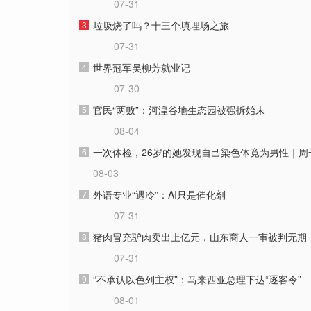
07-31
垃圾烧了吗？十三个填埋场之旅
3
07-31
世界冠军吴柳芳就业记
4
07-30
官民“两败”：河湟谷地生态园被强拆始末
5
08-04
一次体检，26岁的她发现自己染色体竟为男性｜周
6
08-03
外语专业“遇冷”：AI只是催化剂
7
07-31
猪肉冒充驴肉卖出上亿元，山东商人一审被判无期
8
07-31
“不承认以色列主权”：马来西亚总理下达“逐客令”
9
08-01