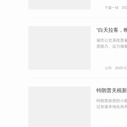
共和国产品质量
千篇一绿
20
“白天拉客，
城市公交系统普遍存
度能力、运力储备、
服务提供者，其
公司
2025-0
特朗普关税新
特朗普政府的小
过加速本地化布局
方人物周刊）