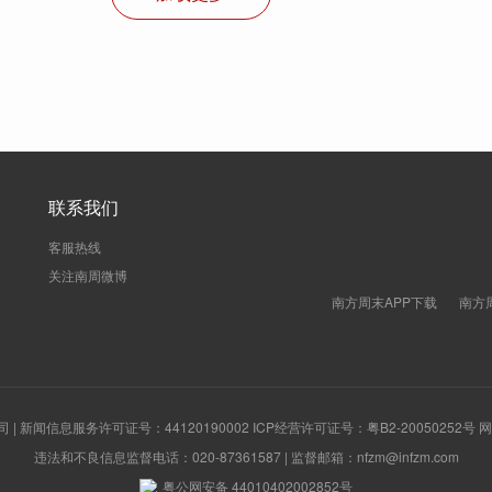
联系我们
客服热线
关注南周微博
南方周末APP下载
南方
新闻信息服务许可证号：44120190002 ICP经营许可证号：粤B2-20050252号
违法和不良信息监督电话：020-87361587 | 监督邮箱：nfzm@infzm.com
粤公网安备 44010402002852号