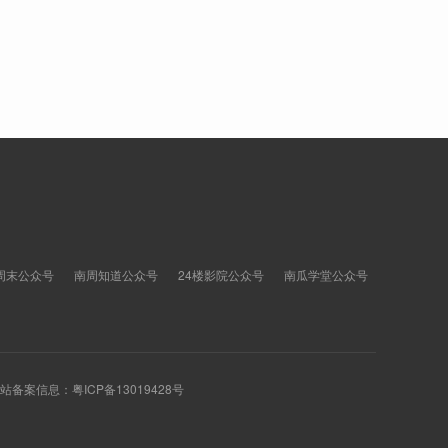
周末公众号
南周知道公众号
24楼影院公众号
南瓜学堂公众号
 网站备案信息：
粤ICP备13019428号