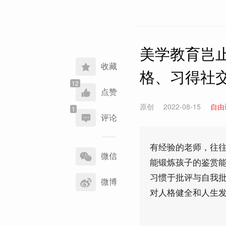
美学教育岂
收藏
格、习得社
点赞
原创
2022-08-15
自由
评论
分
有经验的老师，往
享
微信
能锻炼孩子的鉴赏
到
习惯于批评与自我批
微博
对人格健全和人生