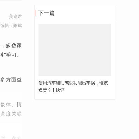
下一篇
美逸君
任编辑：陈斌
外，多数家
科”学习。
有多方面益
使用汽车辅助驾驶功能出车祸，谁该
负责？丨快评
责韵律、情
有高度关联
视觉。在专