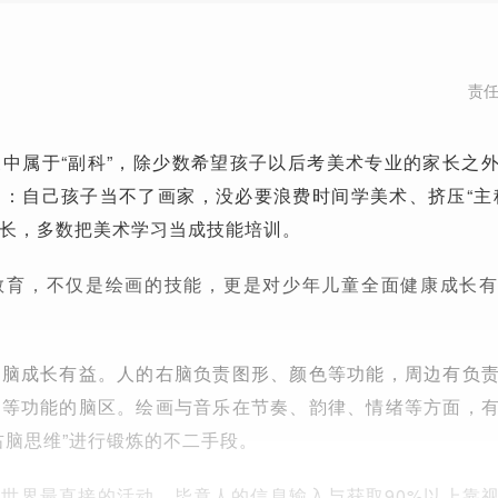
责
中属于“副科”，除少数希望孩子以后考美术专业的家长之
：自己孩子当不了画家，没必要浪费时间学美术、挤压“主
长，多数把美术学习当成技能培训。
教育，不仅是绘画的技能，更是对少年儿童全面健康成长
大脑成长有益。人的右脑负责图形、颜色等功能，周边有负
造等功能的脑区。绘画与音乐在节奏、韵律、情绪等方面，
右脑思维”进行锻炼的不二手段。
观世界最直接的活动，毕竟人的信息输入与获取
90%
以上靠