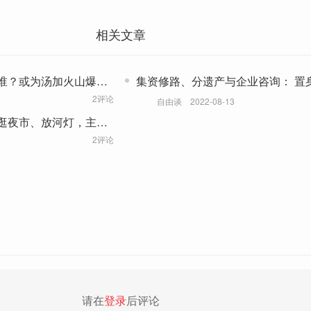
相关文章
谁？或为汤加火山爆发
集资修路、分遗产与企业咨询： 置
0%
是置身事内？
2评论
自由谈
2022-08-13
逛夜市、放河灯，主题
2评论
请在
登录
后评论