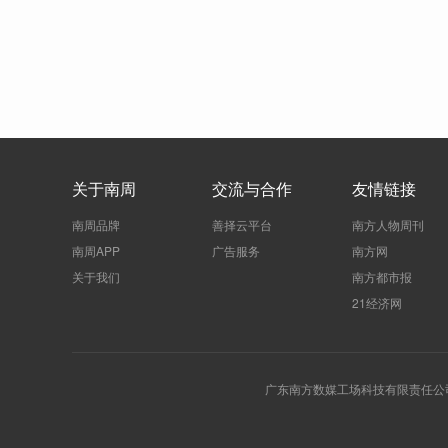
关于南周
交流与合作
友情链接
南周品牌
善择云平台
南方人物周刊
南周APP
广告服务
南方网
关于我们
南方都市报
21经济网
广东南方数媒工场科技有限责任公司 | 