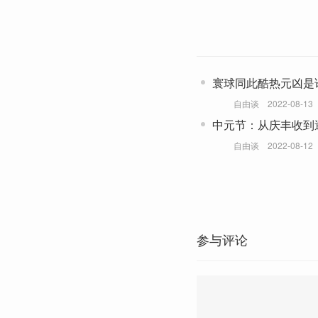
寰球同此酷热元凶是
令平流层水蒸气增加1
自由谈
2022-08-13
中元节：从庆丰收到
丰富、热闹不阴森
自由谈
2022-08-12
参与评论