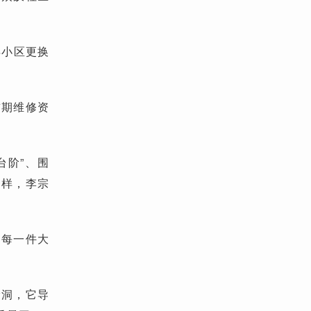
年小区更换
首期维修资
台阶”、围
一样，李宗
的每一件大
漏洞，它导