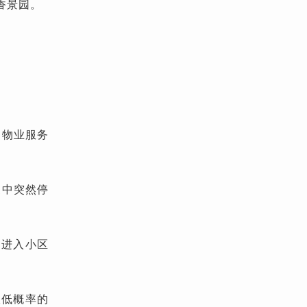
香景园。
。物业服务
家中突然停
）进入小区
极低概率的