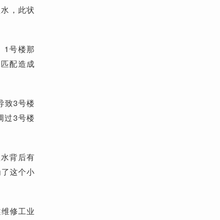
溢水，此状
、1号楼那
不匹配造成
导致3号楼
调过3号楼
溢水背后有
为了这个小
述维修工业