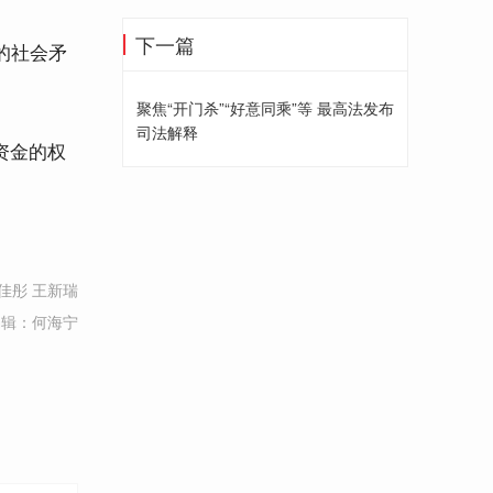
下一篇
的社会矛
聚焦“开门杀”“好意同乘”等 最高法发布
司法解释
资金的权
佳彤 王新瑞
编辑：何海宁