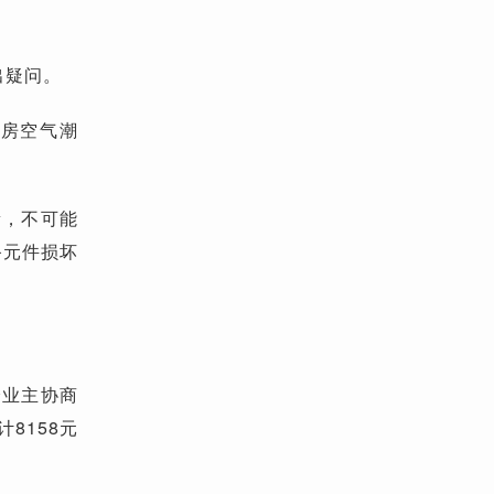
出疑问。
泵房空气潮
量，不可能
备元件损坏
分业主协商
8158元