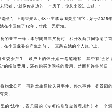
末记者，“就像你身边的一个房子，你从来没进去过。”
养老金”。上海香景园小区业主李宗陶关注到它，始于2025
她在小区住了12年，对此一无所知。
品房的业主一样，李宗陶当年买房时，和开发商共同缴纳了
，在小区业委会产生之前，一直趴在她的个人账户上。
届业委会产生，账户上的钱开始一笔笔地扣，其中有“会所
统”的维修费用，还有购买休闲椅的费用。然而和许多邻居
到换物业公司，再到发生梯控失灵事件、停水事件，香景园
有关。
里的“法律”，香景园的《专项维修资金管理规约》有一个