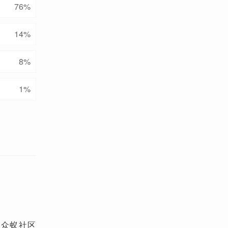
76
%
14
%
8
%
1
%
台众蚁社区