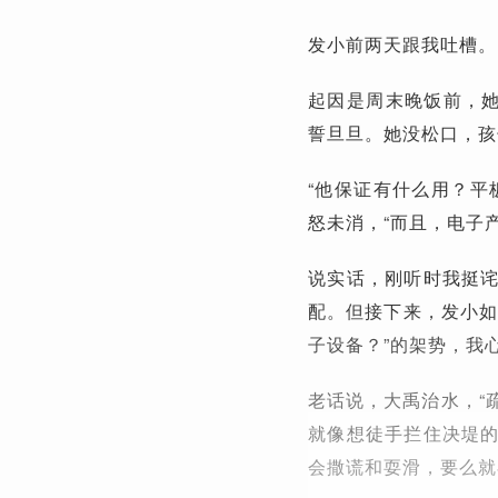
发小前两天跟我吐槽。
起因是周末晚饭前，她
誓旦旦。她没松口，孩
“他保证有什么用？平
怒未消，“而且，电子
说实话，刚听时我挺
配。但接下来，发小如
子设备？”的架势，我
老话说，大禹治水，“
就像想徒手拦住决堤
会撒谎和耍滑，要么就