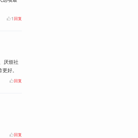
1
回复
视、厌烦社
龄更好。
回复
回复