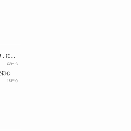
现，读完
23评论
读初心
18评论