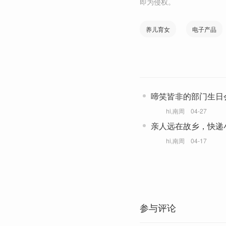
即为侵权。
养儿育女
电子产品
啼笑皆非的部门生日会
人在职场
hi,南周
04-27
亲人远在故乡，快递
hi,南周
04-17
参与评论