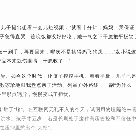
儿子提出想看一会儿短视频：“就看十分钟，妈妈，我保证
子急得直哭，连晚饭都没好好吃，她一气之下干脆把平板锁
板一到手，再要回来，哪次不是搞得鸡飞狗跳……”发小说
产品本来就伤眼睛，干脆收了。”
诧异。如今这个时代，让孩子摸摸手机、看看平板，几乎已
数家珍地跟我盘点亲子活动、列举户外路线，一副“为什么
心里那点诧异，慢慢变成了担忧。
疏”胜于“堵”。在互联网无孔不入的今天，试图用物理隔绝来
的洪水。孩子才五岁，若是长期处于这种高压管控和不信任
在压抑里憋出个“大招”。