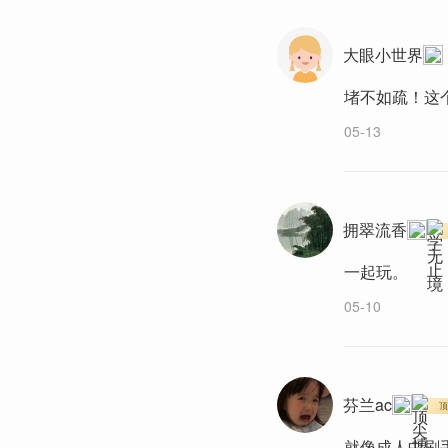
大眼小世界
堵不如疏！这
05-13
拥翠流香
一起玩。
05-10
芬兰ac
顶
就像成人中刷