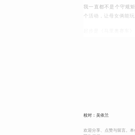
我一直都不是个守规
个活动，让母女俩能玩
起步是《马里奥赛车》
校对：吴依兰
欢迎分享、点赞与留言。本