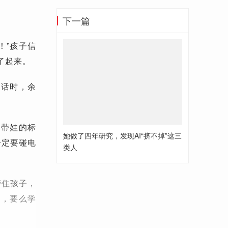
下一篇
！”孩子信
了起来。
这话时，余
是带娃的标
她做了四年研究，发现AI“挤不掉”这三
一定要碰电
类人
管住孩子，
中，要么学