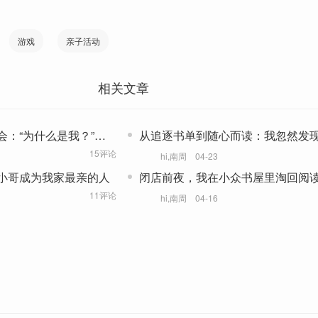
游戏
亲子活动
相关文章
：“为什么是我？”丨
从追逐书单到随心而读：我忽然发
一本书没那么难
15评论
hi,南周
04-23
小哥成为我家最亲的人
闭店前夜，我在小众书屋里淘回阅
11评论
hi,南周
04-16