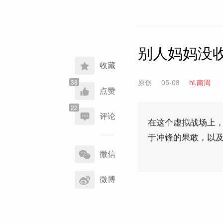
别人妈妈没
收藏
原创
05-08
hi,南周
点赞
评论
在这个虚拟战场上
于冲锋的果敢，以及
分
享
微信
到
微博