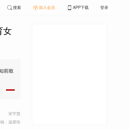
搜索
加入会员
APP下载
登录
育女
知前敢
宋宇慧
编辑：温翠玲