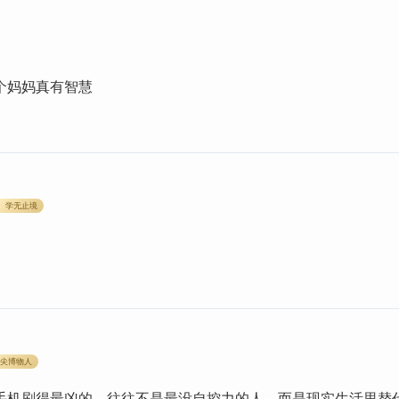
个妈妈真有智慧
学无止境
尖博物人
手机刷得最凶的，往往不是最没自控力的人，而是现实生活里替