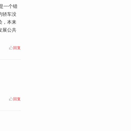
是一个错
的轿车没
染，本来
发展公共
回复
回复