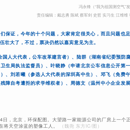
冯永锋（“我为祖国测空气”
责任编辑：戴志勇 陈斌 蔡军剑 史哲 实习生 江维维 
我们保证，今年的十个问题，大家肯定很关心，而且问题也
队伍壮大了，不过，票决仍然以嘉宾意见为主。
全国人大代表，公车改革建言者）、陆群（湖南省纪委预防
市卫生局执法监督员）、叶晓静（申请北京公车信息公开第
者）、刘若曦（参选人大代表的深圳高中生）、邓飞（免费
力残障自考遭拒的求学维权者）、周德文（温州中小企业发
2月24日，北京，环保配图。大望路一家能源公司的厂房上一个
在将天空涂蓝的塑像工人。
（魏尧 东方IC/图）