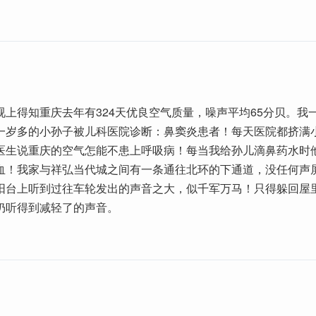
视上得知重庆去年有324天优良空气质量，噪声平均65分贝。我
一岁多的小孙子被儿科医院诊断：鼻窦炎患者！每天医院都挤满
医生说重庆的空气怎能不患上呼吸病！每当我给孙儿滴鼻药水时
血！我家与祥弘当代城之间有一条通往北环的下通道，没任何声
阳台上听到过往车轮发出的声音之大，似千军万马！只得躲回屋
仍听得到减轻了的声音。