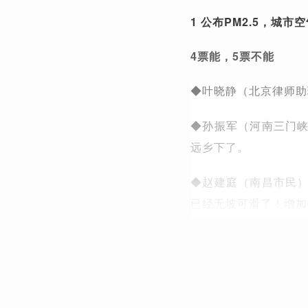
1 公布PM2.5，城市
4票能，5票不能
◆叶晓静（北京律师助
◆孙振军（河南三门
远乡下了。
◆赵建庭（南昌市民
已经无坡可滑了！增加