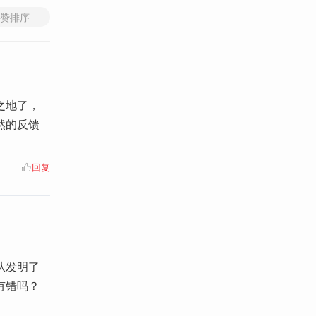
赞排序
之地了，
然的反馈
回复
从发明了
有错吗？