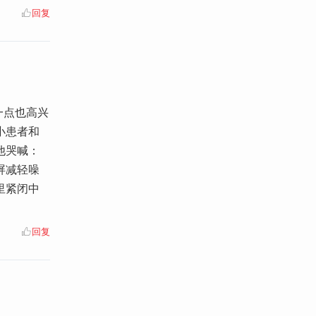
回复
一点也高兴
小患者和
他哭喊：
屏减轻噪
里紧闭中
回复