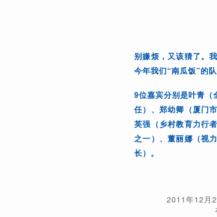
别嫌烦，又该猜了。
今年我们“南瓜饭”的
9位嘉宾分别是叶青（
任）、郑幼卿（厦门
英强（乡村教育力行
之一）、董丽娜（视
长）。
2011年1