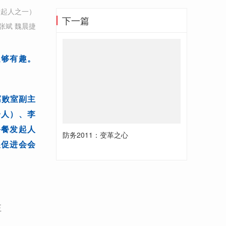
发起人之一）
下一篇
张斌 魏晨捷
足够有趣。
腐败室副主
一人）、李
午餐发起人
防务2011：变革之心
展促进会会
正