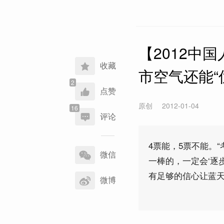
【2012中
收藏
市空气还能“
点赞
原创
2012-01-04
评论
分
4票能，5票不能。
享
微信
一棒的，一定会‘逐
到
有足够的信心让蓝天
微博