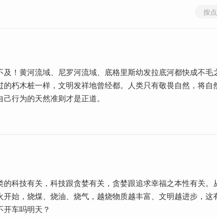
按点
不及！黄河流域、尼罗河流域、底格里斯幼发拉底河都快成不毛
过的朽木桩一样，文明发祥地曾经都。人类只有敬畏自然，将自
自己行为的天然准则才是正道。
类的科技有关，科技跟贪婪有关，贪婪跟追求幸福之本性有关。
火开始，烧煤、烧油、烧气，越烧物质越丰富、文明越进步，这
不开车吗明天？