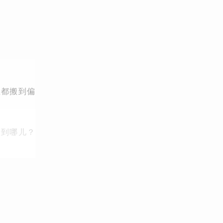
业都搬到偏
滑到哪儿？