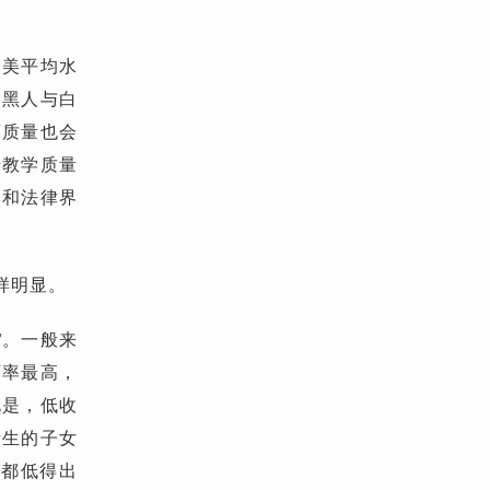
全美平均水
的黑人与白
育质量也会
于教学质量
界和法律界
样明显。
”。一般来
育率最高，
况是，低收
所生的子女
率都低得出