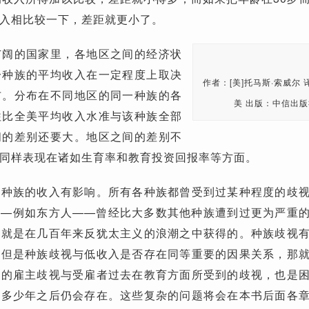
入相比较一下，差距就更小了。
广阔的国家里，各地区之间的经济状
一种族的平均收入在一定程度上取决
作者：[美]托马斯·索威尔
布。分布在不同地区的同一种族的各
美 出版：中信出版
往比全美平均收入水准与该种族全部
间的差别还要大。地区之间的差别不
同样表现在诸如生育率和教育投资回报率等方面。
各种族的收入有影响。所有各种族都曾受到过某种程度的歧
——例如东方人——曾经比大多数其他种族遭到过更为严重
恰就是在几百年来反犹太主义的浪潮之中获得的。种族歧视
，但是种族歧视与低收入是否存在同等重要的因果关系，那
前的雇主歧视与受雇者过去在教育方面所受到的歧视，也是
在多少年之后仍会存在。这些复杂的问题将会在本书后面各