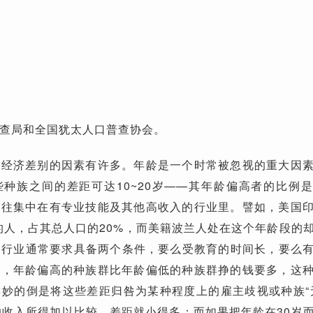
查局和全国犹太人口普查协会。
的经济差别的因素有许多。年龄是一个时常被忽视的重大因
种族之间的差距可达10~20岁——其年龄偏高者的比例
往往集中在有专业技能及其他高收入的行业里。譬如，美国
上的人，占其总人口的20%，而美籍波兰人处在这个年龄段的
的行业通常要求具备两个条件，要么受教育的时间长，要么
以，年龄偏高的种族群比年龄偏低的种族群挣的钱要多，这
妙的倒是将这些差距归咎为某种程度上的雇主歧视或种族“
的收入所得加以比较，差距就小得多；而如果把年龄在30岁