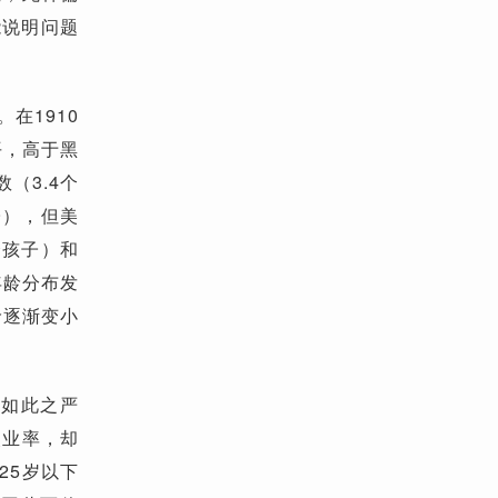
能说明问题
在1910
平，高于黑
（3.4个
子），但美
个孩子）和
年龄分布发
龄逐渐变小
是如此之严
失业率，却
25岁以下