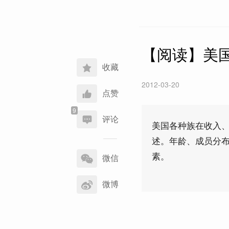
【阅读】美
收藏
2012-03-20
点赞
评论
美国各种族在收入
述。年龄、成员分
分
素。
享
微信
到
微博