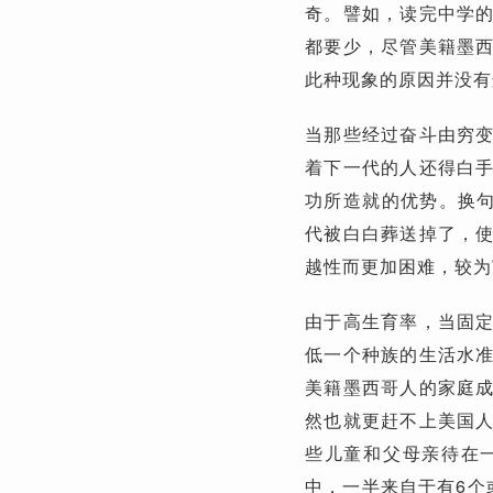
奇。譬如，读完中学
都要少，尽管美籍墨
此种现象的原因并没有
当那些经过奋斗由穷
着下一代的人还得白
功所造就的优势。换句
代被白白葬送掉了，
越性而更加困难，较为
由于高生育率，当固
低一个种族的生活水
美籍墨西哥人的家庭
然也就更赶不上美国
些儿童和父母亲待在
中，一半来自于有6个