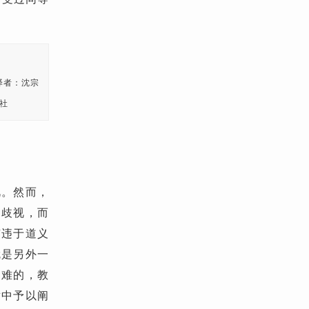
 译者：沈宗
社
视。然而，
的歧视，而
有违于道义
就是另外一
困难的，教
章中予以阐