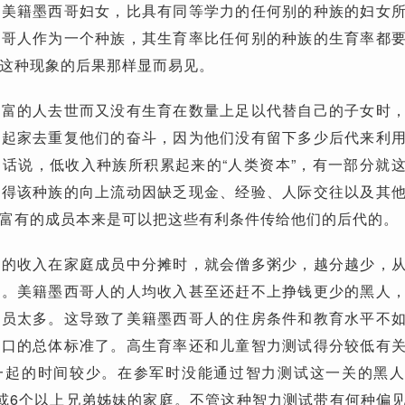
的美籍墨西哥妇女，比具有同等学力的任何别的种族的妇女
西哥人作为一个种族，其生育率比任何别的种族的生育率都
这种现象的后果那样显而易见。
变富的人去世而又没有生育在数量上足以代替自己的子女时
手起家去重复他们的奋斗，因为他们没有留下多少后代来利
话说，低收入种族所积累起来的“人类资本”，有一部分就
使得该种族的向上流动因缺乏现金、经验、人际交往以及其
富有的成员本来是可以把这些有利条件传给他们的后代的。
定的收入在家庭成员中分摊时，就会僧多粥少，越分越少，
准。美籍墨西哥人的人均收入甚至还赶不上挣钱更少的黑人
成员太多。这导致了美籍墨西哥人的住房条件和教育水平不
人口的总体标准了。高生育率还和儿童智力测试得分较低有
一起的时间较少。在参军时没能通过智力测试这一关的黑
或6个以上兄弟姊妹的家庭。不管这种智力测试带有何种偏