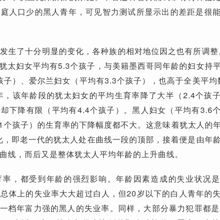
家庭人口少的黑人青年，可见智力测试所显示出的差距是很
发生了十分明显的变化，各种族的相对地位因之也有所调整。
档的犹太妇女平均有5.3个孩子，与美籍墨西哥同年龄的妇女持
孩子）、爱尔兰妇女（平均有3.3个孩子），也高于全美平均数
9年，该年龄段的犹太妇女的平均生育率降了大半（2.4个孩
却下降有限（平均有4.4个孩子）。黑人妇女（平均有3.6
.1个孩子）的生育率的下降幅度都不大。这意味着犹太人的
变化，即老一代的犹太人处在曲线一段的顶部，接着便是由年
曲线，而后又是整体犹太人平均年龄的上升曲线。
育率，都受到年龄的强烈影响。年龄因素造成的失业状况
总体上的失业率大大超过白人，但20岁以下的白人青年的
岁这一档年富力强的黑人的失业率。同样，大部分暴力犯罪都是