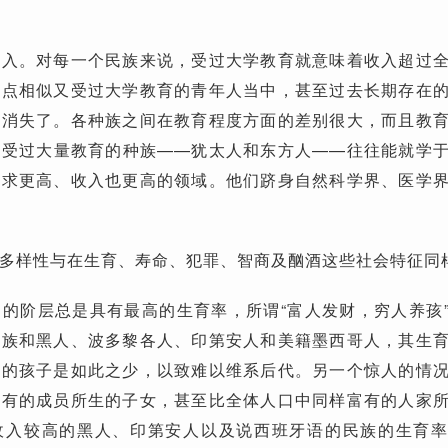
收入。对每一个民族来说，受过大学教育就意味着收入超过
特点相似又受过大学教育的青年人当中，甚至过去长期存在
已消失了。各种族之间在教育程度方面的差别很大，而且教
些受过大量教育的种族——犹太人和东方人——往往能就学
要求更高、收入也更高的领域。他们跻身自然科学界、医学
多样性与在生育、寿命、犯罪、智商及酗酒这些社会特征同
的阶层总是具有最高的生育率，所谓“富人发财，穷人养孩
种族和黑人、波多黎各人、印第安人和美籍墨西哥人，其生
生的孩子是如此之少，以致难以维系后代。另一个惊人的情
富有的成员所生的子女，甚至比全体人口中同样富有的人家
收入较高的黑人、印第安人以及说西班牙语的民族的生育