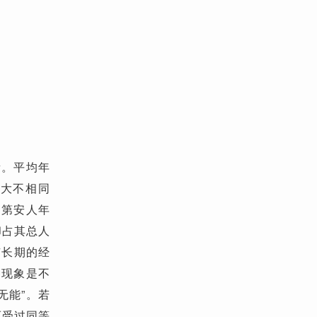
素。平均年
是大不相同
印第安人年
却占其总人
有长期的经
种现象是不
无能”。若
而受过同等