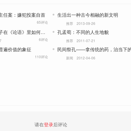
主任案：嫌犯投案自首
生活出一种古今相融的新文明
65评论
推荐
2013-09-26
子在《论语》里如何做
孔孟荀：不同的人生地貌
6评论
7
推荐
2011-07-21
普遍价值的象征
民间祭孔——拿传统的药，治当下
110评论
新闻
2012-04-06
请在
登录
后评论