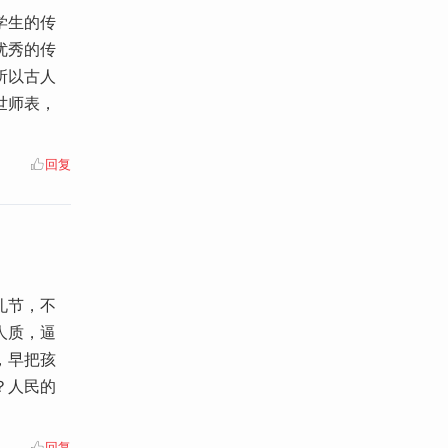
学生的传
优秀的传
所以古人
世师表，
回复
礼节，不
人质，逼
，早把孩
？人民的
回复