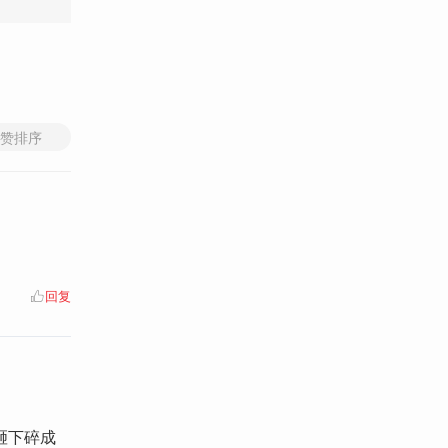
赞排序
回复
砸下碎成