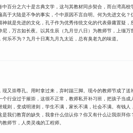
卷中百分之六十是古典文学，这与其教材同步契合，而台湾高校
遍高于大陆是不争的事实，个中原因不言自明。何为先进文化？
精神就是先进的文化，孔子作为优秀传统文化的代表毋庸置疑，
仲尼，万古如长夜。以其生辰（九月廿八日）为教师节，上缅万
，何乐不为？九月十日离九月九太近，总有臭老九的味道。
，现又崇尊孔。用时拿过来，弃时踹三脚。现今的教师节成了送
一个行业过于摧崇，这很不正常，教师私开补习班，把孩子当成
潜规则，变成明潜则，学生不满，家长不满，社会不满。有钱人
这是我们教育的缺失，我拿什么信认你？你又有什么让我崇拜你
的教师节，人类灵魂的工程师。