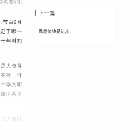
陈斌 蔡军剑
下一篇
师节由9月
应定于哪一
民意值钱是进步
三十年对知
即是大教育
、春秋，可
是中华文明
民族所共享
孔子之所以