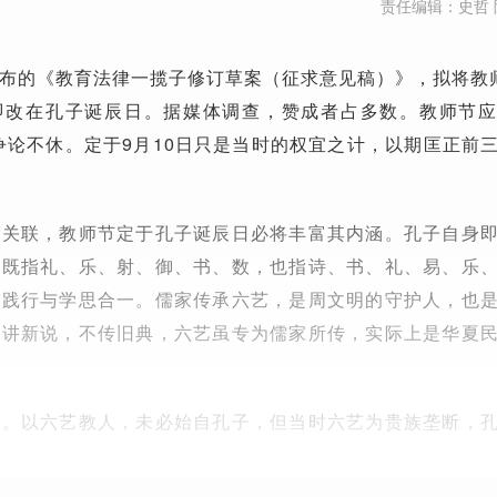
责任编辑：史哲 
布的《教育法律一揽子修订草案（征求意见稿）》，拟将教
，即改在孔子诞辰日。据媒体调查，赞成者占多数。教师节
就争论不休。定于9月10日只是当时的权宜之计，以期匡正前
的关联，教师节定于孔子诞辰日必将丰富其内涵。孔子自身
艺既指礼、乐、射、御、书、数，也指诗、书、礼、易、乐
，践行与学思合一。儒家传承六艺，是周文明的守护人，也
只讲新说，不传旧典，六艺虽专为儒家所传，实际上是华夏
人。以六艺教人，未必始自孔子，但当时六艺为贵族垄断，