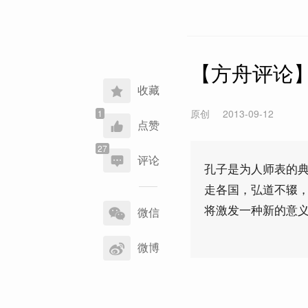
【方舟评论
收藏
原创
2013-09-12
点赞
评论
孔子是为人师表的
走各国，弘道不辍
分
将激发一种新的意
享
微信
到
微博