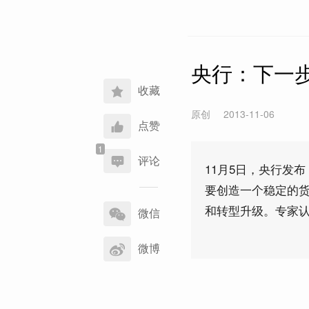
央行：下一
收藏
原创
2013-11-06
点赞
评论
11月5日，央行发
要创造一个稳定的
分
和转型升级。专家
享
微信
到
微博