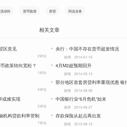
流动性
货币政策
房贷
同业业务
相关文章
贸区意见
央行：中国不存在货币超发情况
2评论
新闻
2014-01-15
货币政策转向宽松？
4月M2超预期回升
1评论
新闻
2014-05-13
部分地区首套房贷利率重现优惠 银行
仍是主流
4评论
新闻
2014-08-08
率或难实现
中国银行业“6月危机”始末
2评论
推荐
2013-06-27
融机构贷款利率管制
存款保险从起点再出发
7评论
新闻
2013-08-15