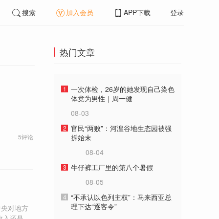
搜索
加入会员
APP下载
登录
热门文章
一次体检，26岁的她发现自己染色
1
体竟为男性｜周一健
08-03
官民“两败”：河湟谷地生态园被强
2
5评论
拆始末
08-04
牛仔裤工厂里的第八个暑假
3
08-05
“不承认以色列主权”：马来西亚总
4
理下达“逐客令”