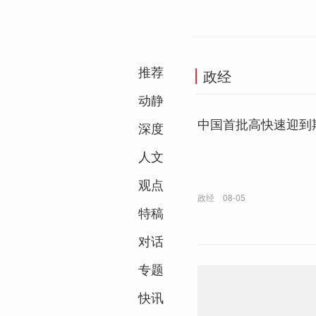
推荐
政经
动静
中国首批高快速迎到
深度
人文
观点
政经
08-05
特稿
对话
专题
快讯