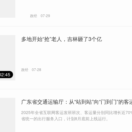
政经
07-29
多地开始“抢”老人，吉林砸了3个亿
政经
07-28
02:45
广东省交通运输厅：从“站到站”向“门到门”的客
2025年全省互联网客运发班班次、客运量分别同比增长近70%。 
省统一的出行服务入口，计划8月底前上线运行。