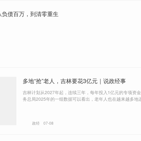
：从负债百万，到清零重生
多地“抢”老人，吉林要花3亿元｜说政经事
吉林计划从2027年起，连续三年，每年投入1亿元的专项资金。 国
务总局2025年的一组数据可以看出，老年人也在越来越多地进
消费。 “如果医疗跟不上，政策再热闹也只是把人引来、把人
政经
07-08