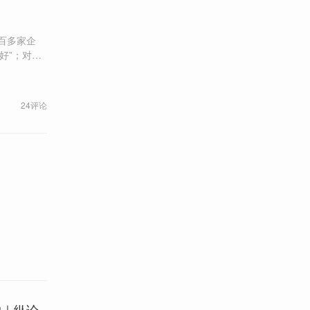
百多家企
保链条。
24评论
构｜纵论