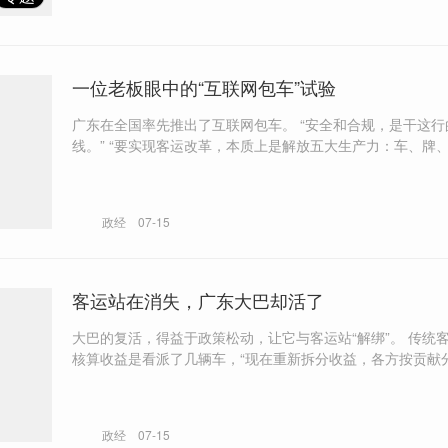
一位老板眼中的“互联网包车”试验
广东在全国率先推出了互联网包车。 “安全和合规，是干这行的生命
线。” “要实现客运改革，本质上是解放五大生产力：车、牌、站、业务
模式、经营者身份。”
政经
07-15
客运站在消失，广东大巴却活了
大巴的复活，得益于政策松动，让它与客运站“解绑”。 传统客运行业，
核算收益是看派了几辆车，“现在重新拆分收益，各方按贡献分配
圳线开始竞争了，“只不过是（售票）平台在竞争，车还是一
政经
07-15