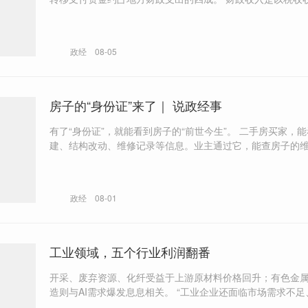
税收入为主，对土地出让收入的依赖程度，转移支付是以均
付还是专项转移支付为主，都会影响地方政府的可支配财力
政经
08-05
房子的“身份证”来了｜ 说政经事
有了“身份证”，就能看到房子的“前世今生”。 二手房买家，能看到违章搭
建、结构改动、维修记录等信息。业主通过它，能查房子的
看安全状态、办贷款、缴物业费。
政经
08-01
工业领域，五个行业利润翻番
开采、废弃资源、化纤受益于上游原材料价格回升；有色金
造则与AI需求爆发息息相关。 “工业企业还面临市场需求不足、资金周转
压力较大等问题。”