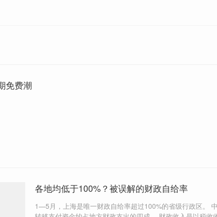
期免费潮
各地均低于100%？被误解的财政自给率
1—5月，上海是唯一财政自给率超过100%的省级行政区。 中央对地方
转移支付资金约占地方财政支出的四成。 财政收入是以税收收入还是非