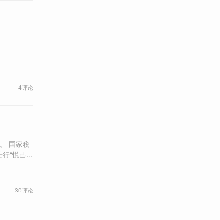
4评论
家税
行“悦己”
吓跑。”
30评论