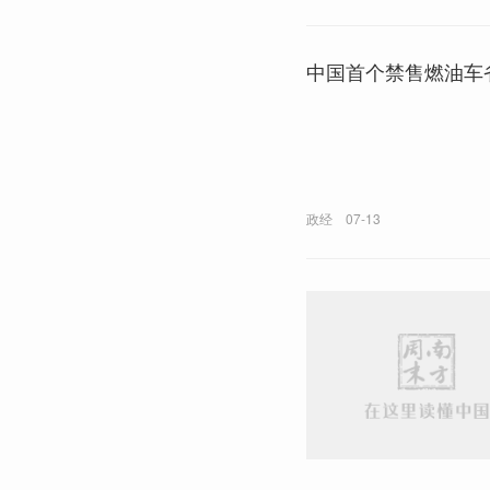
中国首个禁售燃油车
政经
07-13