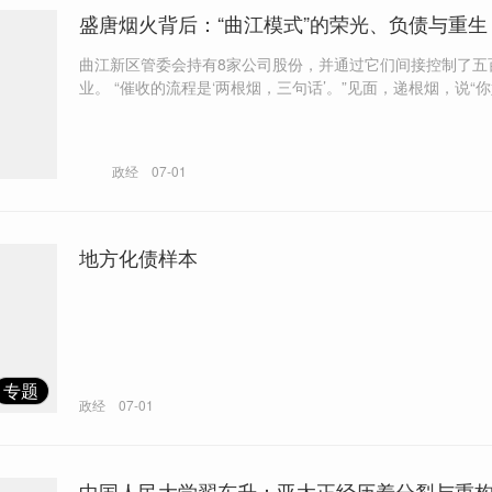
盛唐烟火背后：“曲江模式”的荣光、负债与重生
曲江新区管委会持有8家公司股份，并通过它们间接控制了五
业。 “催收的流程是‘两根烟，三句话’。”见面，递根烟，说“你好”；对方
回“没钱”，再抽根烟，说“再见”。 “曲江系”的经营性债务，将划入新成立
的文旅集团，通过市场化方式化解，彻底切断政府的隐性担
政经
07-01
地方化债样本
专题
政经
07-01
中国人民大学翟东升：亚太正经历着分裂与重