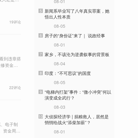
08-01
衡性转移支
新闻系毕业写了八年真实罪案，她
5
。
悟出人性本质
19评论
08-05
房子的“身份证”来了｜ 说政经事
6
08-01
家乡，不该沦为逆袭叙事的背景板
7
08-04
维修资金、
印度：“不可思议”的国度
8
08-05
22评论
“电梯内打架”事件：“微小冲突”何以
9
演变成全武行？
08-03
大侦探经济学 | 捐粮救人，居然是
10
悄悄给战火“添柴加薪”？
属、电子制
08-01