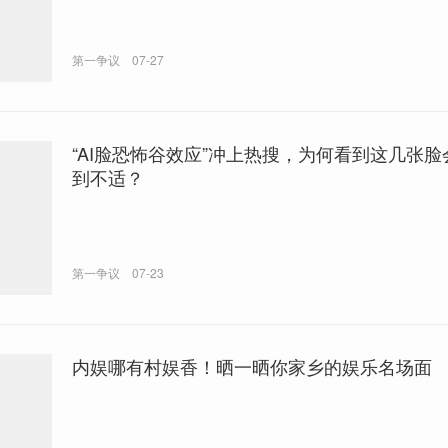
第一争议
07-27
“AI脸恐怖谷效应”冲上热搜，为何看到这几张
到不适？
第一争议
07-23
内娱哪有村娱香！晒一晒你家乡的娱乐名场面