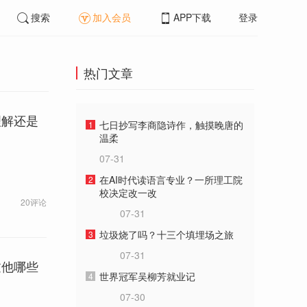
搜索
加入会员
APP下载
登录
热门文章
理解还是
七日抄写李商隐诗作，触摸晚唐的
1
温柔
07-31
在AI时代读语言专业？一所理工院
2
校决定改一改
20评论
07-31
垃圾烧了吗？十三个填埋场之旅
3
07-31
过他哪些
世界冠军吴柳芳就业记
4
07-30