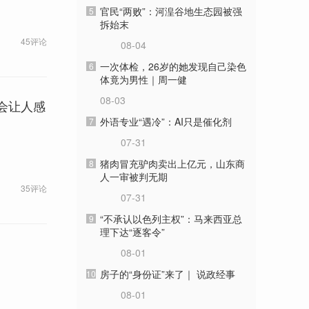
官民“两败”：河湟谷地生态园被强
5
拆始末
45评论
08-04
一次体检，26岁的她发现自己染色
6
体竟为男性｜周一健
08-03
脸会让人感
外语专业“遇冷”：AI只是催化剂
7
07-31
猪肉冒充驴肉卖出上亿元，山东商
8
人一审被判无期
35评论
07-31
“不承认以色列主权”：马来西亚总
9
理下达“逐客令”
08-01
房子的“身份证”来了｜ 说政经事
10
08-01