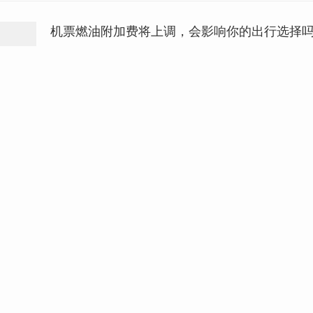
机票燃油附加费将上调，会影响你的出行选择
第一争议
03-27
你认为，真正的好工作到底是怎样的？
第一争议
03-19