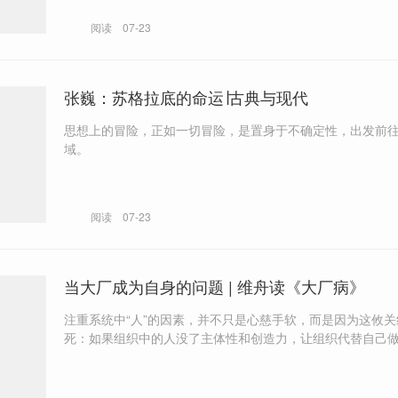
阅读
07-23
张巍：苏格拉底的命运∣古典与现代
思想上的冒险，正如一切冒险，是置身于不确定性，出发前
域。
阅读
07-23
当大厂成为自身的问题 | 维舟读《大厂病》
注重系统中“人”的因素，并不只是心慈手软，而是因为这攸
死：如果组织中的人没了主体性和创造力，让组织代替自己
那么这样僵化的系统难免会日渐丧失对市场的敏锐，到头来
那些更有活力的新兴企业。