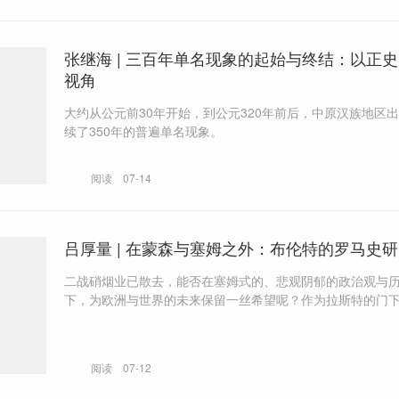
张继海 | 三百年单名现象的起始与终结：以正
视角
大约从公元前30年开始，到公元320年前后，中原汉族地区
续了350年的普遍单名现象。
阅读
07-14
吕厚量 | 在蒙森与塞姆之外：布伦特的罗马史
二战硝烟业已散去，能否在塞姆式的、悲观阴郁的政治观与
下，为欧洲与世界的未来保留一丝希望呢？作为拉斯特的门
伦特选择了一条有别于蒙森和塞姆的道路。
阅读
07-12