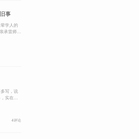
生旧事
老辈学人的
缘亲承雷师教
师的衣钵与
要多写，说
格，实在是
4评论