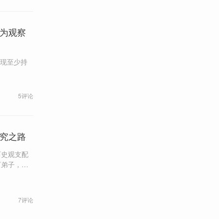
史为观察
出现至少持
5评论
研究之路
历史观支配
下弟子，布
7评论