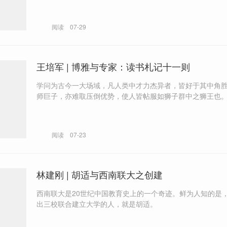
阅读
07-29
王培军 | 博雅与专家：读书札记十一则
学问为古今一大场域，凡人类中才力杰异者，皆好于其中角
师巨子，亦难取压倒优势，使人皆帖服如狮子群中之狮王也
阅读
07-23
林建刚 | 胡适与西南联大之创建
西南联大是20世纪中国教育史上的一个奇迹。鲜为人知的是
出三校联合建立大学的人，就是胡适。