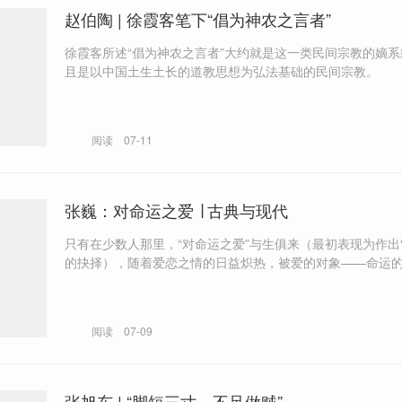
赵伯陶 | 徐霞客笔下“倡为神农之言者”
徐霞客所述“倡为神农之言者”大约就是这一类民间宗教的嫡
且是以中国土生土长的道教思想为弘法基础的民间宗教。
阅读
07-11
张巍：对命运之爱 ∣ 古典与现代
只有在少数人那里，“对命运之爱”与生俱来（最初表现为作出“
的抉择），随着爱恋之情的日益炽热，被爱的对象——命运
发完美。
阅读
07-09
张旭东 | “脚短三寸，不足做贼”