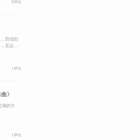
5评论
么，田伯烈
升，见证了
相知相遇。
1评论
奏曲》
完满的方
1评论