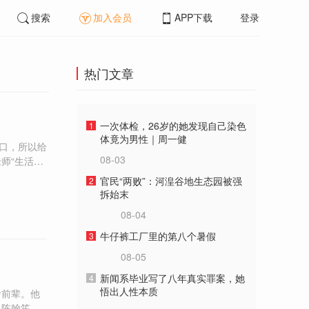
搜索
加入会员
APP下载
登录
热门文章
一次体检，26岁的她发现自己染色
1
体竟为男性｜周一健
伤口，所以给
08-03
师“生活上”
官民“两败”：河湟谷地生态园被强
2
拆始末
08-04
牛仔裤工厂里的第八个暑假
3
08-05
新闻系毕业写了八年真实罪案，她
4
悟出人性本质
命前辈。他
将陈翰笙的