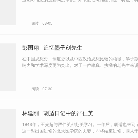
回答或回忆均视为信史，有关研究就可能得出未必可靠的结
阅读
08-05
彭国翔 | 追忆墨子刻先生
在中国思想史、制度史以及中西政治思想比较的领域，墨子
响力和学术深度更为突出。对于一位率真、执拗的老先生来
不能将自己手边的工作放到一边，顺着他的思路和问题与他
去，恐怕是很难让他满意的。我相信和墨子刻有过交往的学
我会有同感吧。
阅读
07-30
林建刚 | 胡适日记中的严仁英
1948年，王光超与严仁英都赴美学习。一年后，胡适也来到
这一对出国进修的北大医学院的夫妻，即将结束进修，两人于1
月20日来拜访老校长胡适。