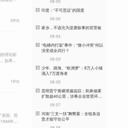
08-05
论。
印度：“不可思议”的国度
5
08-05
2评论
家乡，不该沦为逆袭叙事的背景板
6
08-04
“电梯内打架”事件：“微小冲突”何以
7
演变成全武行？
刻的理论影
08-03
说，如果你
一直谈论下
少年、跳海、“欧洲梦”：8万人小城
8
人，也许和
涌入7万渡海者
1评论
08-05
昆明晋宁黄磷泄漏追踪：刺鼻烟雾
9
扩散超40公里，涉事企业曾受环保
处罚
08-07
河南“三支一扶”舞弊案：全链条追
10
了美国。而
责才能守住公平
949年8
08-06