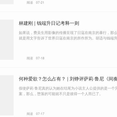
阅读
07-21
林建刚 | 钱端升日记考释一则
如果说，费吴生用影像的传播呈现了日寇在南京的暴行，那
就是用文字告诉了世界日寇在南京的所作所为。胡适与钱端
两人的工作。这是中国两位最杰出的学者与两位国际友人的
阅读
07-18
何种爱欲？怎么占有？ | 刘铮评萨莉·鲁尼《间
假使萨莉·鲁尼真的认为她在结尾为小说主人公提供的是一个
案，那么，堕落的可能就不只是彼得一个人而已了。
阅读
07-17