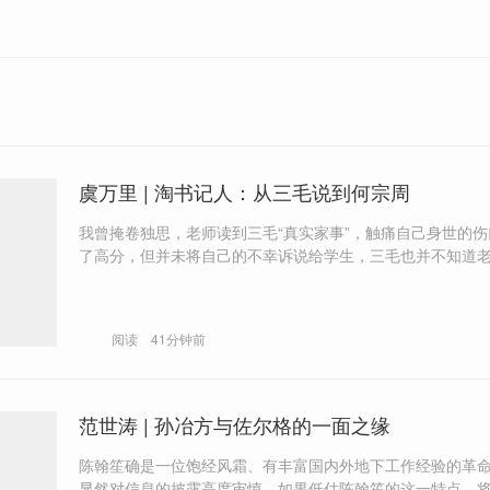
虞万里 | 淘书记人：从三毛说到何宗周
我曾掩卷独思，老师读到三毛“真实家事”，触痛自己身世的
了高分，但并未将自己的不幸诉说给学生，三毛也并不知道老
有多少欲言又止的酸楚与无奈。
阅读
41分钟前
范世涛 | 孙冶方与佐尔格的一面之缘
陈翰笙确是一位饱经风霜、有丰富国内外地下工作经验的革
显然对信息的披露高度审慎。如果低估陈翰笙的这一特点，