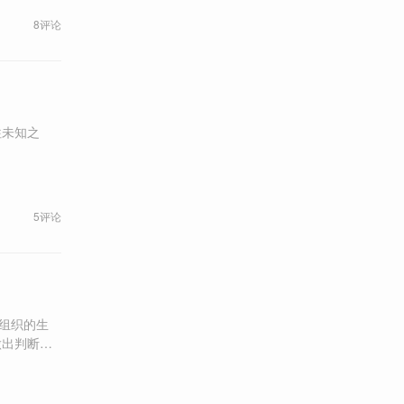
8评论
往未知之
5评论
关组织的生
做出判断，
可能敌不过