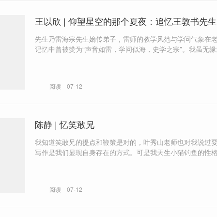
王以欣 | 仰望星空的那个夏夜：追忆王敦书先
先生乃雷海宗先生嫡传弟子，雷师的教学风范与学问气象在
记忆中曾被赞为“声音如雷，学问似海，史学之宗”。我虽无
诲，却在导师的课堂上真切感受到：敦书先生确乎承继了雷
风范。
阅读
07-12
陈静 | 忆笑敢兄
我知道笑敢兄的提点和鞭策是对的，叶秀山老师也对我说过
写作是我们显现自身存在的方式。可是我天生小猫钓鱼的性
辜负了他们的教诲。
阅读
07-12